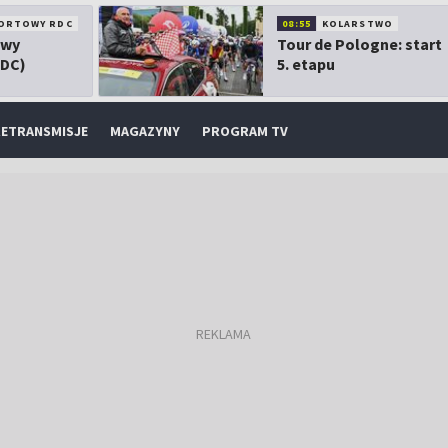
ORTOWY RDC
08:55
KOLARSTWO
owy
Tour de Pologne: start
RDC)
5. etapu
ETRANSMISJE
MAGAZYNY
PROGRAM TV