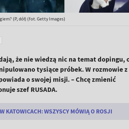
giem? (P, dół) (fot. Getty Images)
dają, że nie wiedzą nic na temat dopingu, 
nipulowano tysiące próbek. W rozmowie z
owiada o swojej misji. – Chcę zmienić
onuje szef RUSADA.
 KATOWICACH: WSZYSCY MÓWIĄ O ROSJI