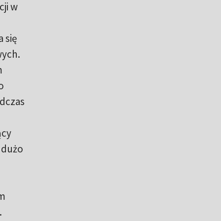
cji w
 się
wych.
m
o
odczas
ący
 dużo
ym
.