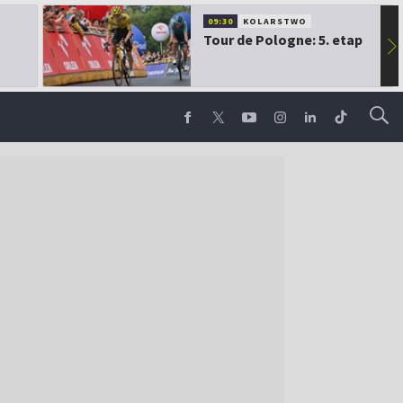
09:30
KOLARSTWO
Tour de Pologne: 5. etap
▶