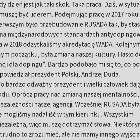
dzień jest jak taki skok. Taka praca. Dziś, w sytua
a, muszę być liderem. Podejmując pracę w 2017 roku
ierwszym było przebudowanie RUSADA tak, by stała
ą na międzynarodowych standardach antydopingo
, a w 2018 odzyskaliśmy akredytację WADA. Kolejny
m początku, była zmiana naszej kultury. Hasło d
cji dla dopingu". Bardzo podobało mi się to, co p
powiedział prezydent Polski, Andrzej Duda.
o bardzo odważny prezydent i wielki człowiek daj
odu. Oprócz pracy nad zmianą naszej mentalności,
ezależności naszej agencji. Wcześniej RUSADA była
e mogliśmy nadal iść w tym kierunku. Wszystkim
iezależna, więc muszę dotrzymać słowa. Niektór
rudno to zrozumieć, ale nie mamy innego wyjścia