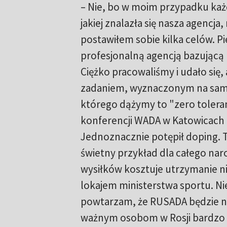
– Nie, bo w moim przypadku każdy 
jakiej znalazła się nasza agencj
postawiłem sobie kilka celów. P
profesjonalną agencją bazując
Ciężko pracowaliśmy i udało się
zadaniem, wyznaczonym na samy
którego dążymy to "zero toleran
konferencji WADA w Katowicach 
Jednoznacznie potępił doping. T
świetny przykład dla całego nar
wysiłków kosztuje utrzymanie ni
lokajem ministerstwa sportu. Ni
powtarzam, że RUSADA będzie n
ważnym osobom w Rosji bardzo t