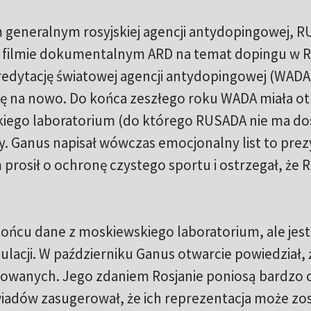
 generalnym rosyjskiej agencji antydopingowej, 
 filmie dokumentalnym ARD na temat dopingu w Ro
edytację światowej agencji antydopingowej (WADA)
ię na nowo. Do końca zeszłego roku WADA miała o
kiego laboratorium (do którego RUSADA nie ma do
y. Ganus napisał wówczas emocjonalny list to pre
 prosił o ochronę czystego sportu i ostrzegał, że R
ńcu dane z moskiewskiego laboratorium, ale jest
ulacji. W październiku Ganus otwarcie powiedział, 
lowanych. Jego zdaniem Rosjanie poniosą bardzo c
adów zasugerował, że ich reprezentacja może zo