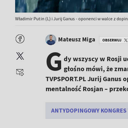
Władimir Putin (L) i Jurij Ganus - oponenci w walce z dopin
Mateusz Miga
OBSERWUJ
G
dy wszyscy w Rosji u
głośno mówi, że zma
TVPSPORT.PL Jurij Ganus op
mentalność Rosjan – przek
ANTYDOPINGOWY KONGRES W