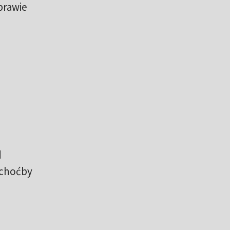
prawie
d
 choćby