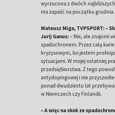
wyrzucona z dwóch najbliższych i
ma zapaść na początku grudnia.
Mateusz Miga, TVPSPORT: – Sk
Jurij Ganus:
– Nie, ale znajomi 
spadochronem. Przez całą kari
kryzysowym, bo jestem profesj
sytuacjami. W mojej ostatniej p
przedsiębiorstwa. Z tego powod
antydopingowej i nie przyszedłe
ponad dwudziestu lat przebyw
w Niemczech czy Finlandii.
– A więc na skok ze spadochro