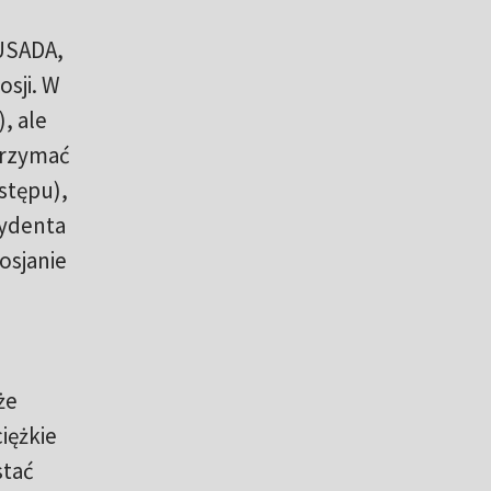
RUSADA,
sji. W
, ale
trzymać
stępu),
zydenta
osjanie
że
iężkie
stać