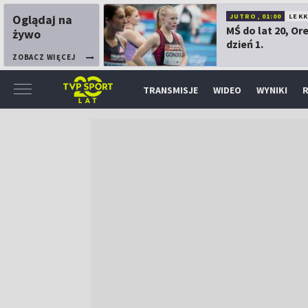
Oglądaj na
JUTRO, 01:00
LEK
MŚ do lat 20, Or
żywo
dzień 1.
ZOBACZ WIĘCEJ
TRANSMISJE
WIDEO
WYNIKI
R