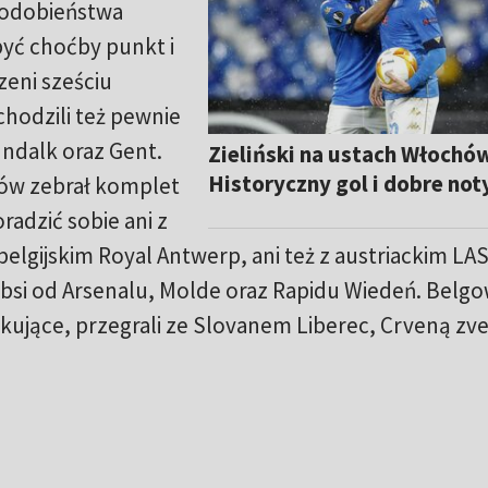
odobieństwa
być choćby punkt i
eni sześciu
hodzili też pewnie
ndalk oraz Gent.
Zieliński na ustach Włochów
Historyczny gol i dobre not
ów zebrał komplet
oradzić sobie ani z
elgijskim Royal Antwerp, ani też z austriackim LAS
słabsi od Arsenalu, Molde oraz Rapidu Wiedeń. Belgo
kakujące, przegrali ze Slovanem Liberec, Crveną zv