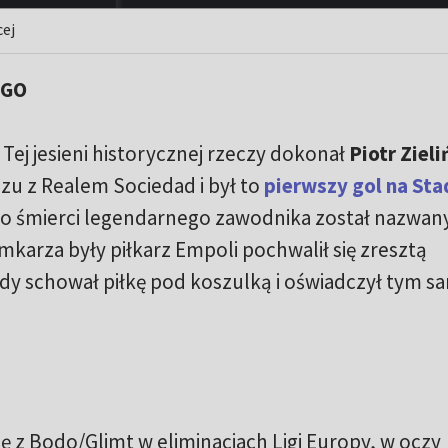
cej
EGO
 Tej jesieni historycznej rzeczy dokonał
Piotr Zieli
u z Realem Sociedad i był to
pierwszy gol na Sta
 po śmierci legendarnego zawodnika został nazwan
mkarza były piłkarz Empoli pochwalił się zresztą
y schował piłkę pod koszulką i oświadczył tym 
ę z Bodo/Glimt w eliminacjach Ligi Europy, w oczy