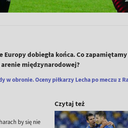
ze Europy dobiegła końca. Co zapamiętamy
a arenie międzynarodowej?
dy w obronie. Oceny piłkarzy Lecha po meczu z R
Czytaj też
arach by się nie