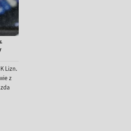
.
y
K Lizn.
wie z
ezda