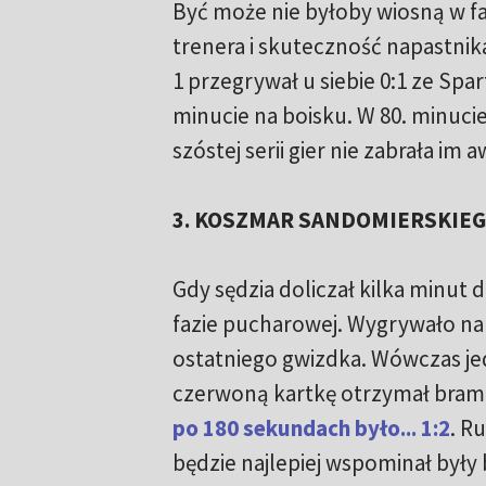
Być może nie byłoby wiosną w faz
trenera i skuteczność napastnika
1 przegrywał u siebie 0:1 ze Spa
minucie na boisku. W 80. minucie 
szóstej serii gier nie zabrała im 
3. KOSZMAR SANDOMIERSKIE
Gdy sędzia doliczał kilka minut
fazie pucharowej. Wygrywało na
ostatniego gwizdka. Wówczas jed
czerwoną kartkę otrzymał bramk
po 180 sekundach było... 1:2
. R
będzie najlepiej wspominał były 