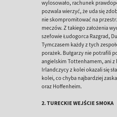
wylosowało, rachunek prawdop
pozwala wierzyć, że uda się zdo
nie skompromitować na przestrz
meczów. Z takiego założenia wyc
szefowie Łudogorca Razgrad, Du
Tymczasem każdy z tych zespoł
porażek. Bułgarzy nie potrafili p
angielskim Tottenhamem, ani z b
Irlandczycy z kolei okazali się 
kolei, co chyba najbardziej zas
oraz Hoffenheim.
2. TURECKIE WEJŚCIE SMOKA