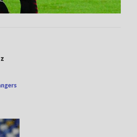
 z
angers