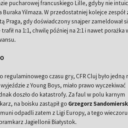
ie pucharowej francuskiego Lille, gdyby nie intuic
 Buraka Yilmaza. W przedostatniej kolejce zespół 
rtą Praga, gdy doświadczony snajper zameldował si
trafił na 1:1, chwilę później na 2:1 i nawet porażka 
awansu.
GO
 do regulaminowego czasu gry, CFR Cluj było jedną
 wyjeździe z Young Boys, miało prawo wyczekiwać
nak doszło do katastrofy. Za faul w polu karnym
arz, na boisku zastąpił go
Grzegorz Sandomiersk
umuni odpadli zatem z Ligi Europy, a tego wieczoru
bramkarz Jagiellonii Białystok.