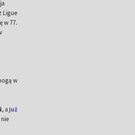
ja
z Ligue
ę w 77.
w
 nogą w
i
, a
już
 nie