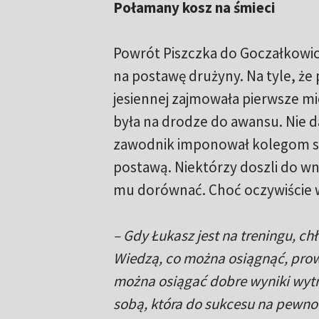
Połamany kosz na śmieci
Powrót Piszczka do Goczałkowic
na postawę drużyny. Na tyle, że
jesiennej zajmowała pierwsze mie
była na drodze do awansu. Nie da
zawodnik imponował kolegom sw
postawą. Niektórzy doszli do wn
mu dorównać. Choć oczywiście w
– Gdy Łukasz jest na treningu, ch
Wiedzą, co można osiągnąć, prow
można osiągać dobre wyniki wytr
sobą, która do sukcesu na pewno