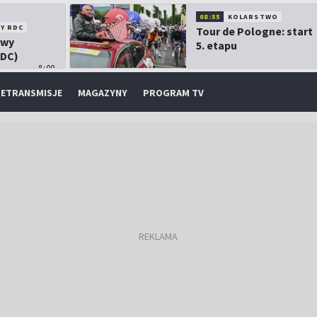
08:55
KOLARSTWO
Y RDC
Tour de Pologne: start
owy
5. etapu
RDC)
8:00
ETRANSMISJE
MAGAZYNY
PROGRAM TV