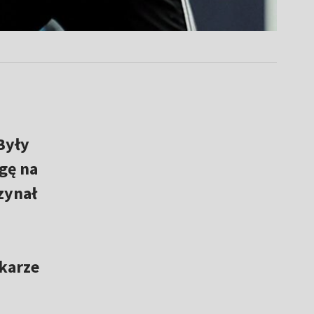
 Były
gę na
zynał
karze