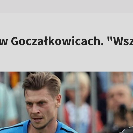
a w Goczałkowicach. "Ws