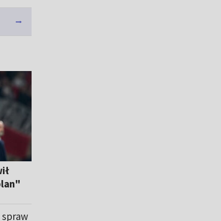
ił
plan"
o spraw