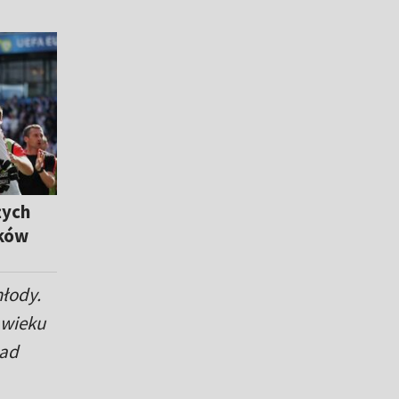
żych
aków
młody.
 wieku
nad