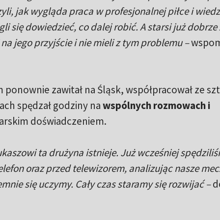
i, jak wygląda praca w profesjonalnej piłce i wiedz
 się dowiedzieć, co dalej robić. A starsi już dobrze 
na jego przyjście i nie mieli z tym problemu –
wspom
im ponownie zawitał na Śląsk, współpracował ze s
ach spędzał godziny na
wspólnych rozmowach i
łkarskim doświadczeniem.
ukaszowi ta drużyna istnieje. Już wcześniej spędzili
lefon oraz przed telewizorem, analizując nasze mec
emnie się uczymy. Cały czas staramy się rozwijać –
d