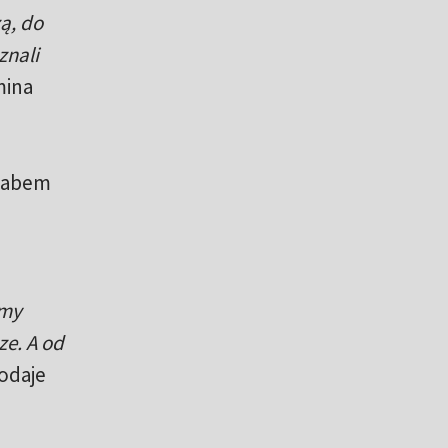
ą, do
znali
ina
ztabem
śmy
ze. A od
odaje