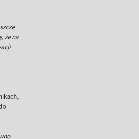
eszcze
, że na
acji
nikach,
 do
ewno