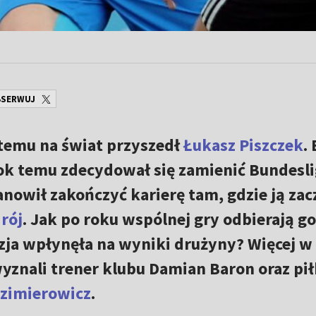
SERWUJ
 temu na świat przyszedł
Łukasz Piszczek
.
rok temu zdecydował się zamienić Bundesli
anowił zakończyć karierę tam, gdzie ją zac
rój
. Jak po roku wspólnej gry odbierają go
zja wpłynęła na wyniki drużyny? Więcej w
znali trener klubu Damian Baron oraz pił
azimierowicz
.