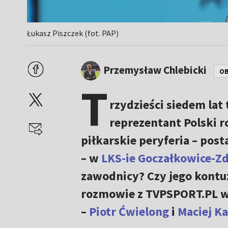
Łukasz Piszczek (fot. PAP)
Przemysław Chlebicki
OB
T
rzydzieści siedem lat
reprezentant Polski 
piłkarskie peryferia – post
– w
LKS-ie Goczałkowice-Zd
zawodnicy? Czy jego kontu
rozmowie z TVPSPORT.PL wy
–
Piotr Ćwielong
i
Maciej K