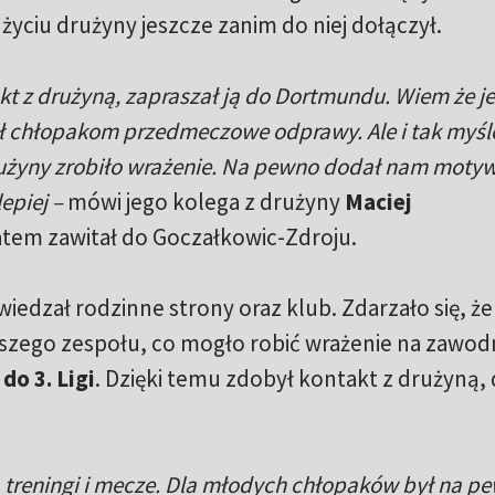
życiu drużyny jeszcze zanim do niej dołączył.
akt z drużyną, zapraszał ją do Dortmundu. Wiem że j
bił chłopakom przedmeczowe odprawy. Ale i tak myślę
rużyny zrobiło wrażenie. Na pewno dodał nam motyw
epiej –
mówi jego kolega z drużyny
Maciej
latem zawitał do Goczałkowic-Zdroju.
iedzał rodzinne strony oraz klub. Zdarzało się, że
wszego zespołu, co mogło robić wrażenie na zawod
do 3. Ligi
. Dzięki temu zdobył kontakt z drużyną,
a treningi i mecze. Dla młodych chłopaków był na p