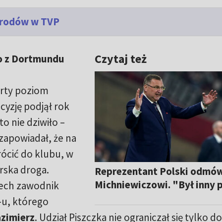
Narodów w TVP
Czytaj też
o z Dortmundu
arty poziom
yzję podjął rok
 to nie dziwiło –
zapowiadał, że na
ócić do klubu, w
rska droga.
Reprezentant Polski odmów
Michniewiczowi. "Był inny 
zech zawodnik
-u, którego
zimierz
. Udział Piszczka nie ograniczał się tylko d