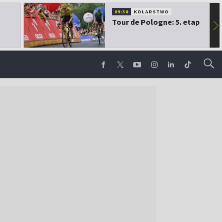
09:30
KOLARSTWO
Tour de Pologne: 5. etap
▶