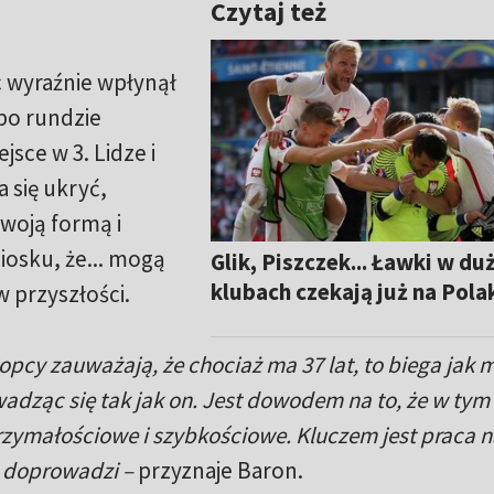
Czytaj też
 wyraźnie wpłynął
 po rundzie
jsce w 3. Lidze i
 się ukryć,
oją formą i
iosku, że... mogą
Glik, Piszczek... Ławki w du
klubach czekają już na Pol
 przyszłości.
łopcy zauważają, że chociaż ma 37 lat, to biega jak 
adząc się tak jak on. Jest dowodem na to, że w tym
zymałościowe i szybkościowe. Kluczem jest praca 
 doprowadzi –
przyznaje Baron.