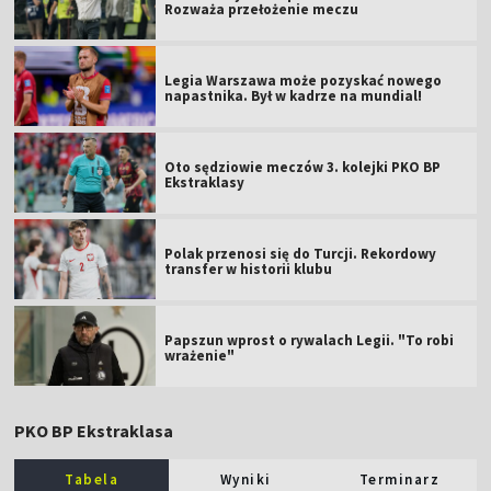
Rozważa przełożenie meczu
Legia Warszawa może pozyskać nowego
napastnika. Był w kadrze na mundial!
Oto sędziowie meczów 3. kolejki PKO BP
Ekstraklasy
Polak przenosi się do Turcji. Rekordowy
transfer w historii klubu
Papszun wprost o rywalach Legii. "To robi
wrażenie"
PKO BP Ekstraklasa
Tabela
Wyniki
Terminarz