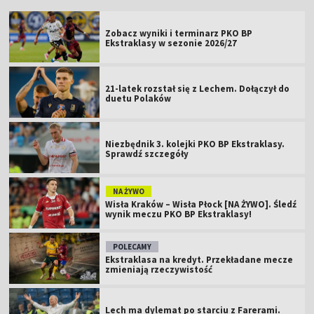
Zobacz wyniki i terminarz PKO BP
Ekstraklasy w sezonie 2026/27
21-latek rozstał się z Lechem. Dołączył do
duetu Polaków
Niezbędnik 3. kolejki PKO BP Ekstraklasy.
Sprawdź szczegóły
NA ŻYWO
Wisła Kraków – Wisła Płock [NA ŻYWO]. Śledź
wynik meczu PKO BP Ekstraklasy!
POLECAMY
Ekstraklasa na kredyt. Przekładane mecze
zmieniają rzeczywistość
Lech ma dylemat po starciu z Farerami.