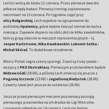
Lechici wrócą do klubu 11 czerwca. Przez pierwsze dwa dni
piłkarze będą badani. Pierwszy trening zaplanowano
natomiast na 13 czerwca. Po tygodniu zajęć przy
ulicy
Bułgarskiej
, Lech wyjedzie na zgrupowanie do
pobliskiej
Opalenicy
, gdzie będzie ćwiczyć niemal do końca
miesiąca. Zapewne dopiero na obóz dotrze kilku zawodników,
którzy grają obecnie w meczach reprezentacyjnych – tj.
Jesper Karlstroem
,
Nika Kwekweskiri
,
Lubomir Satka
i
Michał Skóraś
. To dodatkowe utrudnienie.
Mistrz Polski zagra cztery sparingi. Znani są trzej rywale –
wszyscy z
PKO Ekstraklasy
. Pierwszym przeciwnikiem będzie
Widzew Łódź
(18.06), a później Lech zmierzy się jeszcze z
Pogonią Szczecin
(23.06) i
Jagiellonią Białystok
(28.06).
Czwarty rywal jest jeszcze do ustalenia (26.06).
Jeszcze przed pierwszym meczem poznaniacy poznają
pierwszego przeciwnika na ich drodze do Ligi Mistrzów.
Losowanie odbędzie się 14 czerwca. Lech nie będzie