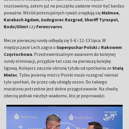
rozstawiony, zatem już na początku zadanie może być bardzo
poważne. Wśród potencjalnych rywali znajdują się
Malmoe
,
Karabach Agdam
,
Łudogorec Razgrad
,
Sheriff Tyraspol
,
Bodo/Glimt
czy
Ferencvaros
.
Mecze pierwszej rundy odbędą się 5-6 i 12-13 lipca. W
międzyczasie Lech zagra o
Superpuchar Polski
z
Rakowem
Częstochowa
. Przed ewentualnym awansem do kolejnej
rundy eliminacji, przyjdzie też czas na pierwszą kolejkę
ligową. Kolejorz zacznie obronę tytułu od spotkania ze
Stalą
Mielec
. Tylko jesienią mistrz Polski może rozegrać niemal
tyle spotkań, ile przez cały ubiegły sezon. Do takiego
maratonu potrzebne jest dobre przygotowanie. Na chwilę
obecną jednak niezbyt wiadomo, kto je poprowadzi.