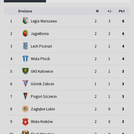
Drużyna
M
+/-
Pkt
1
Legia Warszawa
2
3
6
2
Jagiellonia
2
2
6
3
Lech Poznań
2
1
4
4
Wisła Płock
2
1
4
5
GKS Katowice
2
1
3
6
Górnik Zabrze
1
1
3
7
Pogoń Szczecin
2
1
3
8
Zagłębie Lubin
2
0
3
9
Wisła Kraków
2
0
3