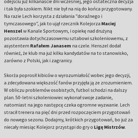
odejściu już kilkanaście dni wcześniej, jego ostateczna decyzja
i tak była szokiem. Nikt nie był na nią do końca przygotowany.
Na razie Lech korzysta z działania "doraźnego i
tymczasowego", jak to ujął rzecznik Kolejorza
Maciej
Henszel
w Kanale Sportowym, i opiekę nad drużyną
pozostawia dotychczasowemu sztabowi szkoleniowemu, z
asystentem
Rafałem Janasem
na czele. Henszel dodał
również, że klub ma już kilku kandydatów na to stanowisko,
zarówno z Polski, jak i zagranicy.
Skorża poprosił kibiców o wyrozumiałość wobec jego decyzji,
a zdecydowana większość fanów przyjęła ją ze zrozumieniem.
W obliczu problemów osobistych, futbol schodzi na dalszy
plan. 50-letni szkoleniowiec wykonał swoje zadanie,
natomiast na jego następcę czeka ogromne wyzwanie. Lech
stracił trenera na pięć dni przed rozpoczęciem przygotowań
do nowego sezonu. Dodajmy, krótkich przygotowań, bo już za
niecały miesiąc Kolejorz przystąpi do gry o
Ligę Mistrzów
.