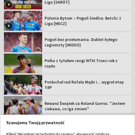
Liga [SKRÓT]
Polonia Bytom – Pogoń Siedlce. Betclic 1
Liga [MECZ]
Pogoń bez przełamania. Dublet byłego
Legionisty [WIDEO]
Polka z tytułem rangi WTA! Trzeci rok z
rzędu
Posłuchał rad Rafała Majki i... wygrał etap
TdP
Rewanż Świątek za Roland Garros. "Jestem
ciekawa, co Iga zmieni"
Szanujemy Twoją prywatność
Kliknij "Akceptuję i przechodzę do serwisu", aby wyrazić zgody na