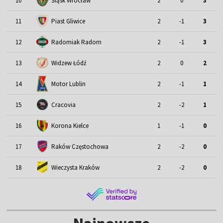
Śląsk Wrocław
10
2
0
3
11
Piast Gliwice
2
-1
3
12
Radomiak Radom
2
-1
3
13
Widzew Łódź
2
0
2
Motor Lublin
14
2
-1
1
15
Cracovia
2
-2
1
16
Korona Kielce
1
-1
0
17
Raków Częstochowa
2
-2
0
18
Wieczysta Kraków
2
-2
0