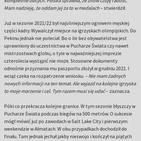
kompletnie obcych. Polska sprawiła, że znów czuję radość.
Mam nadzieję, że oddam jej za to w medalach
– stwierdził.
Już w sezonie 2021/22 był najsilniejszym ogniwem męskiej
części kadry. Wywalczył miejsce na igrzyskach olimpijskich. Do
Pekinu jednak nie poleciał. Bo o ile bez obywatelstwa jest
uprawniony do uczestnictwa w Pucharze Świata czy nawet
mistrzostwach globu, o tyle w najważniejszej imprezie
czterolecia wystąpić nie może. Stosowne dokumenty
odnośnie przyznania mu paszportu złożył w grudniu 2021. I
wciąż czeka na rozpatrzenie wniosku.
– Nie mam żadnych
nowych informacji na ten temat. Ale wyjazd na kolejne igrzyska
to moje marzenie i cel. Tym razem musi się udać
– zaznacza.
Póki co przekracza kolejne granice. W tym sezonie błyszczy w
Pucharze Świata podczas biegów na 500 metrów. O sukcesie
mógł mówić już po zawodach w Salt Lake City i pierwszym
weekendzie w Ałmatach. W obu przypadkach dochodził do
finału. Tam jednak jechał jakby nieswojo i kończył na piątych