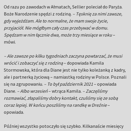
Od razu po zawodach w Ałmatach, Sellier poleciał do Paryża.
Boże Narodzenie spędzi z rodziną.
– Tęsknię za nimi zawsze,
gdy wyjeżdżam. Ale to normalne, że mam swoje życie,
przyjaciół. Nie mógłbym cały czas przebywać w domu.
Spędzam w nim łącznie dwa, może trzy miesiące w roku
–
mówi.
– Ale zawsze po kilku tygodniach zaczyna powtarzać, że musi
wrócić i zobaczyć się z rodziną
– dopowiada Kamila
Stormowska, która dla Diane jest nie tylko koleżanką z kadry,
ale i partnerką życiową – namiastką rodziny w Polsce. Poznali
się na zgrupowaniu.
– To był październik 2021
– opowiada
Diane.
– Albo wrzesień
– wtrąca Kamila.
– Zaczęliśmy
rozmawiać, złapaliśmy dobry kontakt, czuliśmy się ze sobą
coraz lepiej. W końcu poszliśmy na randkę w Dreźnie
–
opowiada.
Później wszystko potoczyło się szybko. Kilkanaście miesięcy