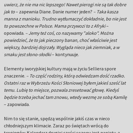
uwierz, że nie ma nic lepszego! Nawet pierogi nie są tak dobre
jak to
– zapewnia Diane. Danie numer jeden?
– Taka kasza
manna z manioku. Trudno wytłumaczyć dokładnie, bo nie jest
to powszechne w Polsce. Mama przywozi to z Afryki
–
opowiada.
– Jemy też coś, co nazywamy "aloko". Można
powiedzieć, że to jak pieczony banan, choć właściwie jest
większy, bardziej dojrzały. Wygląda nieco jak ziemniak, a w
smaku jest słono-słodki
– kontynuuje.
Elementy iworyjskiej kultury mają w życiu Selliera spore
znaczenie.
– To część rodziny, którą odwiedzam dość rzadko.
Ostatni raz w Wybrzeżu Kości Słoniowej byłem jakieś sześć lat
temu. Lubię to miejsce, pozwala zresetować głowę. Kiedyś
będzie trzeba jechać tam znowu, wtedy wezmę ze sobą Kamilę
– zapowiada.
Nim to się stanie, spędzą wspólnie jakiś czas w nieco
chłodniejszym klimacie. Zaraz po świętach wrócą do
treningów. Kalendarz drugiej części sezonu jest napięty, a