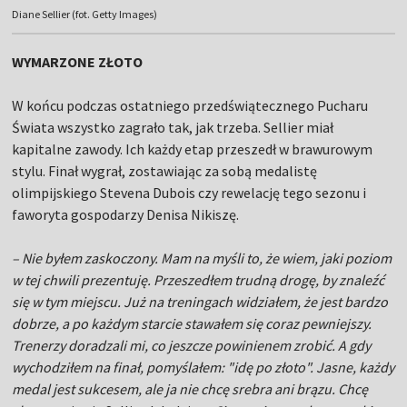
Diane Sellier (fot. Getty Images)
WYMARZONE ZŁOTO
W końcu podczas ostatniego przedświątecznego Pucharu
Świata wszystko zagrało tak, jak trzeba. Sellier miał
kapitalne zawody. Ich każdy etap przeszedł w brawurowym
stylu. Finał wygrał, zostawiając za sobą medalistę
olimpijskiego Stevena Dubois czy rewelację tego sezonu i
faworyta gospodarzy Denisa Nikiszę.
– Nie byłem zaskoczony. Mam na myśli to, że wiem, jaki poziom
w tej chwili prezentuję. Przeszedłem trudną drogę, by znaleźć
się w tym miejscu. Już na treningach widziałem, że jest bardzo
dobrze, a po każdym starcie stawałem się coraz pewniejszy.
Trenerzy doradzali mi, co jeszcze powinienem zrobić. A gdy
wychodziłem na finał, pomyślałem: "idę po złoto". Jasne, każdy
medal jest sukcesem, ale ja nie chcę srebra ani brązu. Chcę