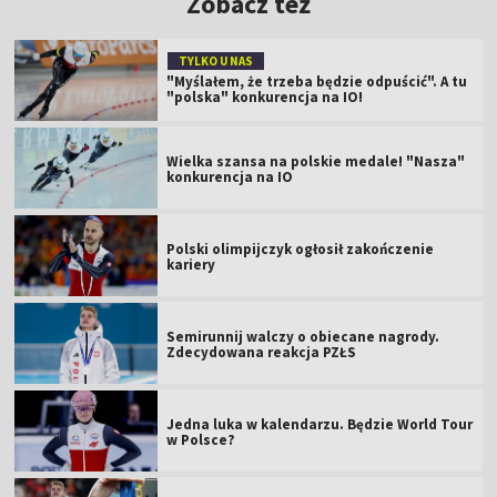
Zobacz też
TYLKO U NAS
"Myślałem, że trzeba będzie odpuścić". A tu
"polska" konkurencja na IO!
Wielka szansa na polskie medale! "Nasza"
konkurencja na IO
Polski olimpijczyk ogłosił zakończenie
kariery
Semirunnij walczy o obiecane nagrody.
Zdecydowana reakcja PZŁS
Jedna luka w kalendarzu. Będzie World Tour
w Polsce?