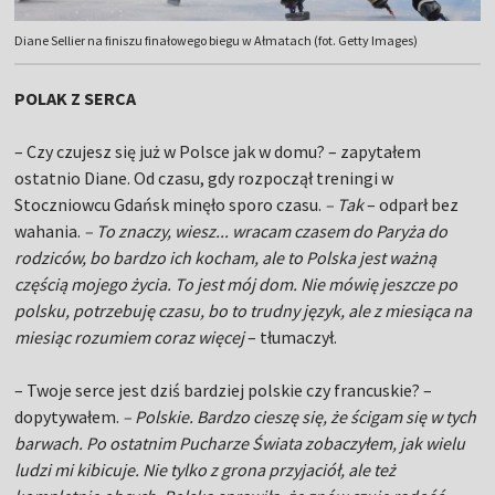
Diane Sellier na finiszu finałowego biegu w Ałmatach (fot. Getty Images)
POLAK Z SERCA
– Czy czujesz się już w Polsce jak w domu? – zapytałem
ostatnio Diane. Od czasu, gdy rozpoczął treningi w
Stoczniowcu Gdańsk minęło sporo czasu.
– Tak
– odparł bez
wahania.
– To znaczy, wiesz... wracam czasem do Paryża do
rodziców, bo bardzo ich kocham, ale to Polska jest ważną
częścią mojego życia. To jest mój dom. Nie mówię jeszcze po
polsku, potrzebuję czasu, bo to trudny język, ale z miesiąca na
miesiąc rozumiem coraz więcej
– tłumaczył.
– Twoje serce jest dziś bardziej polskie czy francuskie? –
dopytywałem.
– Polskie. Bardzo cieszę się, że ścigam się w tych
barwach. Po ostatnim Pucharze Świata zobaczyłem, jak wielu
ludzi mi kibicuje. Nie tylko z grona przyjaciół, ale też