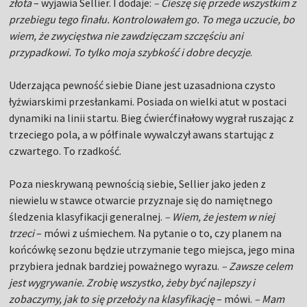
złota
– wyjawia Sellier. I dodaje:
– Cieszę się przede wszystkim z
przebiegu tego finału. Kontrolowałem go. To mega uczucie, bo
wiem, że zwycięstwa nie zawdzięczam szczęściu ani
przypadkowi. To tylko moja szybkość i dobre decyzje
.
Uderzająca pewność siebie Diane jest uzasadniona czysto
łyżwiarskimi przesłankami. Posiada on wielki atut w postaci
dynamiki na linii startu. Bieg ćwierćfinałowy wygrał ruszając z
trzeciego pola, a w półfinale wywalczył awans startując z
czwartego. To rzadkość.
Poza nieskrywaną pewnością siebie, Sellier jako jeden z
niewielu w stawce otwarcie przyznaje się do namiętnego
śledzenia klasyfikacji generalnej.
– Wiem, że jestem w niej
trzeci
– mówi z uśmiechem. Na pytanie o to, czy planem na
końcówkę sezonu będzie utrzymanie tego miejsca, jego mina
przybiera jednak bardziej poważnego wyrazu.
– Zawsze celem
jest wygrywanie. Zrobię wszystko, żeby być najlepszy i
zobaczymy, jak to się przełoży na klasyfikację
– mówi.
– Mam