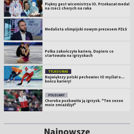
Piękny gest wicemistrza IO. Przekazał medal
na rzecz chorych na raka
Medalista olimpijski nowym prezesem PZŁS
Polka zakończyła karierę. Dopiero co
startowała na igrzyskach
TYLKO U NAS
Największy polski pechowiec IO myślał o...
końcu kariery!
POLECAMY
Choroba pozbawiła ją igrzysk. "Ten sezon
mnie zmiażdżył"
Najnowsze