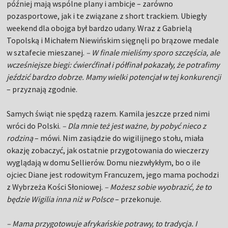
później mają wspólne plany i ambicje – zarówno
pozasportowe, jak i te związane z short trackiem. Ubiegły
weekend dla obojga był bardzo udany. Wraz z Gabrielą
Topolską i Michałem Niewińskim sięgnęli po brązowe medale
w sztafecie mieszanej.
– W finale mieliśmy sporo szczęścia, ale
wcześniejsze biegi: ćwierćfinał i półfinał pokazały, że potrafimy
jeździć bardzo dobrze. Mamy wielki potencjał w tej konkurencji
– przyznają zgodnie.
Samych świąt nie spędzą razem. Kamila jeszcze przed nimi
wróci do Polski.
– Dla mnie też jest ważne, by pobyć nieco z
rodziną
– mówi. Nim zasiądzie do wigilijnego stołu, miała
okazję zobaczyć, jak ostatnie przygotowania do wieczerzy
wyglądają w domu Sellierów. Domu niezwłykłym, bo o ile
ojciec Diane jest rodowitym Francuzem, jego mama pochodzi
z Wybrzeża Kości Słoniowej.
– Możesz sobie wyobrazić, że to
będzie Wigilia inna niż w Polsce
– przekonuje.
– Mama przygotowuje afrykańskie potrawy, to tradycja. I