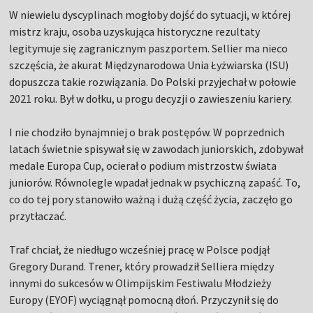
W niewielu dyscyplinach mogłoby dojść do sytuacji, w której
mistrz kraju, osoba uzyskująca historyczne rezultaty
legitymuje się zagranicznym paszportem. Sellier ma nieco
szczęścia, że akurat Międzynarodowa Unia Łyżwiarska (ISU)
dopuszcza takie rozwiązania. Do Polski przyjechał w połowie
2021 roku. Był w dołku, u progu decyzji o zawieszeniu kariery.
I nie chodziło bynajmniej o brak postępów. W poprzednich
latach świetnie spisywał się w zawodach juniorskich, zdobywał
medale Europa Cup, ocierał o podium mistrzostw świata
juniorów. Równolegle wpadał jednak w psychiczną zapaść. To,
co do tej pory stanowiło ważną i dużą część życia, zaczęło go
przytłaczać.
Traf chciał, że niedługo wcześniej pracę w Polsce podjął
Gregory Durand. Trener, który prowadził Selliera między
innymi do sukcesów w Olimpijskim Festiwalu Młodzieży
Europy (EYOF) wyciągnął pomocną dłoń. Przyczynił się do