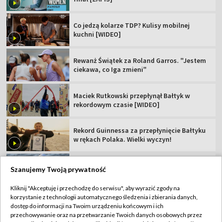
Co jedzą kolarze TDP? Kulisy mobilnej
kuchni [WIDEO]
Rewanż Świątek za Roland Garros. "Jestem
ciekawa, co Iga zmieni"
Maciek Rutkowski przepłynął Bałtyk w
rekordowym czasie [WIDEO]
Rekord Guinnessa za przepłynięcie Bałtyku
w rękach Polaka. Wielki wyczyn!
Jako pierwszy przepłynął Bałtyk. Specjalny
Szanujemy Twoją prywatność
gość "Sportowego Wieczoru"
Kliknij "Akceptuję i przechodzę do serwisu", aby wyrazić zgody na
korzystanie z technologii automatycznego śledzenia i zbierania danych,
dostęp do informacji na Twoim urządzeniu końcowym i ich
przechowywanie oraz na przetwarzanie Twoich danych osobowych przez