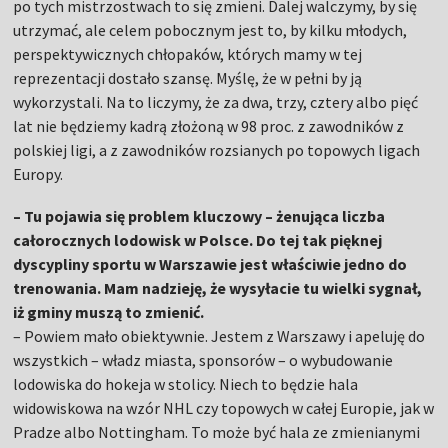
po tych mistrzostwach to się zmieni. Dalej walczymy, by się
utrzymać, ale celem pobocznym jest to, by kilku młodych,
perspektywicznych chłopaków, których mamy w tej
reprezentacji dostało szansę. Myślę, że w pełni by ją
wykorzystali. Na to liczymy, że za dwa, trzy, cztery albo pięć
lat nie będziemy kadrą złożoną w 98 proc. z zawodników z
polskiej ligi, a z zawodników rozsianych po topowych ligach
Europy.
– Tu pojawia się problem kluczowy – żenująca liczba
całorocznych lodowisk w Polsce. Do tej tak pięknej
dyscypliny sportu w Warszawie jest właściwie jedno do
trenowania. Mam nadzieję, że wysyłacie tu wielki sygnał,
iż gminy muszą to zmienić.
– Powiem mało obiektywnie. Jestem z Warszawy i apeluję do
wszystkich – władz miasta, sponsorów – o wybudowanie
lodowiska do hokeja w stolicy. Niech to będzie hala
widowiskowa na wzór NHL czy topowych w całej Europie, jak w
Pradze albo Nottingham. To może być hala ze zmienianymi