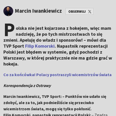
Marcin Iwankiewicz
OBSERWUJ
P
olska nie jest kojarzona z hokejem, więc mam
nadzieję, że po tych mistrzostwach to się
zmieni. Apeluję do władz i sponsorów! – mówi dla
TVP Sport
Filip Komorski
. Napastnik reprezentacji
Polski jest błędem w systemie, gdyż pochodzi z
Warszawy, w której praktycznie nie ma gdzie grać w
hokeja.
Co za końcówka! Polacy postraszyli wicemistrzów świata
Korespondencja z Ostrawy
Marcin Iwankiewicz, TVP Sport: – Punktów nie udało się
zdobyć, ale za to, jak podnieśliście się przeciwko
wicemistrzom świata, mogę się tylko pokłonić.
Filip Komorski, napastnik reprezentacji Polski:
– Zgadza