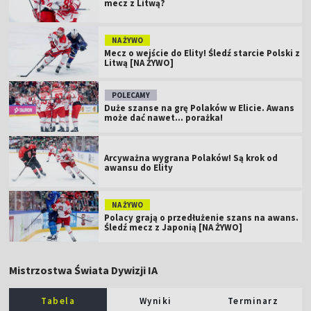
mecz z Litwą?
NA ŻYWO
Mecz o wejście do Elity! Śledź starcie Polski z
Litwą [NA ŻYWO]
POLECAMY
Duże szanse na grę Polaków w Elicie. Awans
może dać nawet... porażka!
Arcyważna wygrana Polaków! Są krok od
awansu do Elity
NA ŻYWO
Polacy grają o przedłużenie szans na awans.
Śledź mecz z Japonią [NA ŻYWO]
Mistrzostwa Świata Dywizji IA
Tabela
Wyniki
Terminarz