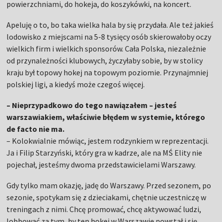
powierzchniami, do hokeja, do koszykówki, na koncert.
Apeluję o to, bo taka wielka hala by się przydała. Ale też jakieś
lodowisko z miejscami na 5-8 tysięcy osób skierowałoby oczy
wielkich firm i wielkich sponsorów. Cała Polska, niezależnie
od przynależności klubowych, życzyłaby sobie, by w stolicy
kraju był topowy hokej na topowym poziomie. Przynajmniej
polskiej ligi, a kiedyś może czegoś więcej.
– Nieprzypadkowo do tego nawiązałem – jesteś
warszawiakiem, właściwie błędem w systemie, którego
de facto nie ma.
– Kolokwialnie mówiąc, jestem rodzynkiem w reprezentacji.
Ja i Filip Starzyński, który gra w kadrze, ale na MŚ Elity nie
pojechał, jesteśmy dwoma przedstawicielami Warszawy.
Gdy tylko mam okazję, jadę do Warszawy. Przed sezonem, po
sezonie, spotykam się z dzieciakami, chętnie uczestniczę w
treningach z nimi. Chcę promować, chcę aktywować ludzi,
lobbować za tym, by ten hokej w Warszawie powstał i się