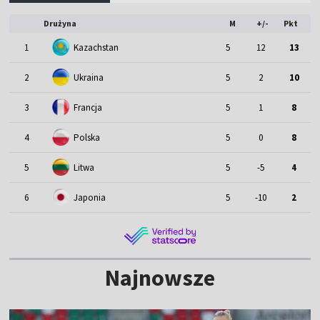
Drużyna
M
+/-
Pkt
1
Kazachstan
5
12
13
2
Ukraina
5
2
10
3
Francja
5
1
8
4
Polska
5
0
8
5
Litwa
5
-5
4
6
Japonia
5
-10
2
Najnowsze