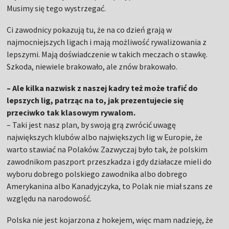
Musimy się tego wystrzegać.
Ci zawodnicy pokazują tu, że na co dzień grają w
najmocniejszych ligach i mają możliwość rywalizowania z
lepszymi. Mają doświadczenie w takich meczach o stawkę.
Szkoda, niewiele brakowało, ale znów brakowało.
– Ale kilka nazwisk z naszej kadry też może trafić do
lepszych lig, patrząc na to, jak prezentujecie się
przeciwko tak klasowym rywalom.
– Taki jest nasz plan, by swoją grą zwrócić uwagę
największych klubów albo największych lig w Europie, że
warto stawiać na Polaków. Zazwyczaj było tak, że polskim
zawodnikom paszport przeszkadza i gdy działacze mieli do
wyboru dobrego polskiego zawodnika albo dobrego
Amerykanina albo Kanadyjczyka, to Polak nie miał szans ze
względu na narodowość.
Polska nie jest kojarzona z hokejem, więc mam nadzieję, że