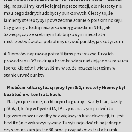
się, napsuliśmy krwi kolejnej reprezentacji, ale niestety nie
ma z tego żadnych zdobyczy punktowych. Cieszy to, że
łamiemy stereotypy i powszechne zdanie o polskim hokeju.
Czy gramy z kadrą naszpikowaną gwiazdami NHL, jak
Szwecja, czy ze srebrnym lub brązowym medalistą
mistrzostw świata, potrafimy urywać punkty, jak Łotyszom.
A Niemców naprawdę potrafiliśmy postraszyć. Przy ich
prowadzeniu 3:2 ta druga bramka wlała nadzieję w nasze serca
i serca kibiców. I wierzyliśmy w to, że jeszcze jesteśmy w
stanie urwać punkty.
– Mieliście kilka sytuacji przy tym 3:2, niestety Niemcy byli
bezlitośni w kontratakach.
– Na tym poziomie, na którym tu gramy... Każdy błąd, każdy
półbłąd, który w Dywizji IA, IB czy na naszym podwórku
ligowym może uszedłby bez większych konsekwencji, tu jest
bezlitośnie wykorzystywany. Tu sytuacja dwóch na jednego
czy sam na sam jest w 80 proc. przypadków strata bramki.