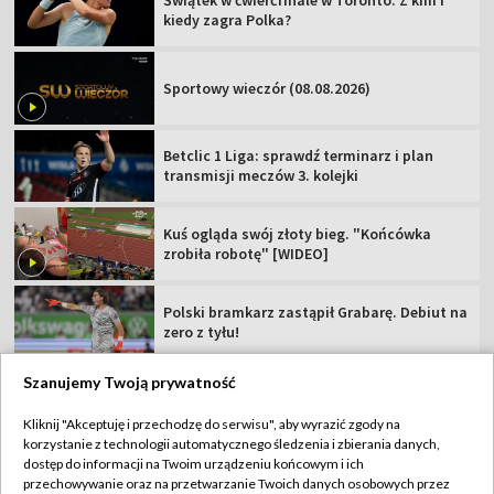
kiedy zagra Polka?
Sportowy wieczór (08.08.2026)
Betclic 1 Liga: sprawdź terminarz i plan
transmisji meczów 3. kolejki
Kuś ogląda swój złoty bieg. "Końcówka
zrobiła robotę" [WIDEO]
Polski bramkarz zastąpił Grabarę. Debiut na
zero z tyłu!
Szanujemy Twoją prywatność
Kliknij "Akceptuję i przechodzę do serwisu", aby wyrazić zgody na
korzystanie z technologii automatycznego śledzenia i zbierania danych,
TVP
dostęp do informacji na Twoim urządzeniu końcowym i ich
Abonament TVP
Regulamin TVP
przechowywanie oraz na przetwarzanie Twoich danych osobowych przez