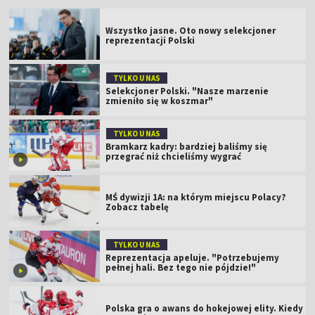
Wszystko jasne. Oto nowy selekcjoner
reprezentacji Polski
TYLKO U NAS
Selekcjoner Polski. "Nasze marzenie
zmieniło się w koszmar"
TYLKO U NAS
Bramkarz kadry: bardziej baliśmy się
przegrać niż chcieliśmy wygrać
MŚ dywizji 1A: na którym miejscu Polacy?
Zobacz tabelę
TYLKO U NAS
Reprezentacja apeluje. "Potrzebujemy
pełnej hali. Bez tego nie pójdzie!"
Polska gra o awans do hokejowej elity. Kiedy