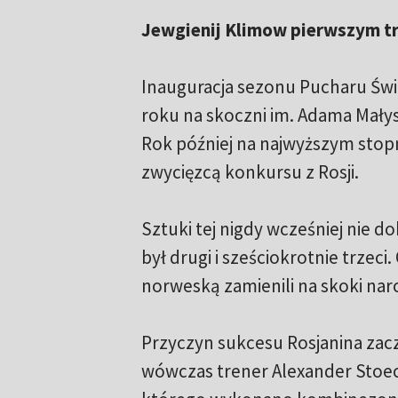
Jewgienij Klimow pierwszym tr
Inauguracja sezonu Pucharu Świ
roku na skoczni im. Adama Mały
Rok później na najwyższym stop
zwycięzcą konkursu z Rosji.
Sztuki tej nigdy wcześniej nie d
był drugi i sześciokrotnie trzec
norweską zamienili na skoki narc
Przyczyn sukcesu Rosjanina zac
wówczas trener Alexander Stoeck