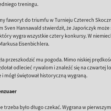
iedniego treningu.
ny faworyt do triumfu w Turnieju Czterech Skoczn
 Sven Hannawald stwierdził, że Japończyk może s
 który wygra wszystkie cztery konkursy. W niemieck
 Markusa Eisenbichlera.
ła przeszkodzić mu pogoda. Mimo niskiej prędkoś
ołał odlecieć rywalom i znaleźć się na czwartej lo
 i mógł świętował historyczną wygraną.
enzuaer
ie trzeba było długo czekać. Wygrana w pierwszym