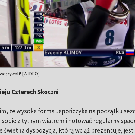
wał rywali! [WIDEO]
ieju Czterech Skoczni
iło, że wysoka forma Japończyka na początku sez
ić sobie z tylnym wiatrem i notować regularny spa
że świetna dyspozycja, którą wciąż prezentuje, jest