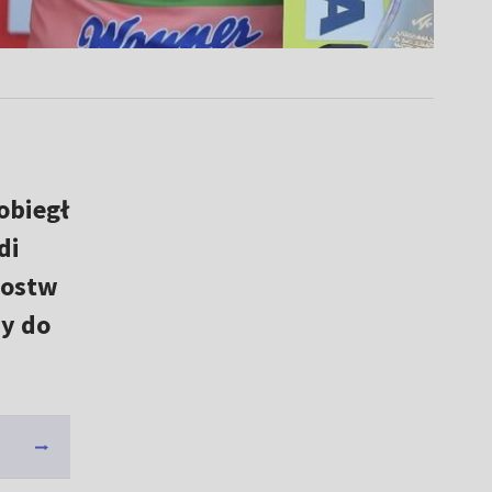
obiegł
di
zostw
dy do