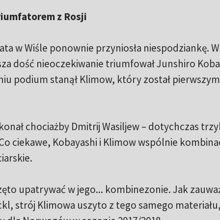
iumfatorem z Rosji
ata w Wiśle ponownie przyniosła niespodziankę. W
sza dość nieoczekiwanie triumfował Junshiro Koba
niu podium stanął Klimow, który został pierwszym
okonał chociażby Dmitrij Wasiljew – dotychczas trz
i. Co ciekawe, Kobayashi i Klimow wspólnie kombina
iarskie.
zęto upatrywać w jego... kombinezonie. Jak zauwa
l, strój Klimowa uszyto z tego samego materiału,