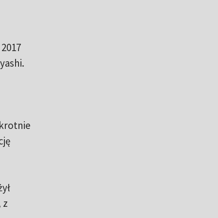
 2017
yashi.
ykrotnie
cję
żył
 z