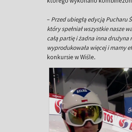
którego wykonano kombinezony
–
Przed ubiegłą edycją Pucharu Ś
który spełniał wszystkie nasze w
całą partię i żadna inna drużyna 
wyprodukowała więcej i mamy ef
konkursie w Wiśle.