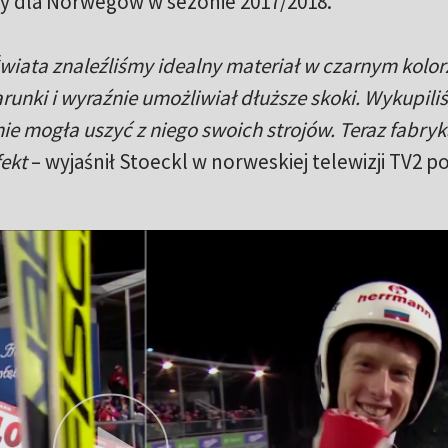
 dla Norwegów w sezonie 2017/2018.
wiata znaleźliśmy idealny materiał w czarnym kolor
arunki i wyraźnie umożliwiał dłuższe skoki. Wykupil
nie mogła uszyć z niego swoich strojów. Teraz fabryk
ekt
– wyjaśnił Stoeckl w norweskiej telewizji TV2 p