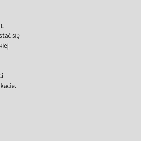
i.
tać się
iej
ci
kacie.