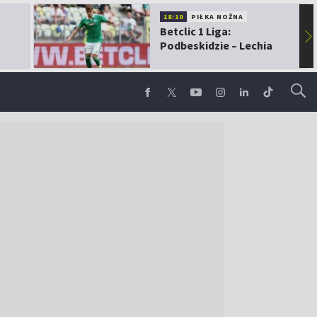
18:10
PIŁKA NOŻNA
Betclic 1 Liga:
▶
Podbeskidzie – Lechia
Gdańsk