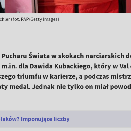
ichler (fot. PAP/Getty Images)
 Pucharu Świata w skokach narciarskich d
m.in. dla Dawida Kubackiego, który w Val 
szego triumfu w karierze, a podczas mistr
oty medal. Jednak nie tylko on miał powo
laków? Imponujące liczby