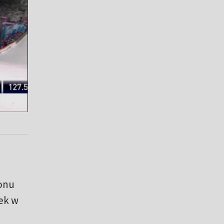
onu
dek w