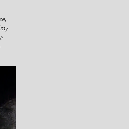
ze,
iśmy
a
o