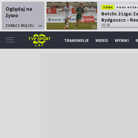
Oglądaj na
TRWA
PIŁKA NOŻN
Betclic 2 Liga: 
żywo
Bydgoszcz – Re
15:55
ZOBACZ WIĘCEJ
TRANSMISJE
WIDEO
WYNIKI
R