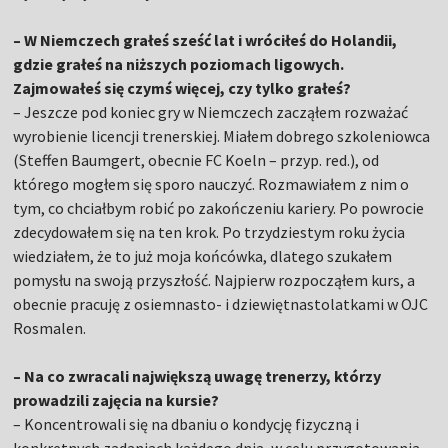
– W Niemczech grałeś sześć lat i wróciłeś do Holandii,
gdzie grałeś na niższych poziomach ligowych.
Zajmowałeś się czymś więcej, czy tylko grałeś?
– Jeszcze pod koniec gry w Niemczech zacząłem rozważać
wyrobienie licencji trenerskiej. Miałem dobrego szkoleniowca
(Steffen Baumgert, obecnie FC Koeln – przyp. red.), od
którego mogłem się sporo nauczyć. Rozmawiałem z nim o
tym, co chciałbym robić po zakończeniu kariery. Po powrocie
zdecydowałem się na ten krok. Po trzydziestym roku życia
wiedziałem, że to już moja końcówka, dlatego szukałem
pomysłu na swoją przyszłość. Najpierw rozpocząłem kurs, a
obecnie pracuję z osiemnasto- i dziewiętnastolatkami w OJC
Rosmalen.
– Na co zwracali największą uwagę trenerzy, którzy
prowadzili zajęcia na kursie?
– Koncentrowali się na dbaniu o kondycję fizyczną i
konkretnych zadaniach każdego dnia, w celu przygotowania