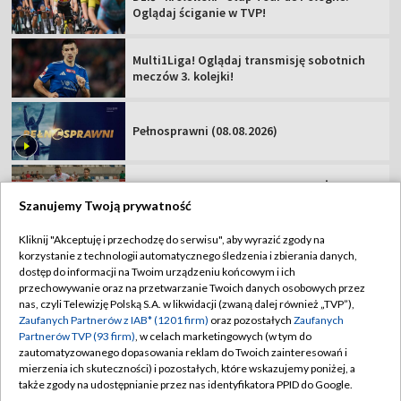
Zawisza Bydgoszcz – Resovia [NA ŻYWO].
Oglądaj mecz Betclic 2 Ligi
Podhale Nowy Targ – Hutnik Kraków [NA
ŻYWO]. Oglądaj mecz Betclic 2 Ligi
Miedź Legnica – Pogoń Grodzisk
Mazowiecki. Oglądaj mecz Betclic 1 Ligi!
Szanujemy Twoją prywatność
Kliknij "Akceptuję i przechodzę do serwisu", aby wyrazić zgody na
korzystanie z technologii automatycznego śledzenia i zbierania danych,
TVP
dostęp do informacji na Twoim urządzeniu końcowym i ich
Abonament TVP
Regulamin TVP
przechowywanie oraz na przetwarzanie Twoich danych osobowych przez
nas, czyli Telewizję Polską S.A. w likwidacji (zwaną dalej również „TVP”),
Polityka prywatności
Sklep TVP
Zaufanych Partnerów z IAB* (1201 firm)
oraz pozostałych
Zaufanych
Partnerów TVP (93 firm)
, w celach marketingowych (w tym do
Biuro Reklamy
Moje zgody
zautomatyzowanego dopasowania reklam do Twoich zainteresowań i
mierzenia ich skuteczności) i pozostałych, które wskazujemy poniżej, a
Oferta Handlowa
Biuro reklamy
także zgody na udostępnianie przez nas identyfikatora PPID do Google.