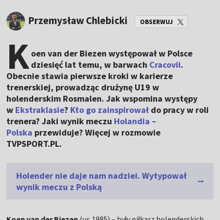
Przemysław Chlebicki
OBSERWUJ
K
oen van der Biezen występował w Polsce
dziesięć lat temu, w barwach
Cracovii
.
Obecnie stawia pierwsze kroki w karierze
trenerskiej, prowadząc drużynę U19 w
holenderskim Rosmalen. Jak wspomina występy
w
Ekstraklasie
?
Kto go zainspirował
do pracy w roli
trenera? Jaki wynik meczu
Holandia –
Polska
przewiduje? Więcej w rozmowie
TVPSPORT.PL.
Holender nie daje nam nadziei. Wytypował
wynik meczu z Polską
Koen van der Biezen
(ur. 1985) – były piłkarz holenderskich