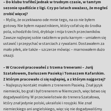
– Do klubu trafiłeś jednak w trudnym czasie, w tamtym
sezonie spadliście z ligi. Czy po latach uważasz, że mogłeś
zrobić więcej?
– Myślę, że oczekiwano ode mnie tego, na co nie byłem
gotowy. Nie byłem napastnikiem, który cofał się do środka
pola, schodził do linii, drybluje i mija trzech przeciwników.
Zawsze najlepiej sobie radziłem w polu karnym – umiałem się
ustawić i przepychać w starciach z rywalami. Dostawałem za
mało piłek, ale także – szczerze mówiąc – marnowałem dużo
okazji.
– W Cracovii pracowałeś z trzema trenerami – Jurij
Szatałowem, Dariuszem Pasieką i Tomaszem Kafarskim.
Z którym pracowało ci się najlepiej, a z którym najgorzej?
– Najlepszy kontakt miałem z trenerem Pasieką. Znał język
niemiecki, bo grał i był trenerem w Niemczech, więc łatwo się
dogadywaliśmy. W przeciwieństwie do trenera Szatałowa,
który znał jedynie polski, ukraiński i rosyjski. Nie znał
niemieckiego ani angielskiego, więc się nie dogadywaliśmy.