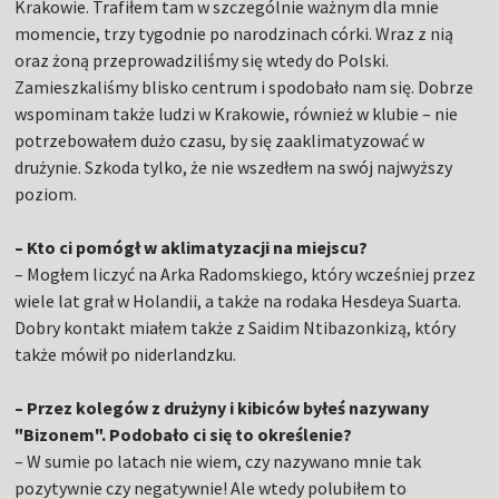
Krakowie. Trafiłem tam w szczególnie ważnym dla mnie
momencie, trzy tygodnie po narodzinach córki. Wraz z nią
oraz żoną przeprowadziliśmy się wtedy do Polski.
Zamieszkaliśmy blisko centrum i spodobało nam się. Dobrze
wspominam także ludzi w Krakowie, również w klubie – nie
potrzebowałem dużo czasu, by się zaaklimatyzować w
drużynie. Szkoda tylko, że nie wszedłem na swój najwyższy
poziom.
– Kto ci pomógł w aklimatyzacji na miejscu?
– Mogłem liczyć na Arka Radomskiego, który wcześniej przez
wiele lat grał w Holandii, a także na rodaka Hesdeya Suarta.
Dobry kontakt miałem także z Saidim Ntibazonkizą, który
także mówił po niderlandzku.
– Przez kolegów z drużyny i kibiców byłeś nazywany
"Bizonem". Podobało ci się to określenie?
– W sumie po latach nie wiem, czy nazywano mnie tak
pozytywnie czy negatywnie! Ale wtedy polubiłem to