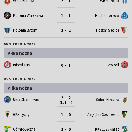
2 - 1
Wisła Kraków
Wisła Płock
1 - 1
Polonia Warszawa
Ruch Chorzów
2 - 2
Polonia Bytom
Pogoń Siedlce
06 SIERPNIA 2026
Piłka nożna
0 - 1
Bristol City
Walsall
05 SIERPNIA 2026
Piłka nożna
2 - 2
Unia Skierniewice
Sokół Kleczew
(k. 1 - 4)
1 - 0
GKS Tychy
Zagłębie Sosnowiec
2 - 0
Górnik Łęczna
KKS 1925 Kalisz