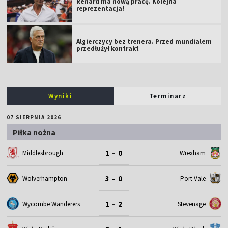
Renard ma nową pracę. Kolejna
reprezentacja!
Algierczycy bez trenera. Przed mundialem
przedłużył kontrakt
Wyniki
Terminarz
07 SIERPNIA 2026
Piłka nożna
1 - 0
Middlesbrough
Wrexham
3 - 0
Wolverhampton
Port Vale
1 - 2
Wycombe Wanderers
Stevenage