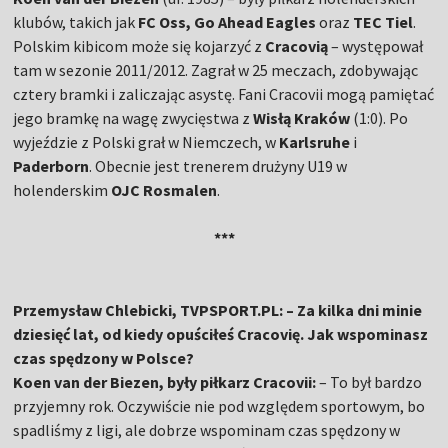
klubów, takich jak
FC Oss, Go Ahead Eagles
oraz
TEC Tiel
.
Polskim kibicom może się kojarzyć z
Cracovią
– występował
tam w sezonie 2011/2012. Zagrał w 25 meczach, zdobywając
cztery bramki i zaliczając asystę. Fani Cracovii mogą pamiętać
jego bramkę na wagę zwycięstwa z
Wisłą Kraków
(1:0). Po
wyjeździe z Polski grał w Niemczech, w
Karlsruhe
i
Paderborn
. Obecnie jest trenerem drużyny U19 w
holenderskim
OJC Rosmalen
.
***
Przemysław Chlebicki, TVPSPORT.PL: – Za kilka dni minie
dziesięć lat, od kiedy opuściłeś Cracovię. Jak wspominasz
czas spędzony w Polsce?
Koen van der Biezen, były piłkarz Cracovii:
– To był bardzo
przyjemny rok. Oczywiście nie pod względem sportowym, bo
spadliśmy z ligi, ale dobrze wspominam czas spędzony w