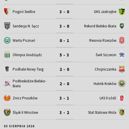
3 - 0
Pogoń Siedlce
GKS Jastrzębie
3 - 0
Sandecja N. Sącz
Rekord Bielsko-Biała
0 - 1
Warta Poznań
Resovia Rzeszów
5 - 3
Olimpia Grudziądz
Świt Szczecin
2 - 0
Podhale Nowy Targ
Chojniczanka
Podbeskidzie Bielsko-
2 - 0
Hutnik Kraków
Biała
3 - 1
Znicz Pruszków
LKS II Łódź
3 - 2
Śląsk II Wrocław
Stal Stalowa Wola
03 SIERPNIA 2026