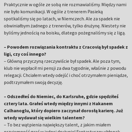
Praktycznie w ogóle ze sobą nie rozmawialiśmy. Między nami
nie było komunikacji. W ogóle z trenerem Pasieką
spotkaliśmy się po latach, w Niemczech. Ale za spadek nie
obwiniałbym żadnego z trenerów, tylko drużynę. Niestety nie
byliśmy jednością na boisku, dlatego pożegnaliśmy się z ligą.
– Powodem rozwiązania kontraktu z Cracovią był spadek z
ligi, czy coś innego?
– Główną przyczyną rzeczywiście był spadek. Ale poza tym,
klub nie wypłacił mi pensji za dwa tygodnie, właśnie z powodu
relegacji. Chciałem wtedy odejść i choć otrzymałem pieniądze,
podtrzymałem swoją decyzję.
– Odszedłeś do Niemiec, do Karlsruhe, gdzie spędziłeś
cztery lata. Grałeś wtedy między innymi z Hakanem
Calhanoglu, który dopiero zaczynał dorosłą karierę. Już
wtedy wydawał się wielkim talentem?
– To bez wątpienia największy talent, z jakim miałem
przyjemność grać w jednej drużynie! Fantastyczny chłopak,