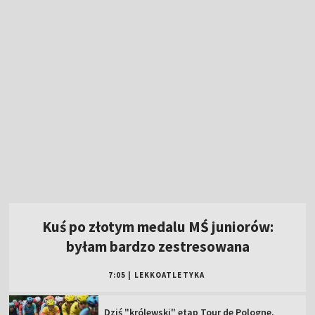
Kuś po złotym medalu MŚ juniorów:
byłam bardzo zestresowana
7:05
|
LEKKOATLETYKA
Dziś "królewski" etap Tour de Pologne.
Oglądaj ściganie w TVP!
Multi1Liga! Oglądaj transmisję sobotnich
meczów 3. kolejki!
Pełnosprawni (08.08.2026)