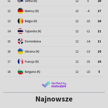
11
Serbia (K)
12
5
20
12
Niemcy (K)
12
-4
17
13
Belgia (K)
12
-15
10
14
Tajlandia (K)
12
-11
12
15
Dominikana
12
-14
11
16
Ukraina (K)
12
-13
10
17
Francja (K)
12
-15
10
18
Bułgaria (K)
12
-22
5
Najnowsze