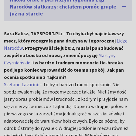
Narodów siatkarzy: chciałem pomóc grupie
już na starcie
Sara Kalisz, TVPSPORT.PL: – To chyba był najciekawszy
mecz, który rozegrała pana drużyna w tegorocznej
Lidze
Narodów
. Przegrywaliście już 0:2, musiał pan zbudować
zespół na boisku od nowa, zmienić pozycję
Martyny
Czyrniańskiej
i w bardzo trudnym momencie tie-breaka
pod jego koniec wprowadzić do teamu spokój. Jak pan
ocenia spotkanie z Tajkami?
Stefano Lavarini:
– To było bardzo trudne spotkanie. Nie
spodziewałem się, że możemy zacząć tak źle. Mieliśmy dość
jasny obraz problemów i trudności, z którymi przyjdzie nam
się zmierzyć w meczu z Tajlandią. Dopiero w drugiej połowie
pierwszego seta zaczęliśmy jednak grać naszą siatkówkę i
adaptować się do warunków boiskowych. Było za późno, by
odrobić stratę do rywalek. W drugiej odsłonie meczu również
nie było łatwo. Szliśmy punkt za punkt. W końcówce nie