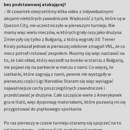
bez podstawowej atakującej?
– W czwartek obejrzeliśmy kilka video z indywidualnymi
akcjami niektórych zawodniczek. Większość z tych, które są w
Quezon City, nie uczestniczyło w pierwszym turnieju. Nie
mamy więc wielu meczów, w których grały razy jako drużyna.
Zmierzyły się tylko z Bułgarią, z którą wygrały 3:0. Trener
Kiraly pokazał jednak w pierwszej odsłonie zmagań VNL, że co
mecz potrafi rotować zespołem. Musimy się więc nastawić na
to, że taki skład, który wyszedł na boisko w starciu z Bułgarią,
nie pojawi się na parkiecie w meczu z nami. Co więcej, te
siatkarki, które zagrają z nami, pewnie nie wystąpiły w
pierwszej części Ligi Narodów. Staram się więc wyciągać
najważniejsze cechy poszczególnych zawodniczek i
przedstawiać je drużynie. Całe szczęście wiele z Amerykanek
gra w Italii, więc dysponuję materiałami, które pozwolą mi się
przygotować do piątkowego spotkania.
Po raz pierwszy w czasie turnieju staramy się spojrzeć na to
od innej strony – zobaczyć jak zaatakować system