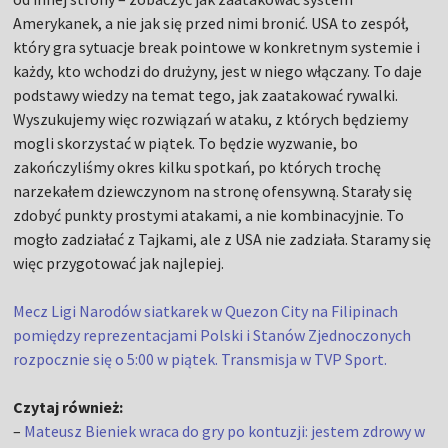
Amerykanek, a nie jak się przed nimi bronić. USA to zespół,
który gra sytuacje break pointowe w konkretnym systemie i
każdy, kto wchodzi do drużyny, jest w niego włączany. To daje
podstawy wiedzy na temat tego, jak zaatakować rywalki.
Wyszukujemy więc rozwiązań w ataku, z których będziemy
mogli skorzystać w piątek. To będzie wyzwanie, bo
zakończyliśmy okres kilku spotkań, po których trochę
narzekałem dziewczynom na stronę ofensywną. Starały się
zdobyć punkty prostymi atakami, a nie kombinacyjnie. To
mogło zadziałać z Tajkami, ale z USA nie zadziała. Staramy się
więc przygotować jak najlepiej.
Mecz Ligi Narodów siatkarek w Quezon City na Filipinach
pomiędzy reprezentacjami Polski i Stanów Zjednoczonych
rozpocznie się o 5:00 w piątek. Transmisja w TVP Sport.
Czytaj również:
–
Mateusz Bieniek wraca do gry po kontuzji: jestem zdrowy w