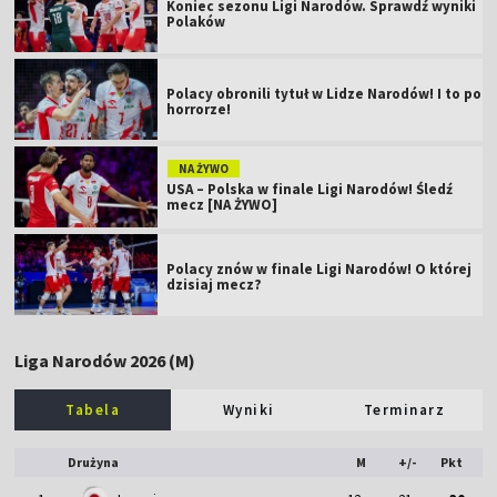
Koniec sezonu Ligi Narodów. Sprawdź wyniki
Polaków
Polacy obronili tytuł w Lidze Narodów! I to po
horrorze!
NA ŻYWO
USA – Polska w finale Ligi Narodów! Śledź
mecz [NA ŻYWO]
Polacy znów w finale Ligi Narodów! O której
dzisiaj mecz?
Liga Narodów 2026 (M)
Tabela
Wyniki
Terminarz
Drużyna
M
+/-
Pkt