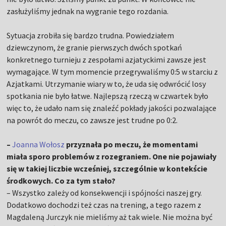
zasłużyliśmy jednak na wygranie tego rozdania.
Sytuacja zrobiła się bardzo trudna. Powiedziałem
dziewczynom, że granie pierwszych dwóch spotkań
konkretnego turnieju z zespołami azjatyckimi zawsze jest
wymagające. W tym momencie przegrywaliśmy 0:5 w starciu z
Azjatkami. Utrzymanie wiary w to, że uda się odwrócić losy
spotkania nie było łatwe. Najlepszą rzeczą w czwartek było
więc to, że udało nam się znaleźć pokłady jakości pozwalające
na powrót do meczu, co zawsze jest trudne po 0:2.
–
Joanna Wołosz
przyznała po meczu, że momentami
miała sporo problemów z rozegraniem. One nie pojawiały
się w takiej liczbie wcześniej, szczególnie w kontekście
środkowych. Co za tym stało?
– Wszystko zależy od konsekwencji i spójności naszej gry.
Dodatkowo dochodzi też czas na trening, a tego razem z
Magdaleną Jurczyk nie mieliśmy aż tak wiele. Nie można być