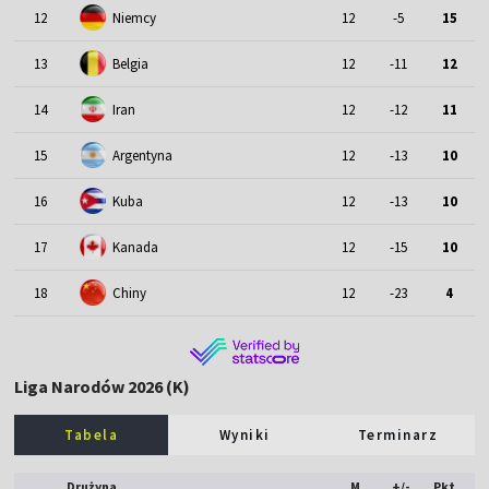
12
Niemcy
12
-5
15
13
Belgia
12
-11
12
14
Iran
12
-12
11
15
Argentyna
12
-13
10
16
Kuba
12
-13
10
17
Kanada
12
-15
10
18
Chiny
12
-23
4
Liga Narodów 2026 (K)
Tabela
Wyniki
Terminarz
Drużyna
M
+/-
Pkt