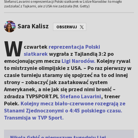
Stefano Lavarini o reprezentacji Polski siatkarek w Lidze Narodów: to mogło
zadziałać z Tajkami, ale z USA nie zadziała (fot. Getty)
Sara Kalisz
OBSERWUJ
W
czwartek
reprezentacja Polski
siatkarek
wygrała z Tajlandią 3:2 po
emocjonującym meczu
Ligi Narodów.
Kolejny rywal
to mistrzynie olimpijskie z USA. – Po raz pierwszy w
czasie turnieju staramy się spojrzeć na to od innej
strony – zobaczyć jak zaatakować system
Amerykanek, a nie jak się przed nimi bronić –
zdradza TVPSPORT.PL
Stefano Lavarini
, trener
Polek.
Kolejny mecz biało-czerwone rozegrają ze
Stanami Zjednoczonymi o 4:45 polskiego czasu.
Transmisja w TVP Sport.
Nikola Grbić o pierwszym tygodniu Ligi