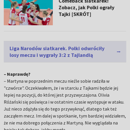
Comeback siatkarek!
Zobacz, jak Polki ograły
Tajki [SKRÓT]
Liga Narodów siatkarek. Polki odwróciły
losy meczu i wygrały 3:2 z Tajlandią
– Naprawdę?
– Martyna w poprzednim meczu nieźle sobie radziła w
"czwórce". Oczekiwałem, że i w starciu z Tajkami będzie jej
lepiej na pozycji, do której jest przyzwyczajona. Olivia
Różański się poświęca i w ostatnim czasie występuje w ataku.
Już nieco zdążyła się do tego przywyknąć, dlatego tak też
zacząłem mecz. Im dalej w spotkanie, tym bardziej widziałem,
że nie ma dobrego połączenia z Martyną. Nie wyglądała na
boisku tak dobrze, jakby mogła.