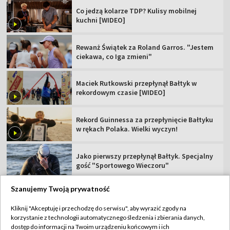
Co jedzą kolarze TDP? Kulisy mobilnej
kuchni [WIDEO]
Rewanż Świątek za Roland Garros. "Jestem
ciekawa, co Iga zmieni"
Maciek Rutkowski przepłynął Bałtyk w
rekordowym czasie [WIDEO]
Rekord Guinnessa za przepłynięcie Bałtyku
w rękach Polaka. Wielki wyczyn!
Jako pierwszy przepłynął Bałtyk. Specjalny
gość "Sportowego Wieczoru"
Szanujemy Twoją prywatność
Kliknij "Akceptuję i przechodzę do serwisu", aby wyrazić zgody na
korzystanie z technologii automatycznego śledzenia i zbierania danych,
TVP
dostęp do informacji na Twoim urządzeniu końcowym i ich