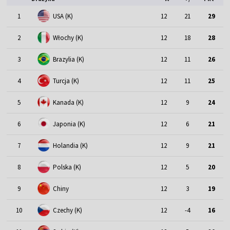
1
USA (K)
12
21
29
2
Włochy (K)
12
18
28
3
Brazylia (K)
12
11
26
4
Turcja (K)
12
11
25
5
Kanada (K)
12
9
24
6
Japonia (K)
12
6
21
7
Holandia (K)
12
9
21
8
Polska (K)
12
5
20
9
Chiny
12
3
19
10
Czechy (K)
12
-4
16