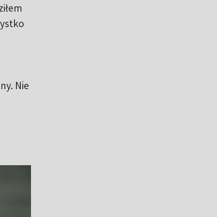
ziłem
zystko
ny. Nie