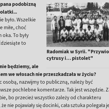
z pana podobizną
latki...
ie było. Wszelkie
e miłe, choć
 oka. To były
ćdziesiąte to
Radomiak w Syrii. "Przywi
cytrusy i… pistolet"
nie będziemy, ale
elem we włosach nie przeszkadzała w życiu?
c osobą, nazwijmy to publiczną, należy być
wsze pochlebne komentarze. Tak jest wszędzie. Z
ebie, bo przecież wszystko zależy od charakteru
 nie pojawiały się docinki, cała sztuka polegała 