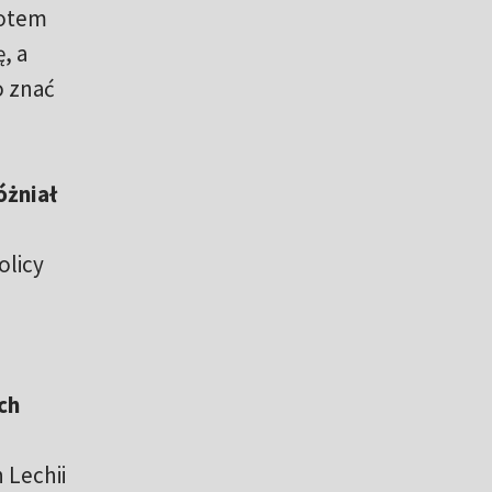
potem
, a
o znać
óżniał
olicy
ch
 Lechii