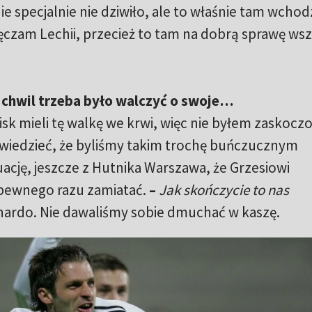
 specjalnie nie dziwiło, ale to właśnie tam wchod
zięczam Lechii, przecież to tam na dobrą sprawę ws
chwil trzeba było walczyć o swoje…
sk mieli tę walkę we krwi, więc nie byłem zaskoczo
wiedzieć, że byliśmy takim trochę buńczucznym
cję, jeszcze z Hutnika Warszawa, że Grzesiowi
pewnego razu zamiatać.
–
Jak skończycie to nas
hardo. Nie dawaliśmy sobie dmuchać w kaszę.