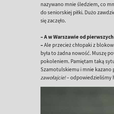
nazywano mnie śledziem, co mnie
do seniorskiej piłki. Dużo zawd
się zaczęło.
–
A w Warszawie od pierwszych 
–
Ale przecież chłopaki z blokowi
była to żadna nowość. Muszę po
pokoleniem. Pamiętam taką sytua
Szamotulskiemu i mnie kazano 
zawołajcie!
– odpowiedzieliśmy 