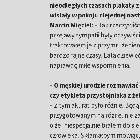
nieodległych czasach plakaty 
wisiały w pokoju niejednej nasto
Marcin Mięciel:
–
Tak rzeczywiśc
przejawy sympatii były oczywiści
traktowałem je z przymrużeniem
bardzo fajne czasy. Lata dziewię
naprawdę miłe wspomnienia.
–
O męskiej urodzie rozmawiać 
czy etykieta przystojniaka z ż
–
Z tym akurat było różnie. Będą
przygotowanym na różne, nie za
o żel niespecjalnie brałem do si
człowieka. Skłamałbym mówiąc, że