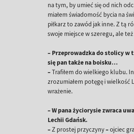
na tym, by umieć się od nich od
miałem świadomość bycia na świ
piłkarz to zawód jak inne. Z tą r
swoje miejsce w szeregu, ale te
–
Przeprowadzka do stolicy w 
się pan także na boisku…
–
Trafiłem do wielkiego klubu. I
zrozumiałem potęgę i wielkość Le
wrażenie.
–
W pana życiorysie zwraca uwag
Lechii Gdańsk.
–
Z prostej przyczyny
–
ojciec gr