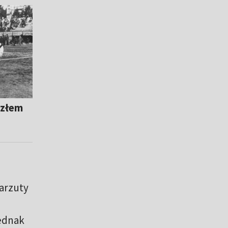
ozłem
arzuty
jednak