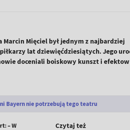
 Marcin Mięciel był jednym z najbardziej
iłkarzy lat dziewięćdziesiątych. Jego ur
nowie doceniali boiskowy kunszt i efekto
ani Bayern nie potrzebują tego teatru
Czytaj też
rt:
–
W