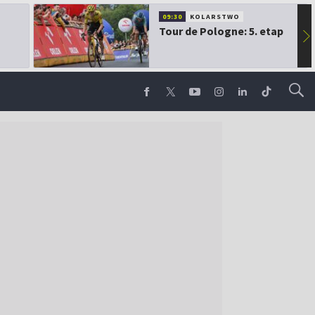
09:30
KOLARSTWO
Tour de Pologne: 5. etap
▶