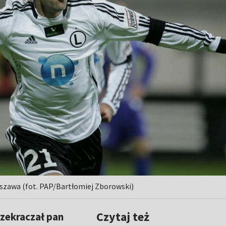
rszawa (fot. PAP/Bartłomiej Zborowski)
Czytaj też
rzekraczał pan