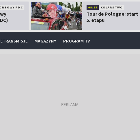
ORTOWY RDC
08:55
KOLARSTWO
owy
Tour de Pologne: start
RDC)
5. etapu
ETRANSMISJE
MAGAZYNY
PROGRAM TV