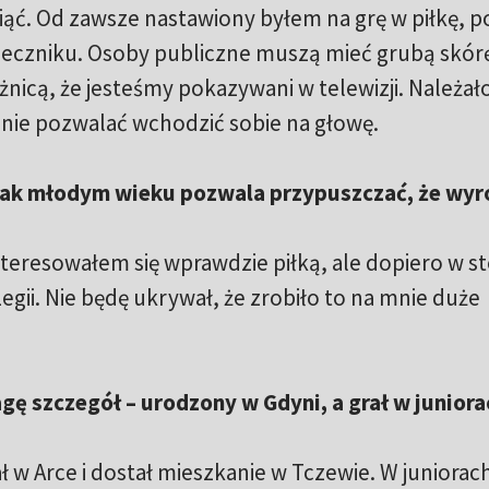
ciąć. Od zawsze nastawiony byłem na grę w piłkę, 
eczniku. Osoby publiczne muszą mieć grubą skórę
óżnicą, że jesteśmy pokazywani w telewizji. Należał
ż nie pozwalać wchodzić sobie na głowę.
tak młodym wieku pozwala przypuszczać, że wyr
nteresowałem się wprawdzie piłką, ale dopiero w st
gii. Nie będę ukrywał, że zrobiło to na mnie duże
ę szczegół – urodzony w Gdyni, a grał w juniora
ał w Arce i dostał mieszkanie w Tczewie. W juniorach