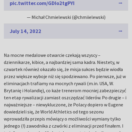
pic.twitter.com/GDIo2tgPYI
— Michał Chmielewski (@chmiielewski)
July 14, 2022
Na mocne medalowe otwarcie czekają wszyscy –
dziennikarze, kibice, a najbardziej sama kadra. Niestety, w
czwartek również okazało się, że misja sukces będzie wiodła
przez większe wyboje niż się spodziewano. Po pierwsze, już w
eliminacjach trafiamy na mocnych rywali (m.in. USA, W.
Brytanię i Holandię), co każe trenerom mocniej zabezpieczyć
ten etap rywalizacji zamiast oszczędzać liderów. Po drugie – i
najważniejsze – niewykluczone, że Polacy dopiero w Eugene
dowiedzieli się, że World Athletics od tego sezonu
wprowadziła przepis mówiący o możliwości wymiany tylko
jednego (!) zawodnika z czwórki z eliminacji przed finałem. I