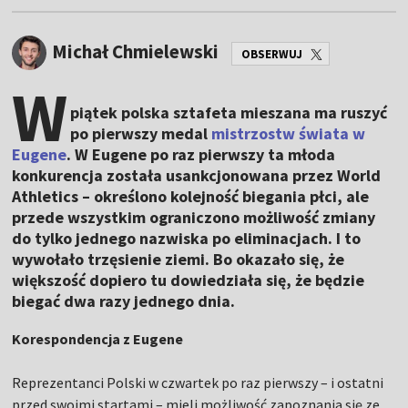
Michał Chmielewski
OBSERWUJ
W
piątek polska sztafeta mieszana ma ruszyć
po pierwszy medal
mistrzostw świata w
Eugene
. W Eugene po raz pierwszy ta młoda
konkurencja została usankcjonowana przez World
Athletics – określono kolejność biegania płci, ale
przede wszystkim ograniczono możliwość zmiany
do tylko jednego nazwiska po eliminacjach. I to
wywołało trzęsienie ziemi. Bo okazało się, że
większość dopiero tu dowiedziała się, że będzie
biegać dwa razy jednego dnia.
Korespondencja z Eugene
Reprezentanci Polski w czwartek po raz pierwszy – i ostatni
przed swoimi startami – mieli możliwość zapoznania się ze