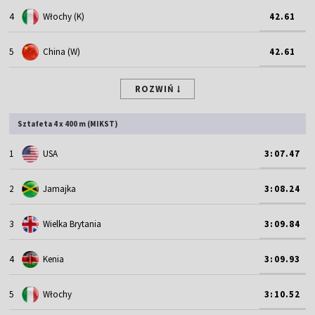
4
Włochy (K)
42.61
5
China (W)
42.61
ROZWIŃ
Sztafeta 4 x 400 m (MIKST)
1
USA
3:07.47
2
Jamajka
3:08.24
3
Wielka Brytania
3:09.84
4
Kenia
3:09.93
5
Włochy
3:10.52