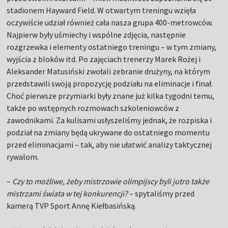
stadionem Hayward Field. W otwartym treningu wzięła
oczywiście udział również cała nasza grupa 400-metrowców.
Najpierw były uśmiechy i wspólne zdjęcia, następnie
rozgrzewka i elementy ostatniego treningu – w tym zmiany,
wyjścia z bloków itd. Po zajęciach trenerzy Marek Rożej i
Aleksander Matusiński zwołali zebranie drużyny, na którym
przedstawili swoją propozycję podziału na eliminacje i finał.
Choć pierwsze przymiarki były znane już kilka tygodni temu,
także po wstępnych rozmowach szkoleniowców z
zawodnikami. Za kulisami usłyszeliśmy jednak, że rozpiska i
podział na zmiany będą ukrywane do ostatniego momentu
przed eliminacjami – tak, aby nie ułatwić analizy taktycznej
rywalom.
–
Czy to możliwe, żeby mistrzowie olimpijscy byli jutro także
mistrzami świata w tej konkurencji?
– spytaliśmy przed
kamerą TVP Sport Annę Kiełbasińską.