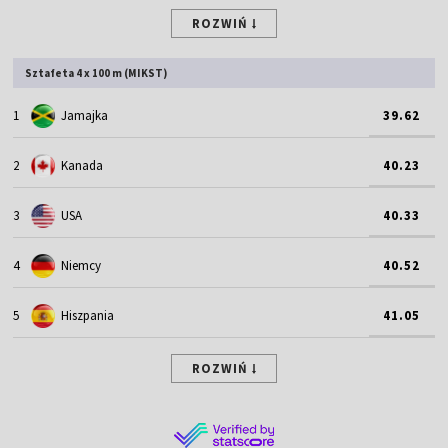
ROZWIŃ
Sztafeta 4 x 100 m (MIKST)
1
Jamajka
39.62
2
Kanada
40.23
3
USA
40.33
4
Niemcy
40.52
5
Hiszpania
41.05
ROZWIŃ