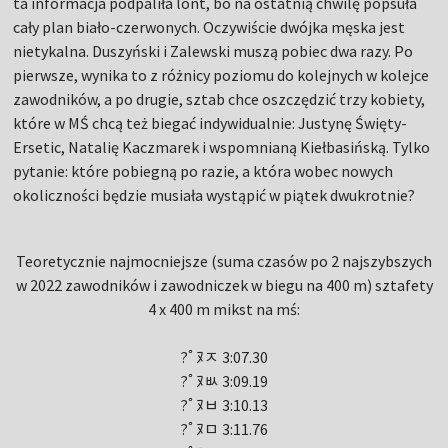
ta informacja podpaliła lont, bo na ostatnią chwilę popsuła
cały plan biało-czerwonych. Oczywiście dwójka męska jest
nietykalna. Duszyński i Zalewski muszą pobiec dwa razy. Po
pierwsze, wynika to z różnicy poziomu do kolejnych w kolejce
zawodników, a po drugie, sztab chce oszczędzić trzy kobiety,
które w MŚ chcą też biegać indywidualnie: Justynę Święty-
Ersetic, Natalię Kaczmarek i wspomnianą Kiełbasińską. Tylko
pytanie: które pobiegną po razie, a która wobec nowych
okoliczności będzie musiała wystąpić w piątek dwukrotnie?
Teoretycznie najmocniejsze (suma czasów po 2 najszybszych
w 2022 zawodników i zawodniczek w biegu na 400 m) sztafety
4 x 400 m mikst na mś:
?ﾟﾇﾸ 3:07.30
?ﾟﾇﾴ 3:09.19
?ﾟﾇﾲ 3:10.13
?ﾟﾇﾱ 3:11.76