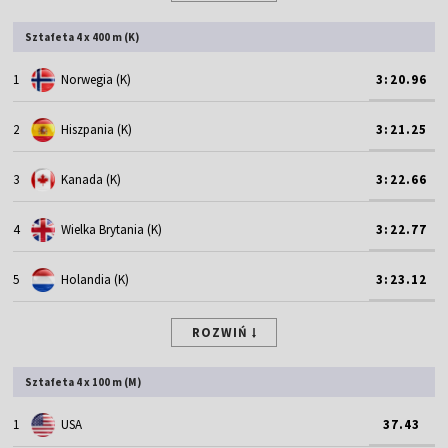
Sztafeta 4 x 400 m (K)
1
Norwegia (K)
3:20.96
2
Hiszpania (K)
3:21.25
3
Kanada (K)
3:22.66
4
Wielka Brytania (K)
3:22.77
5
Holandia (K)
3:23.12
ROZWIŃ
Sztafeta 4 x 100 m (M)
1
USA
37.43