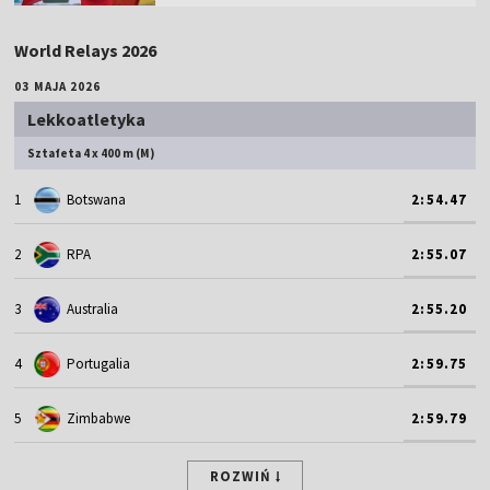
World Relays 2026
03 MAJA 2026
Lekkoatletyka
Sztafeta 4 x 400 m (M)
1
Botswana
2:54.47
2
RPA
2:55.07
3
Australia
2:55.20
4
Portugalia
2:59.75
5
Zimbabwe
2:59.79
ROZWIŃ