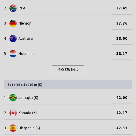
2
RPA
37.49
3
Niemcy
37.76
4
Australia
38.00
5
Holandia
38.17
ROZWIŃ
Sztafeta 4 x 100 m (K)
1
Jamajka (K)
42.00
2
Kanada (K)
42.17
3
Hiszpania (K)
42.31