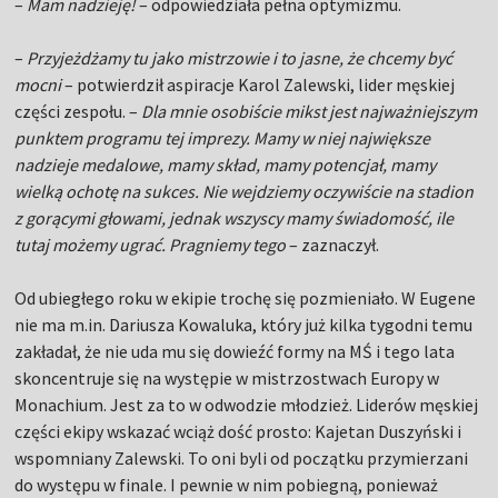
–
Mam nadzieję!
– odpowiedziała pełna optymizmu.
–
Przyjeżdżamy tu jako mistrzowie i to jasne, że chcemy być
mocni
– potwierdził aspiracje Karol Zalewski, lider męskiej
części zespołu. –
Dla mnie osobiście mikst jest najważniejszym
punktem programu tej imprezy. Mamy w niej największe
nadzieje medalowe, mamy skład, mamy potencjał, mamy
wielką ochotę na sukces. Nie wejdziemy oczywiście na stadion
z gorącymi głowami, jednak wszyscy mamy świadomość, ile
tutaj możemy ugrać. Pragniemy tego
– zaznaczył.
Od ubiegłego roku w ekipie trochę się pozmieniało. W Eugene
nie ma m.in. Dariusza Kowaluka, który już kilka tygodni temu
zakładał, że nie uda mu się dowieźć formy na MŚ i tego lata
skoncentruje się na występie w mistrzostwach Europy w
Monachium. Jest za to w odwodzie młodzież. Liderów męskiej
części ekipy wskazać wciąż dość prosto: Kajetan Duszyński i
wspomniany Zalewski. To oni byli od początku przymierzani
do występu w finale. I pewnie w nim pobiegną, ponieważ