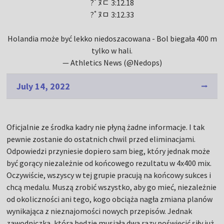
?ﾟﾇﾧ 3:12.18
?ﾟﾇﾱ 3:12.33
Holandia może być lekko niedoszacowana - Bol biegała 400 m
tylko w hali.
— Athletics News (@Nedops)
July 14, 2022
Oficjalnie ze środka kadry nie płyną żadne informacje. I tak
pewnie zostanie do ostatnich chwil przed eliminacjami.
Odpowiedzi przyniesie dopiero sam bieg, który jednak może
być gorący niezależnie od końcowego rezultatu w 4x400 mix.
Oczywiście, wszyscy w tej grupie pracują na końcowy sukces i
chcą medalu. Muszą zrobić wszystko, aby go mieć, niezależnie
od okoliczności ani tego, kogo obciąża nagła zmiana planów
wynikająca z nieznajomości nowych przepisów. Jednak
zawodniczka, która będzie musiała dwa razy poświęcić siły już