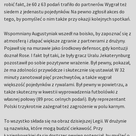
robić fakt, że 60 z 63 podań trafiło do partnerów. Wygrał też
siedem z jedenastu pojedynków. Na pewno zgłosił akces do
tego, by pomyśleć o nim także przy okazji kolejnych spotkań.
Wspomniany Augustyniak wszedł na boisko, by zapoznać się z
atmosferą i złapać większe zgranie z partnerami z drużyny.
Pojawił się na murawie jako środkowy defensor, gdy kontuzji
doznał Rose. I fakt był taki, że były gracz Uralu Jekaterynburg
pozostawił po sobie pozytywne wrażenie. Był pewny, pokazał,
że ma zdolności przywódcze i skutecznie się ustawiał. W 32
minuty zanotował pięć przechwytów, a także wygrał
większość pojedynków z rywalami. Był pewny w powietrzu, a
także skuteczny w kwestii wyprowadzenia futbolówki z
własnej połowy (89 proc. celnych podań). Były reprezentant
Polski trzykrotnie zażegnał też zagrożenie w polu karnym.
To wszystko składa się na obraz dzisiejszej Legii. W drużynie
są nazwiska, które mogą budzić ciekawość. Przy
Łazienkowskiej da się dostrzec pewien potencjał, by myśleć o