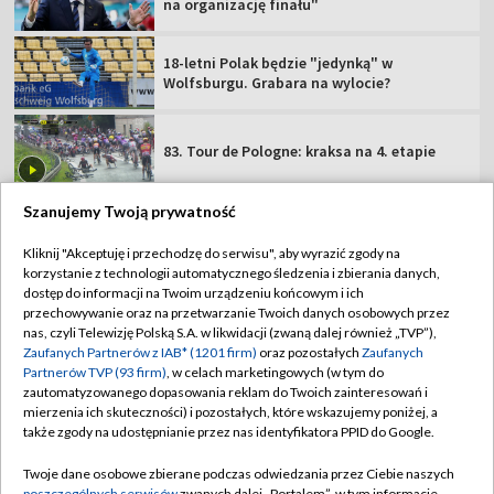
na organizację finału"
18-letni Polak będzie "jedynką" w
Wolfsburgu. Grabara na wylocie?
83. Tour de Pologne: kraksa na 4. etapie
Szanujemy Twoją prywatność
Kliknij "Akceptuję i przechodzę do serwisu", aby wyrazić zgody na
korzystanie z technologii automatycznego śledzenia i zbierania danych,
TVP
dostęp do informacji na Twoim urządzeniu końcowym i ich
Abonament TVP
Regulamin TVP
przechowywanie oraz na przetwarzanie Twoich danych osobowych przez
nas, czyli Telewizję Polską S.A. w likwidacji (zwaną dalej również „TVP”),
Polityka prywatności
Sklep TVP
Zaufanych Partnerów z IAB* (1201 firm)
oraz pozostałych
Zaufanych
Partnerów TVP (93 firm)
, w celach marketingowych (w tym do
Biuro Reklamy
Moje zgody
zautomatyzowanego dopasowania reklam do Twoich zainteresowań i
mierzenia ich skuteczności) i pozostałych, które wskazujemy poniżej, a
Oferta Handlowa
Biuro reklamy
także zgody na udostępnianie przez nas identyfikatora PPID do Google.
Telegazeta ogłoszenia
Kontakt
Twoje dane osobowe zbierane podczas odwiedzania przez Ciebie naszych
Emisja w TVP
poszczególnych serwisów
zwanych dalej „Portalem”, w tym informacje