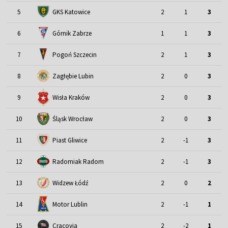
5
GKS Katowice
2
1
3
6
Górnik Zabrze
1
1
3
7
Pogoń Szczecin
2
1
3
8
Zagłębie Lubin
2
0
3
9
Wisła Kraków
2
0
3
Śląsk Wrocław
10
2
0
3
11
Piast Gliwice
2
-1
3
12
Radomiak Radom
2
-1
3
13
Widzew Łódź
2
0
2
Motor Lublin
14
2
-1
1
15
Cracovia
2
-2
1