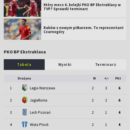
Który mecz 6. kolejki PKO BP Ekstraklasy w
TVP? Sprawdź terminarz
Raków z nowym piłkarzem. To reprezentant
Czarnogóry
PKO BP Ekstraklasa
Tabela
Wyniki
Terminarz
Drużyna
M
+/-
Pkt
1
Legia Warszawa
2
3
6
2
Jagiellonia
2
2
6
3
Lech Poznań
2
1
4
4
Wisła Płock
2
1
4