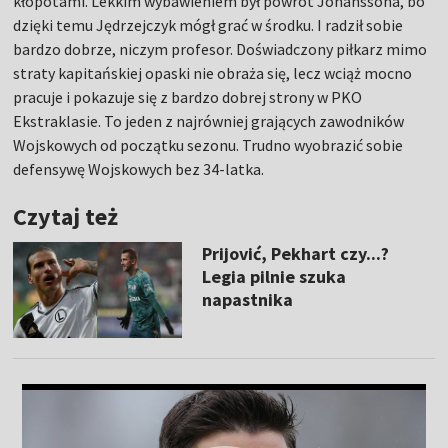
kłopotami. Lekkim wybawieniem był powrót Johanssona, bo
dzięki temu Jędrzejczyk mógł grać w środku. I radził sobie
bardzo dobrze, niczym profesor. Doświadczony piłkarz mimo
straty kapitańskiej opaski nie obraża się, lecz wciąż mocno
pracuje i pokazuje się z bardzo dobrej strony w PKO
Ekstraklasie. To jeden z najrówniej grających zawodników
Wojskowych od początku sezonu. Trudno wyobrazić sobie
defensywę Wojskowych bez 34-latka.
Czytaj też
Prijović, Pekhart czy...?
Legia pilnie szuka
napastnika