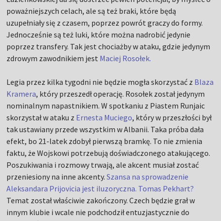
poważniejszych celach, ale są też braki, które będą
uzupełniały się z czasem, poprzez powrót graczy do formy.
Jednocześnie są też luki, które można nadrobić jedynie
poprzez transfery. Tak jest chociażby w ataku, gdzie jedynym
zdrowym zawodnikiem jest
Maciej Rosołek.
Legia przez kilka tygodni nie będzie mogła skorzystać z
Blaza
Kramera
, który przeszedł operację. Rosołek został jedynym
nominalnym napastnikiem. W spotkaniu z Piastem Runjaic
skorzystał w ataku z
Ernesta Muciego
, który w przeszłości był
tak ustawiany przede wszystkim w Albanii. Taka próba dała
efekt, bo 21-latek zdobył pierwszą bramkę. To nie zmienia
faktu, że Wojskowi potrzebują doświadczonego atakującego.
Poszukiwania i rozmowy trwają, ale akcent musiał zostać
przeniesiony na inne akcenty.
Szansa na sprowadzenie
Aleksandara Prijovicia jest iluzoryczna. Tomas Pekhart?
Temat został właściwie zakończony. Czech będzie grał w
innym klubie i wcale nie podchodził entuzjastycznie do