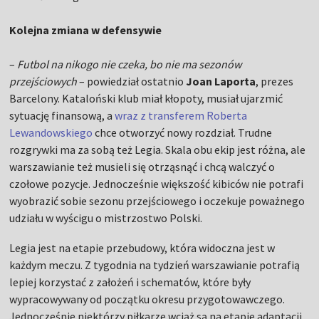
Kolejna zmiana w defensywie
–
Futbol na nikogo nie czeka, bo nie ma sezonów
przejściowych
– powiedział ostatnio
Joan Laporta
, prezes
Barcelony. Kataloński klub miał kłopoty, musiał ujarzmić
sytuację finansową, a
wraz z transferem Roberta
Lewandowskiego
chce otworzyć nowy rozdział. Trudne
rozgrywki ma za sobą też Legia. Skala obu ekip jest różna, ale
warszawianie też musieli się otrząsnąć i chcą walczyć o
czołowe pozycje. Jednocześnie większość kibiców nie potrafi
wyobrazić sobie sezonu przejściowego i oczekuje poważnego
udziału w wyścigu o mistrzostwo Polski.
Legia jest na etapie przebudowy, która widoczna jest w
każdym meczu. Z tygodnia na tydzień warszawianie potrafią
lepiej korzystać z założeń i schematów, które były
wypracowywany od początku okresu przygotowawczego.
Jednocześnie niektórzy piłkarze wciąż są na etapie adaptacji