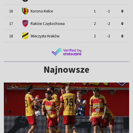
16
Korona Kielce
1
-1
0
17
Raków Częstochowa
2
-2
0
18
Wieczysta Kraków
2
-2
0
Najnowsze