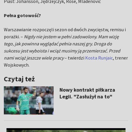
Piast: Johansson, Jędrzejczyk, Rose, Mladenović
Pełna gotowość?
Warszawianie rozpoczęli sezon od dwóch zwycięstw, remisu i
porażki. –
Nigdy nie jestem w pełni zadowolony. Mam wizję
tego, jak powinna wyglądać pełnia naszej gry. Droga do
sukcesu jest wyboista i wciąż musimy ją przemierzać. Przed
nami wciąż jeszcze wiele pracy
– twierdzi
Kosta Runjaic
, trener
Wojskowych.
Czytaj też
Nowy kontrakt piłkarza
Legii. "Zasłużył na to"