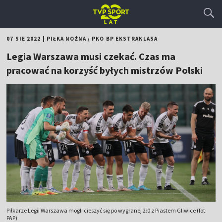
07 SIE 2022
|
PIŁKA NOŻNA
/
PKO BP EKSTRAKLASA
Legia Warszawa musi czekać. Czas ma
pracować na korzyść byłych mistrzów Polski
Piłkarze Legii Warszawa mogli cieszyć się po wygranej 2:0 z Piastem Gliwice (fot:
PAP)