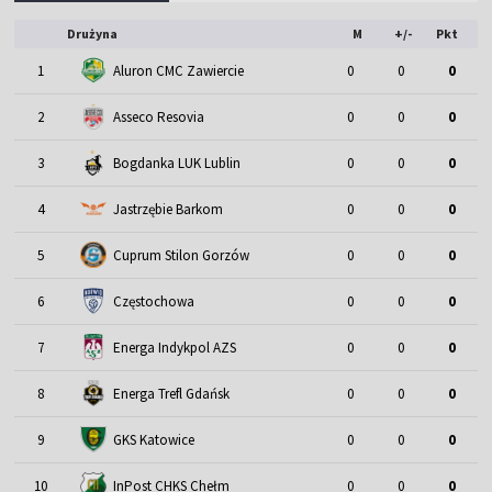
Drużyna
M
+/-
Pkt
1
Aluron CMC Zawiercie
0
0
0
2
Asseco Resovia
0
0
0
3
Bogdanka LUK Lublin
0
0
0
4
Jastrzębie Barkom
0
0
0
5
Cuprum Stilon Gorzów
0
0
0
6
Częstochowa
0
0
0
7
Energa Indykpol AZS
0
0
0
8
Energa Trefl Gdańsk
0
0
0
9
GKS Katowice
0
0
0
10
InPost CHKS Chełm
0
0
0