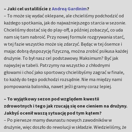
– Jaki cel ustaliliście z
Andreą Gardinim
?
– To może się wydać oklepane, ale chcieliśmy podchodzić od
każdego spotkania, jak do najważniejszego starcia w sezonie.
Chcieliśmy dostać się do play-off, a później zobaczyć, co uda
nam się tam nabroić. Przy nowej formule rozgrywania starć,
w tej fazie wszystko może się zdarzyć. Będąc w tej ósemce i
mając dobrą dyspozycję fizyczną, można zrobić psikusa każdej
drużynie. To był nasz cel podstawowy. Maksimum? Być jak
najwyżej w tabeli. Patrzymy na wszystko z chłodnymi
głowami i choć jako sportowcy chcielibyśmy zagrać w finale,
to każdy do tego podchodzi rozsądnie. Nie ma między nami
pompowania balonika, nawet jeśli gramy coraz lepiej.
– To wyjątkowy sezon pod względem kwestii
zdrowotnych i tego jak rzucają się one cieniem na drużyny.
Jakbyś ocenił waszą sytuację pod tym kątem?
– Po pierwsze mamy dwunastu nowych zawodników w
drużynie, więc doszło do rewolucji w składzie. Wiedzieliśmy, że