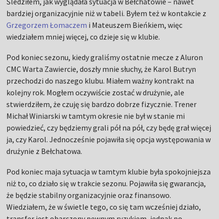
Śledziłem, jak wyglądała sytuacja w Bełchatowie – nawet
bardziej organizacyjnie niż w tabeli. Byłem też w kontakcie z
Grzegorzem Łomaczem
i Mateuszem Bieńkiem, więc
wiedziałem mniej więcej, co dzieje się w klubie.
Pod koniec sezonu, kiedy graliśmy ostatnie mecze z Aluron
CMC Warta Zawiercie, doszły mnie słuchy, że Karol Butryn
przechodzi do naszego klubu. Miałem ważny kontrakt na
kolejny rok. Mogłem oczywiście zostać w drużynie, ale
stwierdziłem, że czuję się bardzo dobrze fizycznie. Trener
Michał Winiarski w tamtym okresie nie był w stanie mi
powiedzieć, czy będziemy grali pół na pół, czy będę grał więcej
ja, czy Karol. Jednocześnie pojawiła się opcja występowania w
drużynie z Bełchatowa.
Pod koniec maja sytuacja w tamtym klubie była spokojniejsza
niż to, co działo się w trakcie sezonu. Pojawiła się gwarancja,
że będzie stabilny organizacyjnie oraz finansowo.
Wiedziałem, że w świetle tego, co się tam wcześniej działo,
transfer jest obarczony pewnym ryzykiem, jednak po