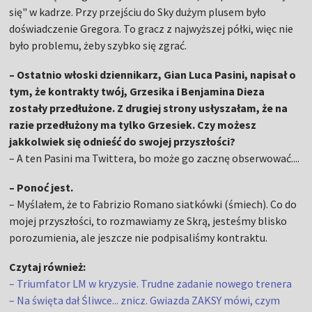
się" w kadrze. Przy przejściu do Sky dużym plusem było
doświadczenie Gregora. To gracz z najwyższej półki, więc nie
było problemu, żeby szybko się zgrać.
– Ostatnio włoski dziennikarz, Gian Luca Pasini, napisał o
tym, że kontrakty twój, Grzesika i Benjamina Dieza
zostały przedłużone. Z drugiej strony usłyszałam, że na
razie przedłużony ma tylko Grzesiek. Czy możesz
jakkolwiek się odnieść do swojej przyszłości?
– A ten Pasini ma Twittera, bo może go zacznę obserwować....
– Ponoć jest.
– Myślałem, że to Fabrizio Romano siatkówki (śmiech). Co do
mojej przyszłości, to rozmawiamy ze Skrą, jesteśmy blisko
porozumienia, ale jeszcze nie podpisaliśmy kontraktu.
Czytaj również:
– Triumfator LM w kryzysie. Trudne zadanie nowego trenera
– Na święta dał Śliwce... znicz. Gwiazda ZAKSY mówi, czym