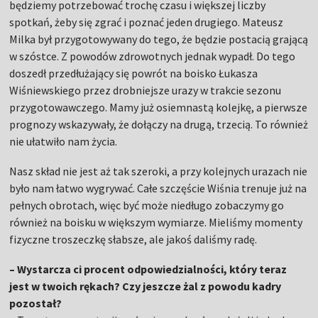
będziemy potrzebować trochę czasu i większej liczby
spotkań, żeby się zgrać i poznać jeden drugiego. Mateusz
Milka był przygotowywany do tego, że będzie postacią grającą
w szóstce. Z powodów zdrowotnych jednak wypadł. Do tego
doszedł przedłużający się powrót na boisko Łukasza
Wiśniewskiego przez drobniejsze urazy w trakcie sezonu
przygotowawczego. Mamy już osiemnastą kolejkę, a pierwsze
prognozy wskazywały, że dołączy na drugą, trzecią. To również
nie ułatwiło nam życia.
Nasz skład nie jest aż tak szeroki, a przy kolejnych urazach nie
było nam łatwo wygrywać. Całe szczęście Wiśnia trenuje już na
pełnych obrotach, więc być może niedługo zobaczymy go
również na boisku w większym wymiarze. Mieliśmy momenty
fizyczne troszeczkę słabsze, ale jakoś daliśmy radę.
– Wystarcza ci procent odpowiedzialności, który teraz
jest w twoich rękach? Czy jeszcze żal z powodu kadry
pozostał?