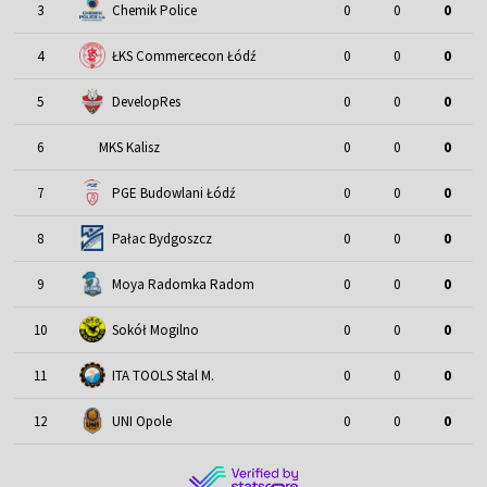
3
Chemik Police
0
0
0
4
ŁKS Commercecon Łódź
0
0
0
5
DevelopRes
0
0
0
6
MKS Kalisz
0
0
0
7
PGE Budowlani Łódź
0
0
0
8
Pałac Bydgoszcz
0
0
0
9
Moya Radomka Radom
0
0
0
10
Sokół Mogilno
0
0
0
11
ITA TOOLS Stal M.
0
0
0
12
UNI Opole
0
0
0