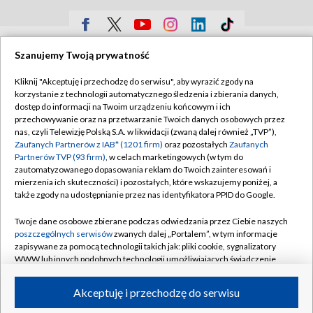
TVP
Szanujemy Twoją prywatność
Abonament TVP
Regulamin TVP
Kliknij "Akceptuję i przechodzę do serwisu", aby wyrazić zgody na
Polityka prywatności
Sklep TVP
korzystanie z technologii automatycznego śledzenia i zbierania danych,
dostęp do informacji na Twoim urządzeniu końcowym i ich
Biuro Reklamy
Moje zgody
przechowywanie oraz na przetwarzanie Twoich danych osobowych przez
nas, czyli Telewizję Polską S.A. w likwidacji (zwaną dalej również „TVP”),
Oferta Handlowa
Biuro reklamy
Zaufanych Partnerów z IAB* (1201 firm)
oraz pozostałych
Zaufanych
Partnerów TVP (93 firm)
, w celach marketingowych (w tym do
Telegazeta ogłoszenia
Kontakt
zautomatyzowanego dopasowania reklam do Twoich zainteresowań i
Emisja w TVP
mierzenia ich skuteczności) i pozostałych, które wskazujemy poniżej, a
także zgody na udostępnianie przez nas identyfikatora PPID do Google.
Kanały
Rada Programowa
Twoje dane osobowe zbierane podczas odwiedzania przez Ciebie naszych
Ogłoszenia przetargowe
poszczególnych serwisów
zwanych dalej „Portalem”, w tym informacje
©2026 Telewizja Polska Spółka Akcyjna w likwidacji
zapisywane za pomocą technologii takich jak: pliki cookie, sygnalizatory
Akademia Telewizyjna
WWW lub innych podobnych technologii umożliwiających świadczenie
Informacje o nadawcy
dopasowanych i bezpiecznych usług, personalizację treści oraz reklam,
udostępnianie funkcji mediów społecznościowych oraz analizowanie
Akceptuję i przechodzę do serwisu
Centrum informacji TVP
ruchu w Internecie.