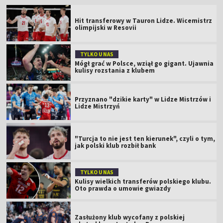
Hit transferowy w Tauron Lidze. Wicemistrz
olimpijski w Resovii
TYLKO U NAS
Mógł grać w Polsce, wziął go gigant. Ujawnia
kulisy rozstania z klubem
Przyznano "dzikie karty" w Lidze Mistrzów i
Lidze Mistrzyń
"Turcja to nie jest ten kierunek", czyli o tym,
jak polski klub rozbił bank
TYLKO U NAS
Kulisy wielkich transferów polskiego klubu.
Oto prawda o umowie gwiazdy
Zasłużony klub wycofany z polskiej