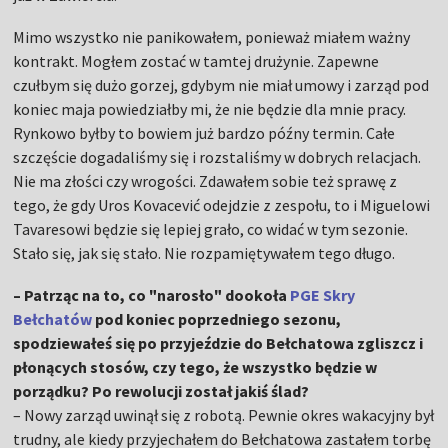
Mimo wszystko nie panikowałem, ponieważ miałem ważny
kontrakt. Mogłem zostać w tamtej drużynie. Zapewne
czułbym się dużo gorzej, gdybym nie miał umowy i zarząd pod
koniec maja powiedziałby mi, że nie będzie dla mnie pracy.
Rynkowo byłby to bowiem już bardzo późny termin. Całe
szczęście dogadaliśmy się i rozstaliśmy w dobrych relacjach.
Nie ma złości czy wrogości. Zdawałem sobie też sprawę z
tego, że gdy Uros Kovacević odejdzie z zespołu, to i Miguelowi
Tavaresowi będzie się lepiej grało, co widać w tym sezonie.
Stało się, jak się stało. Nie rozpamiętywałem tego długo.
– Patrząc na to, co "narosło" dookoła
PGE Skry
Bełchatów
pod koniec poprzedniego sezonu,
spodziewałeś się po przyjeździe do Bełchatowa zgliszcz i
płonących stosów, czy tego, że wszystko będzie w
porządku? Po rewolucji został jakiś ślad?
– Nowy zarząd uwinął się z robotą. Pewnie okres wakacyjny był
trudny, ale kiedy przyjechałem do Bełchatowa zastałem torbę