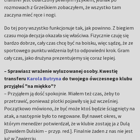
rozmowach z Grześkiem zobaczyłem, że wszystko tam
zaczyna mieć ręce i nogi.
Do tej pory wszystko funkcjonuje tak, jak powinno. Z biegiem
czasu moja decyzja okazała się właściwa. Fizycznie czuję się
bardzo dobrze, cały czas chcę być na boisku, więc sądzę, że ze
sportowego punktu widzenia był to odpowiedni krok. Gram
cały czas, jako drużyna prezentujemy się coraz lepiej.
– Sprawiasz wrażenie wyluzowanej osoby. Kwestię
transferu
Karola Butryna
do twojego ówczesnego klubu
przyjąłeś "na miękko"?
– Przyjąłem ją dość spokojnie. Miałem też czas, żeby to
przetrawić, ponieważ plotki pojawiły się już wcześniej.
Początkowo mówiono, że być może ktoś będzie ściągnięty na
atak, a następnie było to negowane. Był nawet okres, w
którym menedżer potwierdzał, że w klubie zostaję ja z Dulą
[Dawidem Dulskim – przyp. red.]. Finalnie żaden z nas nie jest
już w Zawierciu.