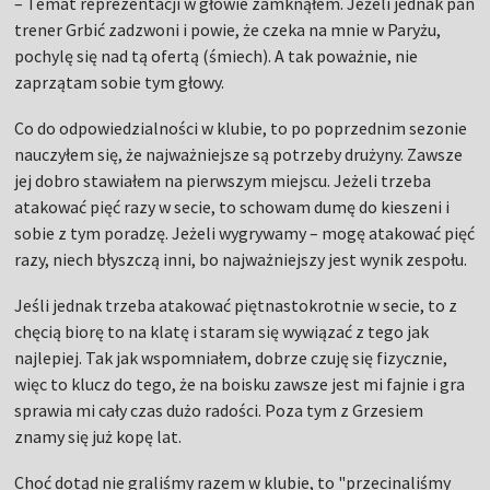
– Temat reprezentacji w głowie zamknąłem. Jeżeli jednak pan
trener Grbić zadzwoni i powie, że czeka na mnie w Paryżu,
pochylę się nad tą ofertą (śmiech). A tak poważnie, nie
zaprzątam sobie tym głowy.
Co do odpowiedzialności w klubie, to po poprzednim sezonie
nauczyłem się, że najważniejsze są potrzeby drużyny. Zawsze
jej dobro stawiałem na pierwszym miejscu. Jeżeli trzeba
atakować pięć razy w secie, to schowam dumę do kieszeni i
sobie z tym poradzę. Jeżeli wygrywamy – mogę atakować pięć
razy, niech błyszczą inni, bo najważniejszy jest wynik zespołu.
Jeśli jednak trzeba atakować piętnastokrotnie w secie, to z
chęcią biorę to na klatę i staram się wywiązać z tego jak
najlepiej. Tak jak wspomniałem, dobrze czuję się fizycznie,
więc to klucz do tego, że na boisku zawsze jest mi fajnie i gra
sprawia mi cały czas dużo radości. Poza tym z Grzesiem
znamy się już kopę lat.
Choć dotąd nie graliśmy razem w klubie, to "przecinaliśmy