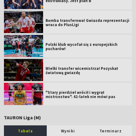
ekstraklasy. Jest plan B
Bomba transferowa! Gwiazda reprezentacji
wraca do PlusLigi
Polski klub wycofał się z europejskich
pucharów!
Wielki transfer wicemistrza! Pozyskał
światową gwiazdę
"Stary pierdziel wrócił i wygrał
mistrzostwo". 42-latek nie mówi pas
TAURON Liga (M)
Tabela
Wyniki
Terminarz