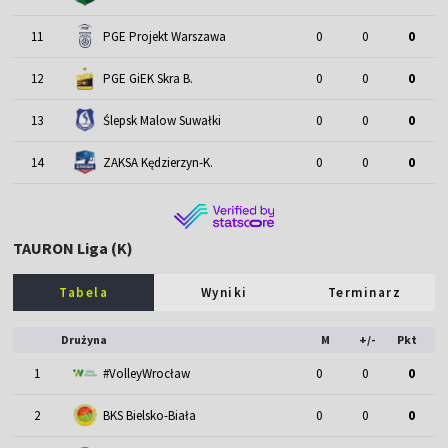
11
PGE Projekt Warszawa
0
0
0
12
PGE GiEK Skra B.
0
0
0
13
Ślepsk Malow Suwałki
0
0
0
14
ZAKSA Kędzierzyn-K.
0
0
0
TAURON Liga (K)
Tabela
Wyniki
Terminarz
Drużyna
M
+/-
Pkt
1
#VolleyWrocław
0
0
0
2
BKS Bielsko-Biała
0
0
0