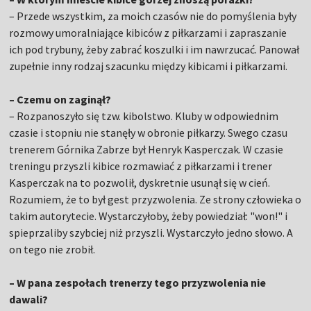
– Przede wszystkim, za moich czasów nie do pomyślenia były
rozmowy umoralniające kibiców z piłkarzami i zapraszanie
ich pod trybuny, żeby zabrać koszulki i im nawrzucać. Panował
zupełnie inny rodzaj szacunku między kibicami i piłkarzami.
– Czemu on zaginął?
– Rozpanoszyło się tzw. kibolstwo. Kluby w odpowiednim
czasie i stopniu nie stanęły w obronie piłkarzy. Swego czasu
trenerem Górnika Zabrze był Henryk Kasperczak. W czasie
treningu przyszli kibice rozmawiać z piłkarzami i trener
Kasperczak na to pozwolił, dyskretnie usunął się w cień.
Rozumiem, że to był gest przyzwolenia. Ze strony człowieka o
takim autorytecie. Wystarczyłoby, żeby powiedział: "won!" i
spieprzaliby szybciej niż przyszli. Wystarczyło jedno słowo. A
on tego nie zrobił.
– W pana zespołach trenerzy tego przyzwolenia nie
dawali?