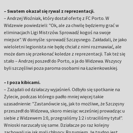
– Swatem okazał się rywal z reprezentacji.
– Andrzej Woźniak, który dostał ofertę z FC Porto. W
Widzewie powiedzieli: "Ok, ale za chwilę będziemy grać w
eliminacjach Ligi Mistrzów. Sprowadź kogoś na swoje
miejsce". W domyśle: sprowadź Szczęsnego. Zakładali, że jako
wieloletni legionista nie będę chciał z nimi rozmawiać, ale
może dam się przekonać koledze z reprezentacji. Tak też się
stało – Andrzej poszedł do Porto, a ja do Widzewa. Wszyscy
byli szczęśliwi poza paroma osobami na Łazienkowskiej.
– I poza kibicami.
– Zażądali od działaczy wyjaśnień. Odbyło się spotkanie na
Żylecie, podczas którego padło mniej więcej takie
uzasadnienie: "Zastanówcie się, jak to możliwe, że Szczęsny
przeszedł do Widzewa, skoro miesiąc wcześniej prowadząc u
siebie z Widzewem 1:0, przegraliśmy 1:2 i straciliśmy tytuł".
Wnioski narzucały się same. Działacze po raz kolejny
zachowali się jak mali chłopcy. Rozumiem, że trudno jest