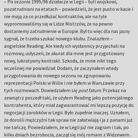
– Po sezonie 1995/96 działacze w Legii – byli wojskowi,
pozatrudniani na etatach – powiedzieli, że jest pusto w kasie i
nie mają za co przedłużać kontraktów, ale na tyle
wypromowaliśmy się w Lidze Mistrzów, że na pewno
dostaniemy zatrudnienie w Europie. Był to więc dla nas jasny
sygnał, że trzeba szukać nowego klubu. Znalazłem –
angielskie Reading. Ale kiedy ich wysłannicy przyjechali na
rozmowy, usłyszeli, że akurat dla mnie jest przygotowany
nowy, lukratywny kontrakt. Szkoda, że mnie nikt tego
wcześniej nie powiedział. Dodam, że zaczynałem wtedy
przygotowania do nowego sezonu na zgrupowaniu
reprezentacji Polski w Wiśle i nie byłem w Warszawie przy
tych rozmowach. Dowiedziałem się
post fatum
. Przekaz na
zewnątrz poszedł taki, że użyłem Reading jako potencjalnego
kontrahenta, który miał zagwarantować mi lepszą pozycję do
negocjacji zarobków w Legii. Było zupełnie inaczej. Uznałem,
że dorośli mężczyźni tak spraw nie załatwiają i ja z panami już
nie tańczę. Powiedziałem, że w Legii już nie zagram i tak, po
kilku dniach bezrobocia, zaczął się mój romans z Widzewem.