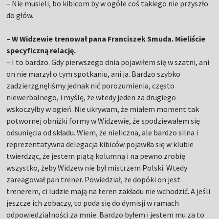
– Nie musieli, bo kibicom by w ogóle coś takiego nie przyszło
do głów.
– W Widzewie trenował pana Franciszek Smuda. Mieliście
specyficzną relację.
– I to bardzo. Gdy pierwszego dnia pojawiłem się w szatni, ani
on nie marzył o tym spotkaniu, ani ja. Bardzo szybko
zadzierzgnęliśmy jednak nić porozumienia, często
niewerbalnego, i myślę, że wtedy jeden za drugiego
wskoczyłby w ogień. Nie ukrywam, że miałem moment tak
potwornej obniżki formy w Widzewie, że spodziewałem się
odsunięcia od składu. Wiem, że nieliczna, ale bardzo silna i
reprezentatywna delegacja kibiców pojawiła się w klubie
twierdząc, że jestem piątą kolumną i na pewno zrobię
wszystko, żeby Widzew nie był mistrzem Polski. Wtedy
zareagował pan trener. Powiedział, że dopóki on jest
trenerem, ci ludzie mają na teren zakładu nie wchodzić. A jeśli
jeszcze ich zobaczy, to poda się do dymisji w ramach
odpowiedzialności za mnie. Bardzo byłem i jestem mu za to