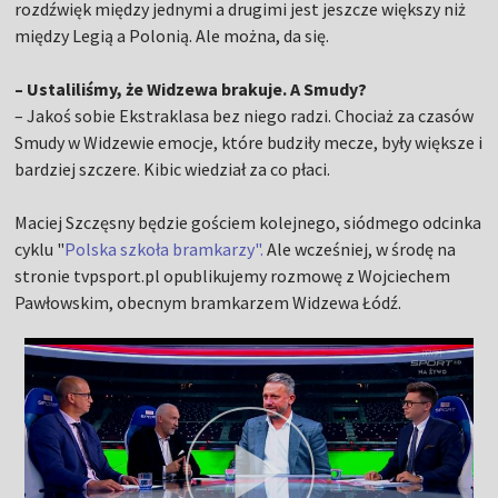
rozdźwięk między jednymi a drugimi jest jeszcze większy niż
między Legią a Polonią. Ale można, da się.
– Ustaliliśmy, że Widzewa brakuje. A Smudy?
– Jakoś sobie Ekstraklasa bez niego radzi. Chociaż za czasów
Smudy w Widzewie emocje, które budziły mecze, były większe i
bardziej szczere. Kibic wiedział za co płaci.
Maciej Szczęsny będzie gościem kolejnego, siódmego odcinka
cyklu "
Polska szkoła bramkarzy".
Ale wcześniej, w środę na
stronie tvpsport.pl opublikujemy rozmowę z Wojciechem
Pawłowskim, obecnym bramkarzem Widzewa Łódź.