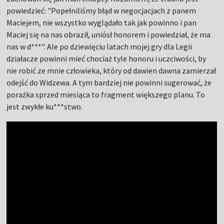
powiedzieć: "Popełniliśmy błąd w negocjacjach z panem
Maciejem, nie wszystko wyglądało tak jak powinno i pan
Maciej się na nas obraził, uniósł honorem i powiedział, że ma
nas w d***". Ale po dziewięciu latach mojej gry dla Legii
działacze powinni mieć chociaż tyle honoru i uczciwości, by
nie robić ze mnie człowieka, który od dawien dawna zamierzał
odejść do Widzewa. A tym bardziej nie powinni sugerować, że
porażka sprzed miesiąca to fragment większego planu. To
jest zwykłe ku***stwo.