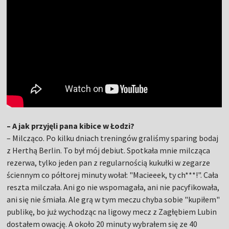
– A jak przyjęli pana kibice w Łodzi?
– Milcząco. Po kilku dniach treningów graliśmy sparing bodaj
z Herthą Berlin. To był mój debiut. Spotkała mnie milcząca
rezerwa, tylko jeden pan z regularnością kukułki w zegarze
ściennym co półtorej minuty wołał: "Macieeek, ty ch***!". Cała
reszta milczała. Ani go nie wspomagała, ani nie pacyfikowała,
ani się nie śmiała. Ale grą w tym meczu chyba sobie "kupiłem"
publikę, bo już wychodząc na ligowy mecz z Zagłębiem Lubin
dostałem owację. A około 20 minuty wybrałem się ze 40