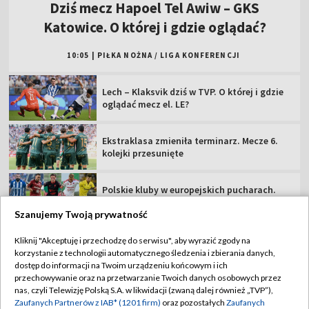
Dziś mecz Hapoel Tel Awiw – GKS
Katowice. O której i gdzie oglądać?
10:05
|
PIŁKA NOŻNA
/
LIGA KONFERENCJI
Lech – Klaksvik dziś w TVP. O której i gdzie
oglądać mecz el. LE?
Ekstraklasa zmieniła terminarz. Mecze 6.
kolejki przesunięte
Polskie kluby w europejskich pucharach.
Sprawdź terminarz!
Szanujemy Twoją prywatność
Naciś GieKSa, naciś! Europa na nowo na
Kliknij "Akceptuję i przechodzę do serwisu", aby wyrazić zgody na
Nowej Bukowej
korzystanie z technologii automatycznego śledzenia i zbierania danych,
dostęp do informacji na Twoim urządzeniu końcowym i ich
przechowywanie oraz na przetwarzanie Twoich danych osobowych przez
Raków – Hammarby. O której dzisiaj mecz
nas, czyli Telewizję Polską S.A. w likwidacji (zwaną dalej również „TVP”),
el. Ligi Konferencji?
Zaufanych Partnerów z IAB* (1201 firm)
oraz pozostałych
Zaufanych