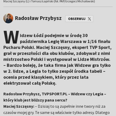
Maciej Szczęsny (L) i Tomasz Łapiński (fot. PAP/Grzegorz Michałowski)
Radosław Przybysz
OBSERWUJ
W
idzew Łódź podejmie w środę 30
października Legię Warszawa w 1/16 finału
Pucharu Polski. Maciej Szczęsny, ekspert TVP Sport,
grał w przeszłości dla obu klubów, zdobywał z nimi
mistrzostwo Polski i występował w Lidze Mistrzów.
– Bardzo boleję, że taka firma jak Widzew gra tylko
w 2. lidze, a Legia to tylko zespół środka tabeli –
ocenia przed klasykiem, który przez lata
elektryzował całą Polskę.
Radosław Przybysz, TVPSPORT.PL – Widzew czy Legia –
który klub jest bliższy pana sercu?
Maciej Szczęsny:
– Dzisiaj to są zupełnie inne twory niż za
czasów mojej gry. Te same są właściwie tylko adresy. Dlatego