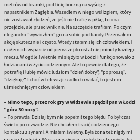
metrów od bramki, pod linię boczną na wyścig z
napastnikiem Zagłębia. Wszedłem w niego wślizgiem, który
nie zostawiał złudzeń, że jeśli nie trafię w piłkę, to ona
przejdzie, ale przeciwnik nie. Na szczęście trafiłem. Po czym
elegancko "wywiozłem" go na sobie pod bandy. Przerwałem
akcję skutecznie i czysto. Wtedy stałem się ich człowiekiem. I
czułem ich wsparcie od pierwszej do ostatniej minuty każdego
meczu. W ogóle świetnie mi się żyło w Łodzi i funkcjonowało z
łodzianami w życiu codziennym. Ale to pewnie dlatego, że
potrafię i lubię mówić ludziom "dzień dobry", "poproszę",
"dziękuję". I choć w telewizji rzadko to widać, to jestem
uśmiechniętym człowiekiem.
– Mimo tego, przez rok gry w Widzewie spędził pan w Łodzi
"góra 30 nocy".
– To prawda. Dzisiaj bym nie popełnił tego błędu. To był czas
świeżo po rozwodzie. Nie chciałem tracić codziennego
kontaktu z synami. A miałem świetny. Była żona też nigdy mi
go nie utrudniała. Wręcz przeciwnie, zrobiła bardzo wiele, by