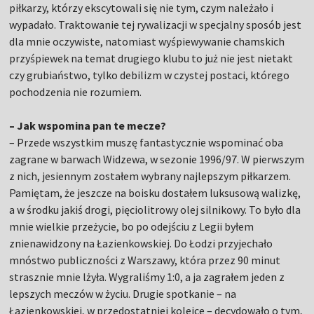
piłkarzy, którzy ekscytowali się nie tym, czym należało i
wypadało. Traktowanie tej rywalizacji w specjalny sposób jest
dla mnie oczywiste, natomiast wyśpiewywanie chamskich
przyśpiewek na temat drugiego klubu to już nie jest nietakt
czy grubiaństwo, tylko debilizm w czystej postaci, którego
pochodzenia nie rozumiem.
– Jak wspomina pan te mecze?
– Przede wszystkim muszę fantastycznie wspominać oba
zagrane w barwach Widzewa, w sezonie 1996/97. W pierwszym
z nich, jesiennym zostałem wybrany najlepszym piłkarzem.
Pamiętam, że jeszcze na boisku dostałem luksusową walizkę,
a w środku jakiś drogi, pięciolitrowy olej silnikowy. To było dla
mnie wielkie przeżycie, bo po odejściu z Legii byłem
znienawidzony na Łazienkowskiej. Do Łodzi przyjechało
mnóstwo publiczności z Warszawy, która przez 90 minut
strasznie mnie lżyła. Wygraliśmy 1:0, a ja zagrałem jeden z
lepszych meczów w życiu. Drugie spotkanie – na
Łazienkowskiej, w przedostatniej kolejce – decydowało o tym,