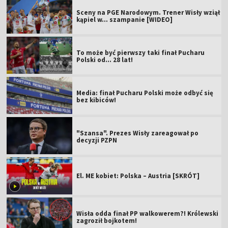
Sceny na PGE Narodowym. Trener Wisły wziął
kąpiel w... szampanie [WIDEO]
To może być pierwszy taki finał Pucharu
Polski od... 28 lat!
Media: finał Pucharu Polski może odbyć się
bez kibiców!
"Szansa". Prezes Wisły zareagował po
decyzji PZPN
El. ME kobiet: Polska – Austria [SKRÓT]
Wisła odda finał PP walkowerem?! Królewski
zagroził bojkotem!