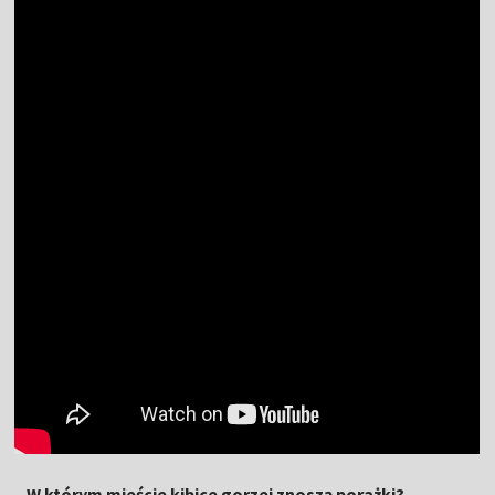
– W którym mieście kibice gorzej znoszą porażki?