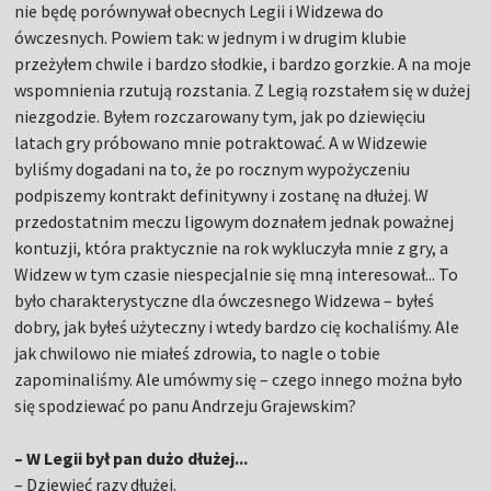
nie będę porównywał obecnych Legii i Widzewa do
ówczesnych. Powiem tak: w jednym i w drugim klubie
przeżyłem chwile i bardzo słodkie, i bardzo gorzkie. A na moje
wspomnienia rzutują rozstania. Z Legią rozstałem się w dużej
niezgodzie. Byłem rozczarowany tym, jak po dziewięciu
latach gry próbowano mnie potraktować. A w Widzewie
byliśmy dogadani na to, że po rocznym wypożyczeniu
podpiszemy kontrakt definitywny i zostanę na dłużej. W
przedostatnim meczu ligowym doznałem jednak poważnej
kontuzji, która praktycznie na rok wykluczyła mnie z gry, a
Widzew w tym czasie niespecjalnie się mną interesował... To
było charakterystyczne dla ówczesnego Widzewa – byłeś
dobry, jak byłeś użyteczny i wtedy bardzo cię kochaliśmy. Ale
jak chwilowo nie miałeś zdrowia, to nagle o tobie
zapominaliśmy. Ale umówmy się – czego innego można było
się spodziewać po panu Andrzeju Grajewskim?
– W Legii był pan dużo dłużej...
– Dziewięć razy dłużej.