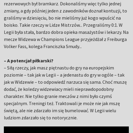
rezerwowych był bramkarz. Dokonaliśmy więc tylko jednej
zmiany, a gdy później jeden z zawodników doznał kontuzji, to
graliśmy w dziesięciu, bo nie mieliśmy już kogo wpuścić na
boisko. Takie rzeczy w Lidze Mistrzów... Przegraliśmy 0:1. W
Legii była stała, bardzo dobra opieka masażystów i lekarzy. Na
mecze Widzewa w Champions League przyjeżdżał z Freiburga
Volker Fass, kolega Franciszka Smudy...
– A potencjał piłkarski?
– Siłą rzeczy, jak masz piętnastu do gry na europejskim
poziomie – tak jak w Legii – a jedenastu do gry w ogóle – tak
jak w Widzewie – to odpowiedź narzuca się sama. Choć muszę
dodać, że koledzy widzewiacy mieli nieprawdopodobny
charakter. Nie tylko granie meczów z nimi było czymś
specjalnym. Treningi też. Traktowali je może nie jak mszę
świętą, ale nie zdarzało im się bumelować. W Legii wielu
ludziom zdarzało się to notorycznie.