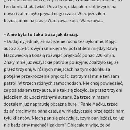
ten kontakt ułatwiać. Poza tym, układałem sobie życie na
nowo i żal mi było prywatnego czasu. Więc jeździłem
bezustannie na trasie Warszawa-Łódź-Warszawa...
– A nie była to taka trasa jak dzisiaj.
– Dodajmy jednak, że natężenie ruchu też było inne. Mając
auto z 2,5-litrowym silnikiem V6 potrafiłem między Rawą
Mazowiecką a Łodzią rozwijać prędkość ponad 220 km/h.
Znały mnie już wszystkie patrole policyjne. Zdarzyło się, że
przez trzy dni, w różnych miejscach na tym odcinku za
potężne przekroczenie prędkości zatrzymał mnie ten sam
patrol. W trzech różnych samochodach. Nie chcę powiedzieć,
że posiadałem trzy auta, ale tak się złożyło, że przez trzy dni
jeździłem do Łodzi różnymi autami. Za trzecim razem
dostałem już naprawdę potężną burę. "Panie Maćku, trzeci
dzień tracimy na pana czas, a w międzyczasie przejeżdża nam
tylu klientów. Niech pan się zdecyduje, czym pan jeździ, to już
nie będziemy machać lizakiem". Obiecałem więc, że od