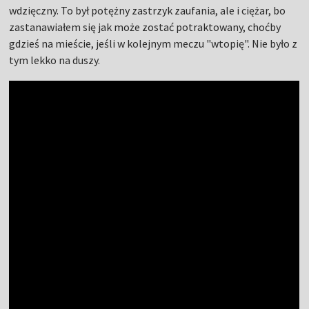
wdzięczny. To był potężny zastrzyk zaufania, ale i ciężar, bo
zastanawiałem się jak może zostać potraktowany, choćby
gdzieś na mieście, jeśli w kolejnym meczu "wtopię". Nie było z
tym lekko na duszy.