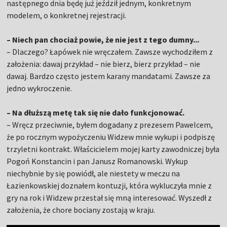
następnego dnia będę już jeździł jednym, konkretnym
modelem, o konkretnej rejestracji.
– Niech pan chociaż powie, że nie jest z tego dumny...
– Dlaczego? Łapówek nie wręczałem. Zawsze wychodziłem z
założenia: dawaj przykład – nie bierz, bierz przykład – nie
dawaj. Bardzo często jestem karany mandatami. Zawsze za
jedno wykroczenie.
– Na dłuższą metę tak się nie dało funkcjonować.
– Wręcz przeciwnie, byłem dogadany z prezesem Pawelcem,
że po rocznym wypożyczeniu Widzew mnie wykupi i podpiszę
trzyletni kontrakt. Właścicielem mojej karty zawodniczej była
Pogoń Konstancin i pan Janusz Romanowski. Wykup
niechybnie by się powiódł, ale niestety w meczu na
Łazienkowskiej doznałem kontuzji, która wykluczyła mnie z
gry na rok i Widzew przestał się mną interesować. Wyszedł z
założenia, że chore bociany zostają w kraju.