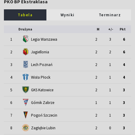
PKO BP Ekstraklasa
Tabela
Wyniki
Terminarz
Drużyna
M
+/-
Pkt
1
Legia Warszawa
2
3
6
2
Jagiellonia
2
2
6
3
Lech Poznań
2
1
4
4
Wisła Płock
2
1
4
5
GKS Katowice
2
1
3
6
Górnik Zabrze
1
1
3
7
Pogoń Szczecin
2
1
3
8
Zagłębie Lubin
2
0
3