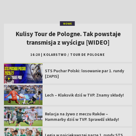
STS Puchar Polski: losowanie par 1. rundy
[ZAPIS]
Lech – Klaksvik dziś w TVP. Znamy składy!
Relacja na żywo z meczu Raków –
Hammarby dziś w TVP. Sprawdź składy!
Legia w najciekawszej parze 1. rundy STS
Pucharu Polski!
Tour de Pologne 2026: 4. etap [SKRÓT]
Kto wygra 83. TdP? Sprawdź klasyfikację
generalną!