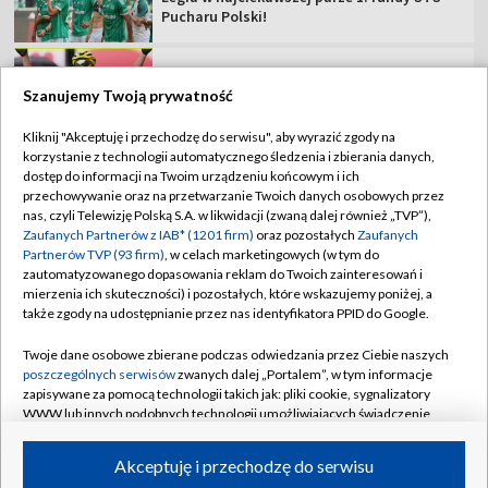
TVP
Szanujemy Twoją prywatność
Abonament TVP
Regulamin TVP
Kliknij "Akceptuję i przechodzę do serwisu", aby wyrazić zgody na
Polityka prywatności
Sklep TVP
korzystanie z technologii automatycznego śledzenia i zbierania danych,
dostęp do informacji na Twoim urządzeniu końcowym i ich
Biuro Reklamy
Moje zgody
przechowywanie oraz na przetwarzanie Twoich danych osobowych przez
nas, czyli Telewizję Polską S.A. w likwidacji (zwaną dalej również „TVP”),
Oferta Handlowa
Biuro reklamy
Zaufanych Partnerów z IAB* (1201 firm)
oraz pozostałych
Zaufanych
Partnerów TVP (93 firm)
, w celach marketingowych (w tym do
Telegazeta ogłoszenia
Kontakt
zautomatyzowanego dopasowania reklam do Twoich zainteresowań i
Emisja w TVP
mierzenia ich skuteczności) i pozostałych, które wskazujemy poniżej, a
także zgody na udostępnianie przez nas identyfikatora PPID do Google.
Kanały
Rada Programowa
Twoje dane osobowe zbierane podczas odwiedzania przez Ciebie naszych
Ogłoszenia przetargowe
poszczególnych serwisów
zwanych dalej „Portalem”, w tym informacje
©2026 Telewizja Polska Spółka Akcyjna w likwidacji
zapisywane za pomocą technologii takich jak: pliki cookie, sygnalizatory
Akademia Telewizyjna
WWW lub innych podobnych technologii umożliwiających świadczenie
Informacje o nadawcy
dopasowanych i bezpiecznych usług, personalizację treści oraz reklam,
udostępnianie funkcji mediów społecznościowych oraz analizowanie
Akceptuję i przechodzę do serwisu
Centrum informacji TVP
ruchu w Internecie.