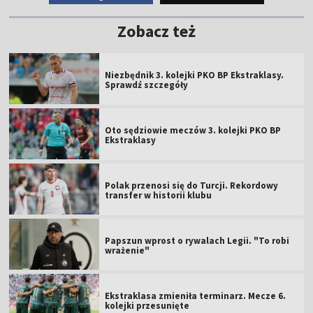
Zobacz też
Niezbędnik 3. kolejki PKO BP Ekstraklasy.
Sprawdź szczegóły
Oto sędziowie meczów 3. kolejki PKO BP
Ekstraklasy
Polak przenosi się do Turcji. Rekordowy
transfer w historii klubu
Papszun wprost o rywalach Legii. "To robi
wrażenie"
Ekstraklasa zmieniła terminarz. Mecze 6.
kolejki przesunięte