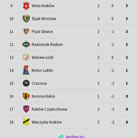
9
Wisła Kraków
2
0
3
Śląsk Wrocław
10
2
0
3
11
Piast Gliwice
2
-1
3
12
Radomiak Radom
2
-1
3
13
Widzew Łódź
2
0
2
Motor Lublin
14
2
-1
1
15
Cracovia
2
-2
1
16
Korona Kielce
1
-1
0
17
Raków Częstochowa
2
-2
0
18
Wieczysta Kraków
2
-2
0