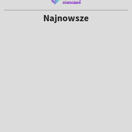
Najnowsze
NOWE
Kulisy Tour de Pologne. Tak powstaje
transmisja z wyścigu [WIDEO]
16:20
|
KOLARSTWO
/
TOUR DE POLOGNE