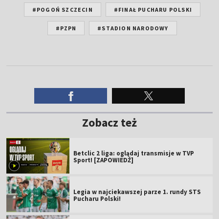
#POGOŃ SZCZECIN
#FINAŁ PUCHARU POLSKI
#PZPN
#STADION NARODOWY
Zobacz też
Betclic 2 liga: oglądaj transmisje w TVP
Sport! [ZAPOWIEDŹ]
Legia w najciekawszej parze 1. rundy STS
Pucharu Polski!