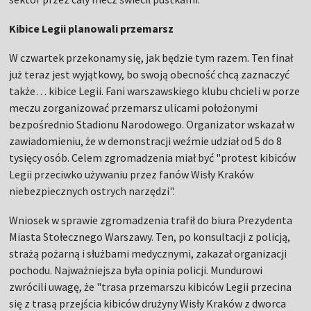
Kibice Legii planowali przemarsz
W czwartek przekonamy się, jak będzie tym razem. Ten finał
już teraz jest wyjątkowy, bo swoją obecność chcą zaznaczyć
także… kibice Legii. Fani warszawskiego klubu chcieli w porze
meczu zorganizować przemarsz ulicami położonymi
bezpośrednio Stadionu Narodowego. Organizator wskazał w
zawiadomieniu, że w demonstracji weźmie udział od 5 do 8
tysięcy osób. Celem zgromadzenia miał być "protest kibiców
Legii przeciwko używaniu przez fanów Wisły Kraków
niebezpiecznych ostrych narzędzi".
Wniosek w sprawie zgromadzenia trafił do biura Prezydenta
Miasta Stołecznego Warszawy. Ten, po konsultacji z policją,
strażą pożarną i służbami medycznymi, zakazał organizacji
pochodu. Najważniejsza była opinia policji. Mundurowi
zwrócili uwagę, że "trasa przemarszu kibiców Legii przecina
się z trasą przejścia kibiców drużyny Wisły Kraków z dworca