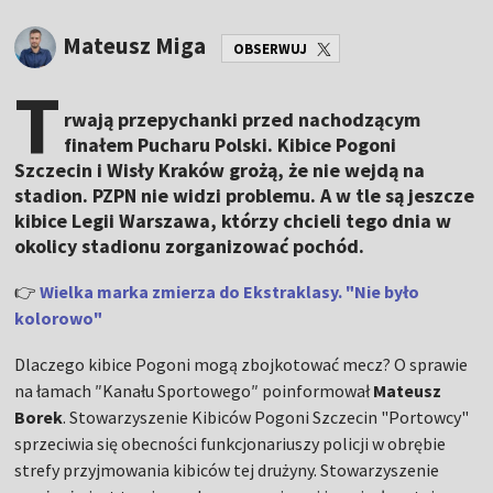
Mateusz Miga
OBSERWUJ
T
rwają przepychanki przed nachodzącym
finałem Pucharu Polski. Kibice Pogoni
Szczecin i Wisły Kraków grożą, że nie wejdą na
stadion. PZPN nie widzi problemu. A w tle są jeszcze
kibice Legii Warszawa, którzy chcieli tego dnia w
okolicy stadionu zorganizować pochód.
👉
Wielka marka zmierza do Ekstraklasy. "Nie było
kolorowo"
Dlaczego kibice Pogoni mogą zbojkotować mecz? O sprawie
na łamach ″Kanału Sportowego″ poinformował
Mateusz
Borek
. Stowarzyszenie Kibiców Pogoni Szczecin "Portowcy"
sprzeciwia się obecności funkcjonariuszy policji w obrębie
strefy przyjmowania kibiców tej drużyny. Stowarzyszenie