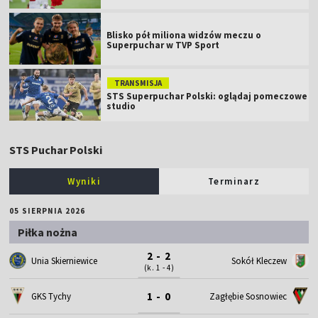
Blisko pół miliona widzów meczu o
Superpuchar w TVP Sport
TRANSMISJA
STS Superpuchar Polski: oglądaj pomeczowe
studio
STS Puchar Polski
Wyniki
Terminarz
05 SIERPNIA 2026
Piłka nożna
2 - 2
Unia Skierniewice
Sokół Kleczew
(k. 1 - 4)
1 - 0
GKS Tychy
Zagłębie Sosnowiec