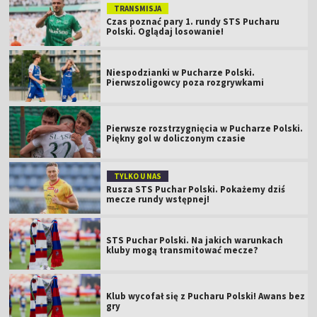
TRANSMISJA
Czas poznać pary 1. rundy STS Pucharu
Polski. Oglądaj losowanie!
Niespodzianki w Pucharze Polski.
Pierwszoligowcy poza rozgrywkami
Pierwsze rozstrzygnięcia w Pucharze Polski.
Piękny gol w doliczonym czasie
TYLKO U NAS
Rusza STS Puchar Polski. Pokażemy dziś
mecze rundy wstępnej!
STS Puchar Polski. Na jakich warunkach
kluby mogą transmitować mecze?
Klub wycofał się z Pucharu Polski! Awans bez
gry