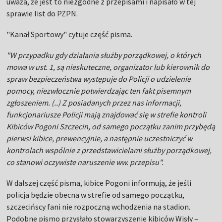
uważa, że jest to niezgodne z przepisami i napisało w tej
sprawie list do PZPN.
"Kanał Sportowy" cytuje część pisma.
"W przypadku gdy działania służby porządkowej, o których
mowa w ust. 1, są nieskuteczne, organizator lub kierownik do
spraw bezpieczeństwa występuje do Policji o udzielenie
pomocy, niezwłocznie potwierdzając ten fakt pisemnym
zgłoszeniem. (..) Z posiadanych przez nas informacji,
funkcjonariusze Policji mają znajdować się w strefie kontroli
Kibiców Pogoni Szczecin, od samego początku zanim przybędą
pierwsi kibice, prewencyjnie, a następnie uczestniczyć w
kontrolach wspólnie z przedstawicielami służby porządkowej,
co stanowi oczywiste naruszenie ww. przepisu".
W dalszej część pisma, kibice Pogoni informują, że jeśli
policja będzie obecna w strefie od samego początku,
szczecińscy fani nie rozpoczną wchodzenia na stadion.
Podobne pismo przysłało stowarzyszenie kibiców Wisły –