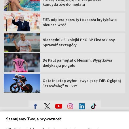
kandydatów do medalu
FIFA odpiera zarzuty i oskarża krytyków o
nieuczciwość
Niezbędnik 3. kolejki PKO BP Ekstraklasy.
Sprawdź szczegóły
De Paul pamiętał o Messim. Wyjątkowa
dedykacja po golu
Ostatni etap wyłoni zwycięzcę TdP. Oglądaj
"czasówkę" w TVP!
TVP
Szanujemy Twoją prywatność
Abonament TVP
Regulamin TVP