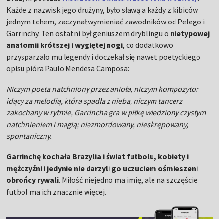
Każde z nazwisk jego drużyny, było sławą a każdy z kibiców
jednym tchem, zaczynał wymieniać zawodników od Pelego i
Garrinchy. Ten ostatni był geniuszem dryblingu o
nietypowej
anatomii krótszej i wygiętej nogi
, co dodatkowo
przysparzało mu legendy i doczekał się nawet poetyckiego
opisu pióra Paulo Mendesa Camposa:
Niczym poeta natchniony przez anioła, niczym kompozytor
idący za melodią, która spadła z nieba, niczym tancerz
zakochany w rytmie, Garrincha gra w piłkę wiedziony czystym
natchnieniem i magią; niezmordowany, nieskrępowany,
spontaniczny.
Garrinchę kochała Brazylia i świat futbolu, kobiety i
mężczyźni i jedynie nie darzyli go uczuciem ośmieszeni
obrońcy rywali
. Miłość niejedno ma imię, ale na szczęście
futbol ma ich znacznie więcej.