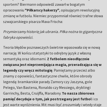
sportem? Biermann odpowiedź zawarł w bogatym
opracowaniu
"Piłkarscy hakerzy"
, opisującym rewolucyjną
zmianę w futbolu. Niemiec przypomniał również trafne słowa
szwajcarskiego pisarza Maxa Frischa:
Przymierzamy historię jak ubrania. Piłka nożna to gigantyczna
fabryka opowieści.
Teoria błędów poznawczych świetnie wpasowała się w nową
narrację. W końcu statystyki to odrębny język z własną
semantyką oraz idiomami.
Z futbolem nieodłącznie
związana jest nieprzemijająca magia, przeradzająca się w
legendy czy wręcz mitologię
. Pamiętamy przecież albo
znamy z opowieści, fantastyczne chwile, które obrosły
legendą: bramkarskie parady Zamory czy Jaszyna, gole
Pelego, Van Bastena, Ronaldo czy Messiego, dryblingi
Garrinchy, Besta, Cruijffa, Maradony.
To nasza zbiorowa
pamięć decyduje o tym, jak postrzegany jest futbol
i co
jest warte wyróżnienia. Mit musi być zrozumiały i wtedy staje