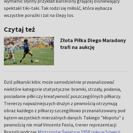
wymienić słynny przykład Barcelony grającej olśniewający
spektakl tiki-taki. Tak rodzi się miłość, która wybacza
wszystkie porażki i żal na ślepy los.
Czytaj też
Złota Piłka Diego Maradony
trafi na aukcję
Dziś piłkarski kibic może samodzielnie przeanalizować
niektóre kategorie statystyczne: bramki, strzały, podania,
posiadanie piłki czy kreatywność poszczególnych piłkarzy.
Trenerzy najważniejszych drużyn z pewnością otrzymują
obraz każdego z piłkarzy szczegółowo przeanalizowany pod
kątem wszystkich mierzalnych danych. Takiego "kłopotu" z
pewnością nie miał Vincente Feola, trener reprezentacji
Brazylii podczas
Mistrzostw Świata w 1958 roku w Szwecji
.