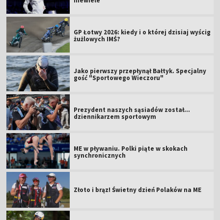
niewiele
GP Łotwy 2026: kiedy i o której dzisiaj wyścig
żużlowych IMŚ?
Jako pierwszy przepłynął Bałtyk. Specjalny
gość "Sportowego Wieczoru"
Prezydent naszych sąsiadów został...
dziennikarzem sportowym
ME w pływaniu. Polki piąte w skokach
synchronicznych
Złoto i brąz! Świetny dzień Polaków na ME