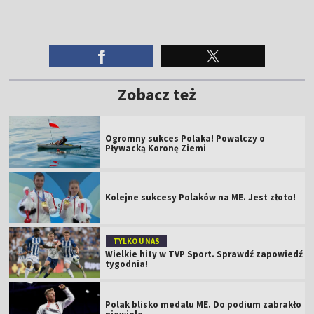
Zobacz też
Ogromny sukces Polaka! Powalczy o
Pływacką Koronę Ziemi
Kolejne sukcesy Polaków na ME. Jest złoto!
TYLKO U NAS
Wielkie hity w TVP Sport. Sprawdź zapowiedź
tygodnia!
Polak blisko medalu ME. Do podium zabrakło