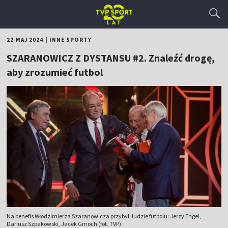
22 MAJ 2024
|
INNE SPORTY
SZARANOWICZ Z DYSTANSU #2. Znaleźć drogę,
aby zrozumieć futbol
Na benefis Włodzimierza Szaranowicza przybyli ludzie futbolu: Jerzy Engel,
Dariusz Szpakowski, Jacek Gmoch (fot. TVP)