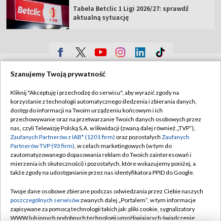
Tabela Betclic 1 Ligi 2026/27: sprawdź
aktualną sytuację
TVP
Szanujemy Twoją prywatność
Abonament TVP
Regulamin TVP
Kliknij "Akceptuję i przechodzę do serwisu", aby wyrazić zgody na
Polityka prywatności
Sklep TVP
korzystanie z technologii automatycznego śledzenia i zbierania danych,
dostęp do informacji na Twoim urządzeniu końcowym i ich
Biuro Reklamy
Moje zgody
przechowywanie oraz na przetwarzanie Twoich danych osobowych przez
nas, czyli Telewizję Polską S.A. w likwidacji (zwaną dalej również „TVP”),
Oferta Handlowa
Biuro reklamy
Zaufanych Partnerów z IAB* (1201 firm)
oraz pozostałych
Zaufanych
Partnerów TVP (93 firm)
, w celach marketingowych (w tym do
Telegazeta ogłoszenia
Kontakt
zautomatyzowanego dopasowania reklam do Twoich zainteresowań i
Emisja w TVP
mierzenia ich skuteczności) i pozostałych, które wskazujemy poniżej, a
także zgody na udostępnianie przez nas identyfikatora PPID do Google.
Kanały
Rada Programowa
Twoje dane osobowe zbierane podczas odwiedzania przez Ciebie naszych
Ogłoszenia przetargowe
poszczególnych serwisów
zwanych dalej „Portalem”, w tym informacje
©2026 Telewizja Polska Spółka Akcyjna w likwidacji
zapisywane za pomocą technologii takich jak: pliki cookie, sygnalizatory
Akademia Telewizyjna
WWW lub innych podobnych technologii umożliwiających świadczenie