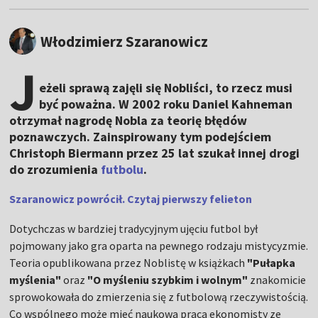
Włodzimierz Szaranowicz
J
eżeli sprawą zajęli się Nobliści, to rzecz musi
być poważna. W 2002 roku Daniel Kahneman
otrzymał nagrodę Nobla za teorię błędów
poznawczych. Zainspirowany tym podejściem
Christoph Biermann przez 25 lat szukał innej drogi
do zrozumienia
futbolu
.
Szaranowicz powrócił. Czytaj pierwszy felieton
Dotychczas w bardziej tradycyjnym ujęciu futbol był
pojmowany jako gra oparta na pewnego rodzaju mistycyzmie.
Teoria opublikowana przez Noblistę w książkach
"Pułapka
myślenia"
oraz
"O myśleniu szybkim i wolnym"
znakomicie
sprowokowała do zmierzenia się z futbolową rzeczywistością.
Co wspólnego może mieć naukowa praca ekonomisty ze