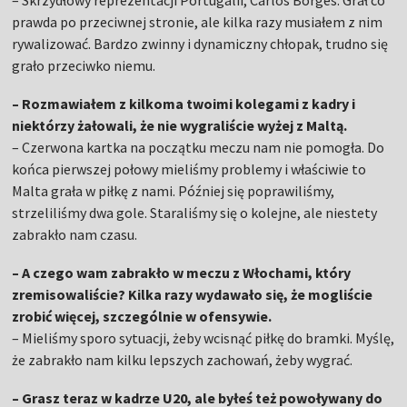
– Skrzydłowy reprezentacji Portugalii, Carlos Borges. Grał co
prawda po przeciwnej stronie, ale kilka razy musiałem z nim
rywalizować. Bardzo zwinny i dynamiczny chłopak, trudno się
grało przeciwko niemu.
– Rozmawiałem z kilkoma twoimi kolegami z kadry i
niektórzy żałowali, że nie wygraliście wyżej z Maltą.
– Czerwona kartka na początku meczu nam nie pomogła. Do
końca pierwszej połowy mieliśmy problemy i właściwie to
Malta grała w piłkę z nami. Później się poprawiliśmy,
strzeliliśmy dwa gole. Staraliśmy się o kolejne, ale niestety
zabrakło nam czasu.
– A czego wam zabrakło w meczu z Włochami, który
zremisowaliście? Kilka razy wydawało się, że mogliście
zrobić więcej, szczególnie w ofensywie.
– Mieliśmy sporo sytuacji, żeby wcisnąć piłkę do bramki. Myślę,
że zabrakło nam kilku lepszych zachowań, żeby wygrać.
– Grasz teraz w kadrze U20, ale byłeś też powoływany do