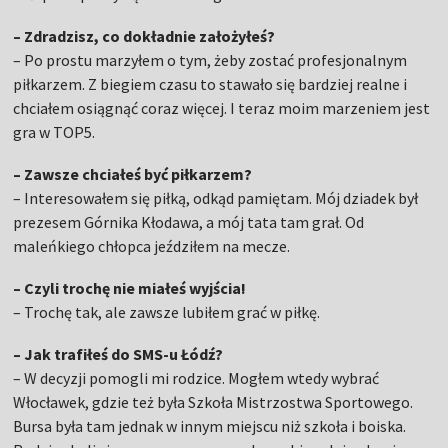
– Zdradzisz, co dokładnie założyłeś?
– Po prostu marzyłem o tym, żeby zostać profesjonalnym
piłkarzem. Z biegiem czasu to stawało się bardziej realne i
chciałem osiągnąć coraz więcej. I teraz moim marzeniem jest
gra w TOP5.
– Zawsze chciałeś być piłkarzem?
– Interesowałem się piłką, odkąd pamiętam. Mój dziadek był
prezesem Górnika Kłodawa, a mój tata tam grał. Od
maleńkiego chłopca jeździłem na mecze.
– Czyli trochę nie miałeś wyjścia!
– Trochę tak, ale zawsze lubiłem grać w piłkę.
– Jak trafiłeś do SMS-u Łódź?
– W decyzji pomogli mi rodzice. Mogłem wtedy wybrać
Włocławek, gdzie też była Szkoła Mistrzostwa Sportowego.
Bursa była tam jednak w innym miejscu niż szkoła i boiska.