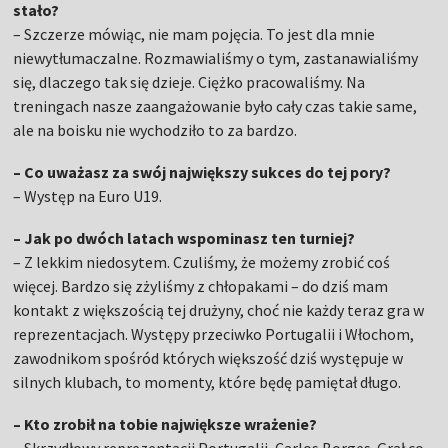
stało?
– Szczerze mówiąc, nie mam pojęcia. To jest dla mnie
niewytłumaczalne. Rozmawialiśmy o tym, zastanawialiśmy
się, dlaczego tak się dzieje. Ciężko pracowaliśmy. Na
treningach nasze zaangażowanie było cały czas takie same,
ale na boisku nie wychodziło to za bardzo.
– Co uważasz za swój największy sukces do tej pory?
– Występ na Euro U19.
– Jak po dwóch latach wspominasz ten turniej?
– Z lekkim niedosytem. Czuliśmy, że możemy zrobić coś
więcej. Bardzo się zżyliśmy z chłopakami – do dziś mam
kontakt z większością tej drużyny, choć nie każdy teraz gra w
reprezentacjach. Występy przeciwko Portugalii i Włochom,
zawodnikom spośród których większość dziś występuje w
silnych klubach, to momenty, które będę pamiętał długo.
– Kto zrobił na tobie największe wrażenie?