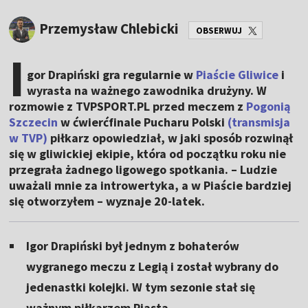
Przemysław Chlebicki
OBSERWUJ
I
gor Drapiński gra regularnie w
Piaście Gliwice
i
wyrasta na ważnego zawodnika drużyny. W
rozmowie z TVPSPORT.PL przed meczem z
Pogonią
Szczecin
w ćwierćfinale Pucharu Polski
(transmisja
w TVP)
piłkarz opowiedział, w jaki sposób rozwinął
się w gliwickiej ekipie, która od początku roku nie
przegrała żadnego ligowego spotkania. – Ludzie
uważali mnie za introwertyka, a w Piaście bardziej
się otworzyłem – wyznaje 20-latek.
Igor Drapiński był jednym z bohaterów
wygranego meczu z Legią i został wybrany do
jedenastki kolejki. W tym sezonie stał się
ważnym piłkarzem Piasta