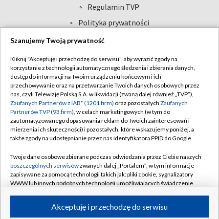
Abonament TVP
Regulamin TVP
Polityka prywatności
Sklep TVP
Biuro Reklamy
Moje zgody
Szanujemy Twoją prywatność
Oferta Handlowa
Biuro reklamy
Kliknij "Akceptuję i przechodzę do serwisu", aby wyrazić zgody na
korzystanie z technologii automatycznego śledzenia i zbierania danych,
Telegazeta ogłoszenia
Kontakt
dostęp do informacji na Twoim urządzeniu końcowym i ich
Emisja w TVP
przechowywanie oraz na przetwarzanie Twoich danych osobowych przez
nas, czyli Telewizję Polską S.A. w likwidacji (zwaną dalej również „TVP”),
Kanały
Rada Programowa
Zaufanych Partnerów z IAB* (1201 firm)
oraz pozostałych
Zaufanych
Partnerów TVP (93 firm)
, w celach marketingowych (w tym do
Ogłoszenia przetargowe
zautomatyzowanego dopasowania reklam do Twoich zainteresowań i
©2026 Telewizja Polska Spółka Akcyjna w likwidacji
mierzenia ich skuteczności) i pozostałych, które wskazujemy poniżej, a
Akademia Telewizyjna
także zgody na udostępnianie przez nas identyfikatora PPID do Google.
Informacje o nadawcy
Twoje dane osobowe zbierane podczas odwiedzania przez Ciebie naszych
Centrum informacji TVP
poszczególnych serwisów
zwanych dalej „Portalem”, w tym informacje
zapisywane za pomocą technologii takich jak: pliki cookie, sygnalizatory
System NOS
WWW lub innych podobnych technologii umożliwiających świadczenie
dopasowanych i bezpiecznych usług, personalizację treści oraz reklam,
Zgłoś program (ROPAT)
udostępnianie funkcji mediów społecznościowych oraz analizowanie
Akceptuję i przechodzę do serwisu
Kariera w TVP
ruchu w Internecie.