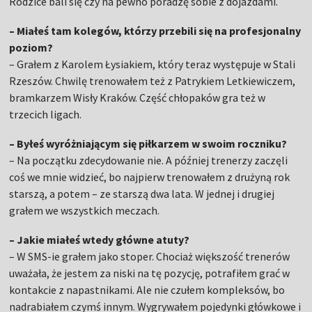
Rodzice bali się czy na pewno poradzę sobie z dojazdami.
– Miałeś tam kolegów, którzy przebili się na profesjonalny
poziom?
– Grałem z Karolem Łysiakiem, który teraz występuje w Stali
Rzeszów. Chwilę trenowałem też z Patrykiem Letkiewiczem,
bramkarzem Wisły Kraków. Część chłopaków gra też w
trzecich ligach.
– Byłeś wyróżniającym się piłkarzem w swoim roczniku?
– Na początku zdecydowanie nie. A później trenerzy zaczęli
coś we mnie widzieć, bo najpierw trenowałem z drużyną rok
starszą, a potem – ze starszą dwa lata. W jednej i drugiej
grałem we wszystkich meczach.
– Jakie miałeś wtedy główne atuty?
– W SMS-ie grałem jako stoper. Chociaż większość trenerów
uważała, że jestem za niski na tę pozycję, potrafiłem grać w
kontakcie z napastnikami. Ale nie czułem kompleksów, bo
nadrabiałem czymś innym. Wygrywałem pojedynki główkowe i