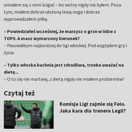
umiałem się z nimi ścigać – bo wolny nigdy nie byłem. Poza
tym, miałem dobrze ułożoną lewą nogę i dobrze
wyprowadzałem piłkę.
– Powiedziałeś wcześniej, że marzysz o grze w lidze z
TOP5. A masz wymarzony kierunek?
– Pasowałbym najbardziej do ligi włoskiej. Pod względem gry i
życia.
– Tylko włoska kuchnia jest zdradliwa, trzeba uważać na
dietę...
– O to się nie martwię, z dietą nigdy nie miałem problemów!
Czytaj też
Komisja Ligi zajmie się Feio.
Jaka kara dla trenera Legii?