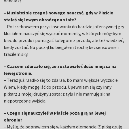
odnalazł.
– Musiałeś się czegoś nowego nauczyć, gdy w Piaście
stałeś się lewym obrońcą na stałe?
– Potrzebowałem przystosowania do bardziej ofensywnej gry.
Musiałem nauczyć się wyczuć momenty, w których mógłbym
biec do przodu i pomagać kolegom z przodu, ale też wiedzieć,
kiedy zostać. Na początku biegałem trochę bezsensownie i
traciłem siły.
– Czasem zdarzało się, że zostawiałeś dużo miejsca na
lewej stronie.
– Teraz już rzadko się to zdarza, bo mam większe wyczucie.
Wiem, kiedy mogę iść do przodu. Upewniam się czy inny
piłkarz z mojej drużyny został z tyłu i nie marnuję sił na
niepotrzebne wyjścia.
– Czego się nauczyłeś w Piaście poza grą na lewej
obronie?
– Myślę, że poprawiłem się w każdym elemencie. Z piłką czuję