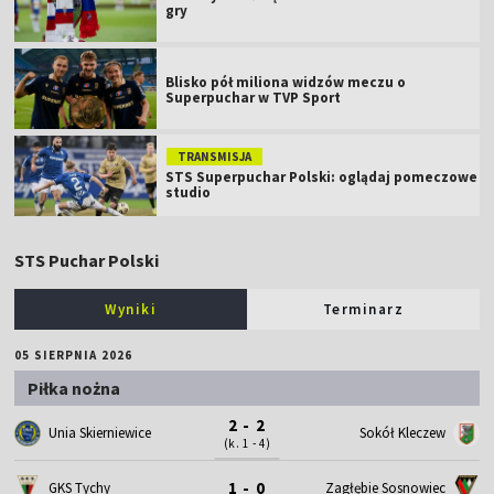
gry
Blisko pół miliona widzów meczu o
Superpuchar w TVP Sport
TRANSMISJA
STS Superpuchar Polski: oglądaj pomeczowe
studio
STS Puchar Polski
Wyniki
Terminarz
05 SIERPNIA 2026
Piłka nożna
2 - 2
Unia Skierniewice
Sokół Kleczew
(k. 1 - 4)
1 - 0
GKS Tychy
Zagłębie Sosnowiec