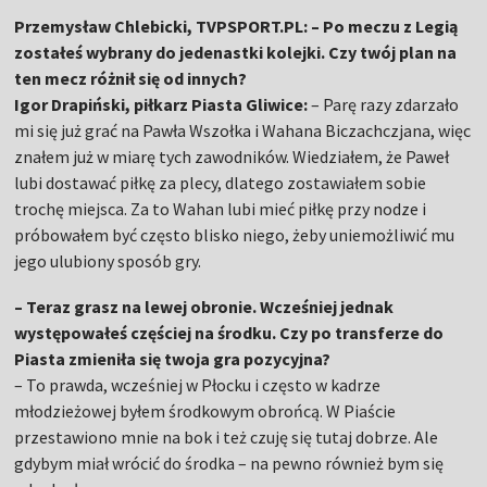
Przemysław Chlebicki, TVPSPORT.PL: – Po meczu z Legią
zostałeś wybrany do jedenastki kolejki. Czy twój plan na
ten mecz różnił się od innych?
Igor Drapiński, piłkarz Piasta Gliwice:
– Parę razy zdarzało
mi się już grać na Pawła Wszołka i Wahana Biczachczjana, więc
znałem już w miarę tych zawodników. Wiedziałem, że Paweł
lubi dostawać piłkę za plecy, dlatego zostawiałem sobie
trochę miejsca. Za to Wahan lubi mieć piłkę przy nodze i
próbowałem być często blisko niego, żeby uniemożliwić mu
jego ulubiony sposób gry.
– Teraz grasz na lewej obronie. Wcześniej jednak
występowałeś częściej na środku. Czy po transferze do
Piasta zmieniła się twoja gra pozycyjna?
– To prawda, wcześniej w Płocku i często w kadrze
młodzieżowej byłem środkowym obrońcą. W Piaście
przestawiono mnie na bok i też czuję się tutaj dobrze. Ale
gdybym miał wrócić do środka – na pewno również bym się