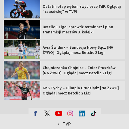
Ostatni etap wyłoni zwycięzcę TdP. Oglądaj
"czasówkę" w TVP!
Betclic 1 Liga: sprawdź terminarz i plan
transmisji meczów 3. kolejki
Avia Świdnik – Sandecja Nowy Sącz [NA
ŻYWO]. Oglądaj mecz Betclic 2 Ligi
Chojniczanka Chojnice – Znicz Pruszków
[NA ŻYWO]. Oglądaj mecz Betclic 2 Ligi
GKS Tychy – Olimpia Grudziądz [NA ŻYWO].
Oglądaj mecz Betclic 2 Ligi
TVP