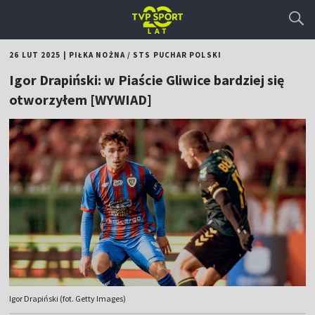
26 LUT 2025
|
PIŁKA NOŻNA
/
STS PUCHAR POLSKI
Igor Drapiński: w Piaście Gliwice bardziej się
otworzyłem [WYWIAD]
Igor Drapiński (fot. Getty Images)