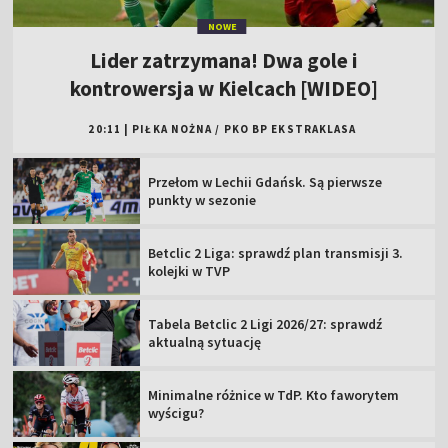
NOWE
Lider zatrzymana! Dwa gole i
kontrowersja w Kielcach [WIDEO]
20:11
|
PIŁKA NOŻNA
/
PKO BP EKSTRAKLASA
Przełom w Lechii Gdańsk. Są pierwsze
punkty w sezonie
Betclic 2 Liga: sprawdź plan transmisji 3.
kolejki w TVP
Tabela Betclic 2 Ligi 2026/27: sprawdź
aktualną sytuację
Minimalne różnice w TdP. Kto faworytem
wyścigu?