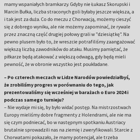
mamy wspaniałych bramkarzy. Gdyby nie Łukasz Skorupski i
Marcin Bułka, liczba straconych goli byłaby jeszcze większa, a
i tak jest za duża. Co do meczu z Chorwacją, możemy cieszyć
się z dobrego wyniku, ale nie możemy zapominać, że rywale
przez znaczną część drugiej połowy grali w "dziesiątkę". Na
pewno plusem było to, że wreszcie potrafiliśmy zaangażować
większą liczbą zawodników do ataku. Musimy pamiętać, że
piłkarze będą atakować z większą odwagą, gdy będą mieli
pewność, że w obronie wszystko jest poukładane.
– Po czterech meczach w Lidze Narodów powiedziałbyś,
że zrobiliśmy progres w porównaniu do tego, jak
prezentowaliśmy się wcześniej w barażach o Euro 2024 i
podczas samego turnieju?
– Nie wydaje mi się, by było widać postęp. Na mistrzostwach
Europy mieliśmy dobre fragmenty z Holendrami, ale nie ma
się czym podniecać, bo w następnym spotkaniu Austriacy
brutalnie sprowadzili nas na ziemię i zweryfikowali. Starcie z
Chorwatami pokazało, że mamy potencjał, ale trzeba