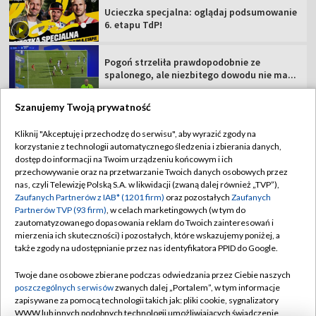
Ucieczka specjalna: oglądaj podsumowanie
6. etapu TdP!
Pogoń strzeliła prawdopodobnie ze
spalonego, ale niezbitego dowodu nie ma...
Szanujemy Twoją prywatność
Kliknij "Akceptuję i przechodzę do serwisu", aby wyrazić zgody na
korzystanie z technologii automatycznego śledzenia i zbierania danych,
TVP
dostęp do informacji na Twoim urządzeniu końcowym i ich
Abonament TVP
Regulamin TVP
przechowywanie oraz na przetwarzanie Twoich danych osobowych przez
nas, czyli Telewizję Polską S.A. w likwidacji (zwaną dalej również „TVP”),
Polityka prywatności
Sklep TVP
Zaufanych Partnerów z IAB* (1201 firm)
oraz pozostałych
Zaufanych
Partnerów TVP (93 firm)
, w celach marketingowych (w tym do
Biuro Reklamy
Moje zgody
zautomatyzowanego dopasowania reklam do Twoich zainteresowań i
mierzenia ich skuteczności) i pozostałych, które wskazujemy poniżej, a
Oferta Handlowa
Biuro reklamy
także zgody na udostępnianie przez nas identyfikatora PPID do Google.
Telegazeta ogłoszenia
Kontakt
Twoje dane osobowe zbierane podczas odwiedzania przez Ciebie naszych
Emisja w TVP
poszczególnych serwisów
zwanych dalej „Portalem”, w tym informacje
zapisywane za pomocą technologii takich jak: pliki cookie, sygnalizatory
Kanały
Rada Programowa
WWW lub innych podobnych technologii umożliwiających świadczenie