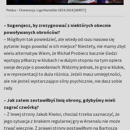
Polska – Chorwacja. Liga Narodów UEFA 2024 [SKRÓT]
– Sugerujesz, by zrezygnować z niektórych obecnie
powoływanych obrońców?
– Mógłbym tak powiedzieć, ale wtedy od razu nasuwa się
pytanie: kogo powołać w ich miejsce? Niestety, nie mamy zbyt
wielu alternatyw. Wiem, że Michał Probierz bacznie śledzi
występy piłkarzy w klubach i w dużym stopniu na tym opiera
swoje decyzje o powołaniach. Widzimy jednak, że gra w klubie,
a w reprezentacji to duża różnica. Jeżeli masz umiejętności,
ale nie jesteś wystarczająco silny psychicznie, nie dasz sobie
rady.
– Jak zatem zestawiłbyś linię obrony, gdybyśmy mieli
zagrać czwórką?
– Z lewej strony Jakub Kiwior, chociaż trzeba zaznaczyć, że
jego sytuacja z brakiem regularnej gry w Arsenalu nie może
trwać wiecznie. Z prawej strony postawiłbym na Bartosza