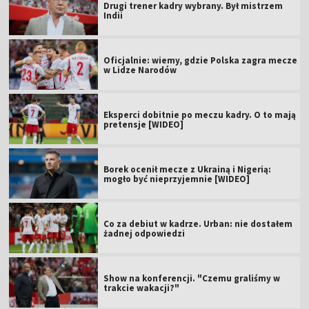
Drugi trener kadry wybrany. Był mistrzem
Indii
Oficjalnie: wiemy, gdzie Polska zagra mecze
w Lidze Narodów
Eksperci dobitnie po meczu kadry. O to mają
pretensje [WIDEO]
Borek ocenił mecze z Ukrainą i Nigerią:
mogło być nieprzyjemnie [WIDEO]
Co za debiut w kadrze. Urban: nie dostałem
żadnej odpowiedzi
Show na konferencji. "Czemu graliśmy w
trakcie wakacji?"