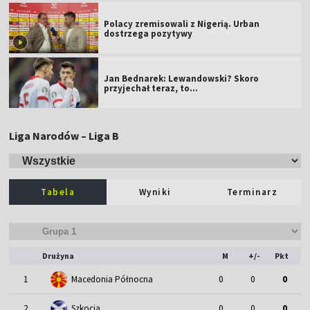
Polacy zremisowali z Nigerią. Urban
dostrzega pozytywy
Jan Bednarek: Lewandowski? Skoro
przyjechał teraz, to…
Liga Narodów – Liga B
Tabela
Wyniki
Terminarz
Drużyna
M
+/-
Pkt
1
Macedonia Północna
0
0
0
2
Szkocja
0
0
0