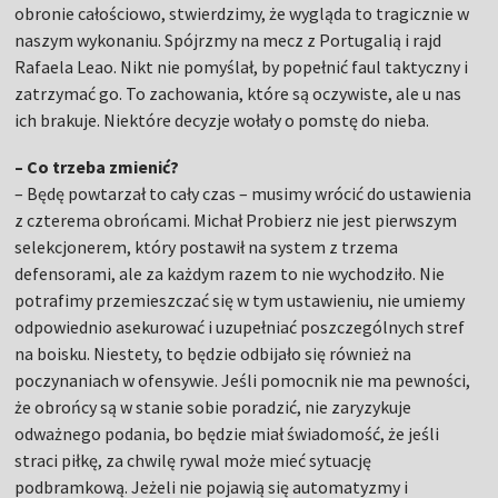
obronie całościowo, stwierdzimy, że wygląda to tragicznie w
naszym wykonaniu. Spójrzmy na mecz z Portugalią i rajd
Rafaela Leao. Nikt nie pomyślał, by popełnić faul taktyczny i
zatrzymać go. To zachowania, które są oczywiste, ale u nas
ich brakuje. Niektóre decyzje wołały o pomstę do nieba.
– Co trzeba zmienić?
– Będę powtarzał to cały czas – musimy wrócić do ustawienia
z czterema obrońcami. Michał Probierz nie jest pierwszym
selekcjonerem, który postawił na system z trzema
defensorami, ale za każdym razem to nie wychodziło. Nie
potrafimy przemieszczać się w tym ustawieniu, nie umiemy
odpowiednio asekurować i uzupełniać poszczególnych stref
na boisku. Niestety, to będzie odbijało się również na
poczynaniach w ofensywie. Jeśli pomocnik nie ma pewności,
że obrońcy są w stanie sobie poradzić, nie zaryzykuje
odważnego podania, bo będzie miał świadomość, że jeśli
straci piłkę, za chwilę rywal może mieć sytuację
podbramkową. Jeżeli nie pojawią się automatyzmy i