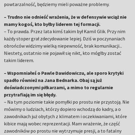
powtarzalność, będziemy mieli poważne problemy.
– Trudno nie odnieść wrażenia, że w defensywie wciąż nie
mamy kogoś, kto byłby liderem tej formacji.
– To prawda. Przez lata kimś takim był Kamil Glik. Przy nim
każdy stoper grał zdecydowanie lepiej. Dziś w poczynaniach
obrońców widzimy wielką niepewność, brak komunikacji...
Niestety, ostatnio nie pojawił się nikt, kto mógłby zostać
takim liderem.
– Wspomniałeś o Pawle Dawidowiczu, ale sporo krytyki
spadło również na Jana Bednarka. Obaj są już
doświadczonymi piłkarzami, a mimo to regularnie
przytrafiają im się błędy.
– Na tym poziomie takie pomyłki po prostu nie przystoją. Nie
mówimy o ludziach, którzy dopiero wchodzą do kadry, a o
zawodnikach już obytych z klimatem i oczekiwaniami, które
kibice mają wobec reprezentacji. Mam wrażenie, że część
zawodników po prostu nie wytrzymuje presji, a to fatalny