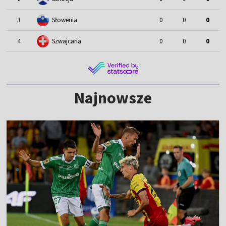
3
Słowenia
0
0
0
4
Szwajcaria
0
0
0
Najnowsze