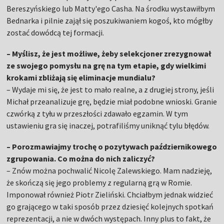
Bereszyńskiego lub Matty'ego Casha. Na środku wystawiłbym
Bednarka i pilnie zajął się poszukiwaniem kogoś, kto mógłby
zostać dowódcą tej formacji.
– Myślisz, że jest możliwe, żeby selekcjoner zrezygnował
ze swojego pomysłu na grę na tym etapie, gdy wielkimi
krokami zbliżają się eliminacje mundialu?
– Wydaje mi się, że jest to mało realne, a z drugiej strony, jeśli
Michał przeanalizuje grę, będzie miał podobne wnioski. Granie
czwórką z tyłu w przeszłości zdawało egzamin. W tym
ustawieniu gra się inaczej, potrafiliśmy uniknąć tylu błędów.
– Porozmawiajmy trochę o pozytywach październikowego
zgrupowania. Co można do nich zaliczyć?
– Znów można pochwalić Nicolę Zalewskiego. Mam nadzieję,
że skończą się jego problemy z regularną grą w Romie.
Imponował również Piotr Zieliński. Chciałbym jednak widzieć
go grającego w taki sposób przez dziesięć kolejnych spotkań
reprezentacji, a nie w dwóch występach. Inny plus to fakt, że