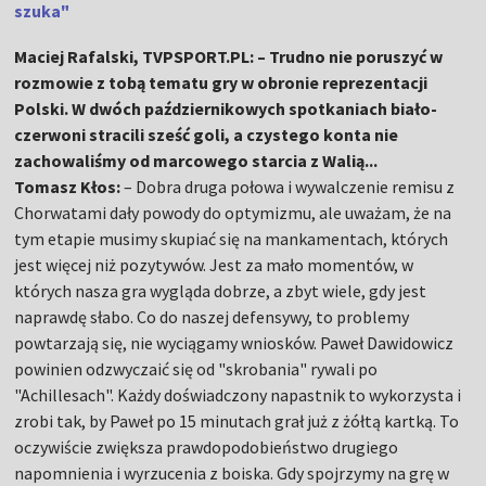
szuka"
Maciej Rafalski, TVPSPORT.PL: – Trudno nie poruszyć w
rozmowie z tobą tematu gry w obronie reprezentacji
Polski. W dwóch październikowych spotkaniach biało-
czerwoni stracili sześć goli, a czystego konta nie
zachowaliśmy od marcowego starcia z Walią...
Tomasz Kłos:
– Dobra druga połowa i wywalczenie remisu z
Chorwatami dały powody do optymizmu, ale uważam, że na
tym etapie musimy skupiać się na mankamentach, których
jest więcej niż pozytywów. Jest za mało momentów, w
których nasza gra wygląda dobrze, a zbyt wiele, gdy jest
naprawdę słabo. Co do naszej defensywy, to problemy
powtarzają się, nie wyciągamy wniosków. Paweł Dawidowicz
powinien odzwyczaić się od "skrobania" rywali po
"Achillesach". Każdy doświadczony napastnik to wykorzysta i
zrobi tak, by Paweł po 15 minutach grał już z żółtą kartką. To
oczywiście zwiększa prawdopodobieństwo drugiego
napomnienia i wyrzucenia z boiska. Gdy spojrzymy na grę w