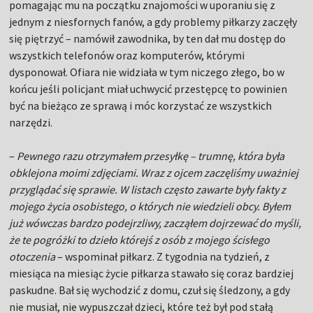
pomagając mu na początku znajomości w uporaniu się z
jednym z niesfornych fanów, a gdy problemy piłkarzy zaczęły
się piętrzyć – namówił zawodnika, by ten dał mu dostęp do
wszystkich telefonów oraz komputerów, którymi
dysponował. Ofiara nie widziała w tym niczego złego, bo w
końcu jeśli policjant miał uchwycić przestępcę to powinien
być na bieżąco ze sprawą i móc korzystać ze wszystkich
narzędzi.
–
Pewnego razu otrzymałem przesyłkę – trumnę, która była
obklejona moimi zdjęciami. Wraz z ojcem zaczęliśmy uważniej
przyglądać się sprawie. W listach często zawarte były fakty z
mojego życia osobistego, o których nie wiedzieli obcy. Byłem
już wówczas bardzo podejrzliwy, zacząłem dojrzewać do myśli,
że te pogróżki to dzieło którejś z osób z mojego ścisłego
otoczenia
– wspominał piłkarz. Z tygodnia na tydzień, z
miesiąca na miesiąc życie piłkarza stawało się coraz bardziej
paskudne. Bał się wychodzić z domu, czuł się śledzony, a gdy
nie musiał, nie wypuszczał dzieci, które też był pod stałą