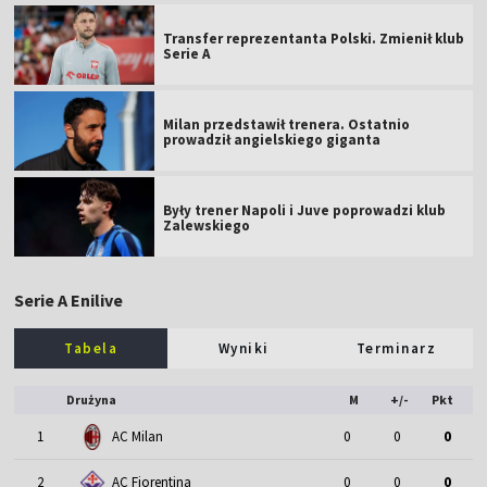
Transfer reprezentanta Polski. Zmienił klub
Serie A
Milan przedstawił trenera. Ostatnio
prowadził angielskiego giganta
Były trener Napoli i Juve poprowadzi klub
Zalewskiego
Serie A Enilive
Tabela
Wyniki
Terminarz
Drużyna
M
+/-
Pkt
1
AC Milan
0
0
0
2
AC Fiorentina
0
0
0