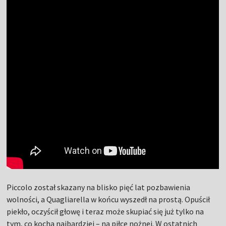
Piccolo został skazany na blisko pięć lat pozbawienia
wolności, a Quagliarella w końcu wyszedł na prostą. Opuścił
piekło, oczyścił głowę i teraz może skupiać się już tylko na
tym, co kocha najbardziej – na piłce nożnej. W ostatnich