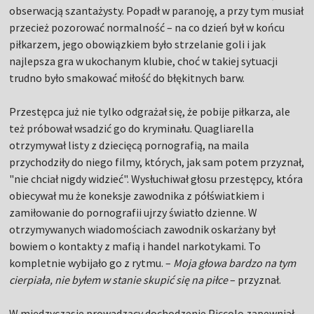
obserwacją szantażysty. Popadł w paranoję, a przy tym musiał
przecież pozorować normalność – na co dzień był w końcu
piłkarzem, jego obowiązkiem było strzelanie goli i jak
najlepsza gra w ukochanym klubie, choć w takiej sytuacji
trudno było smakować miłość do błękitnych barw.
Przestępca już nie tylko odgrażał się, że pobije piłkarza, ale
też próbował wsadzić go do kryminału. Quagliarella
otrzymywał listy z dziecięcą pornografią, na maila
przychodziły do niego filmy, których, jak sam potem przyznał,
"nie chciał nigdy widzieć". Wysłuchiwał głosu przestępcy, która
obiecywał mu że koneksje zawodnika z półświatkiem i
zamiłowanie do pornografii ujrzy światło dzienne. W
otrzymywanych wiadomościach zawodnik oskarżany był
bowiem o kontakty z mafią i handel narkotykami. To
kompletnie wybijało go z rytmu. –
Moja głowa bardzo na tym
cierpiała, nie byłem w stanie skupić się na piłce
– przyznał.
W międzyczasie prowadzący dochodzenie Piccolo zapewniał