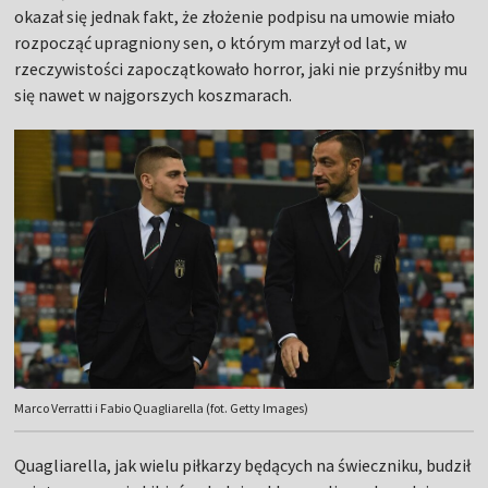
okazał się jednak fakt, że złożenie podpisu na umowie miało
rozpocząć upragniony sen, o którym marzył od lat, w
rzeczywistości zapoczątkowało horror, jaki nie przyśniłby mu
się nawet w najgorszych koszmarach.
Marco Verratti i Fabio Quagliarella (fot. Getty Images)
Quagliarella, jak wielu piłkarzy będących na świeczniku, budził