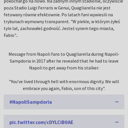
pokochał go na nowo. Na żadnym innym stadionie, oczywiście
poza Stadio Luigi Ferraris w Genui, Quagliarella nie jest
fetowany równie efektownie. Po latach fani wywiesili na
trybunach wymowny transparent. "W piekle, w którym żyłeś
tyle lat, zachowałeś godność. Jesteś synem tego miasta,
Fabio"...
Message from Napoli fans to Quagliarella during Napoli-
Sampdoria in 2017 after he revealed that he had to leave
Napoli to get away from his stalker:
"You’ve lived through hell with enormous dignity. We will
embrace you again, Fabio, son of this city".
#NapoliSampdoria
pic.twitter.com/cDYLCiB0AE