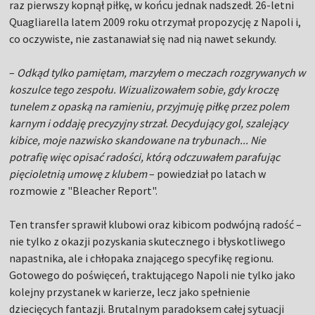
raz pierwszy kopnął piłkę, w końcu jednak nadszedł. 26-letni
Quagliarella latem 2009 roku otrzymał propozycję z Napoli i,
co oczywiste, nie zastanawiał się nad nią nawet sekundy.
–
Odkąd tylko pamiętam, marzyłem o meczach rozgrywanych w
koszulce tego zespołu. Wizualizowałem sobie, gdy kroczę
tunelem z opaską na ramieniu, przyjmuję piłkę przez polem
karnym i oddaję precyzyjny strzał. Decydujący gol, szalejący
kibice, moje nazwisko skandowane na trybunach... Nie
potrafię więc opisać radości, którą odczuwałem parafując
pięcioletnią umowę z klubem
– powiedział po latach w
rozmowie z "Bleacher Report".
Ten transfer sprawił klubowi oraz kibicom podwójną radość –
nie tylko z okazji pozyskania skutecznego i błyskotliwego
napastnika, ale i chłopaka znającego specyfikę regionu.
Gotowego do poświęceń, traktującego Napoli nie tylko jako
kolejny przystanek w karierze, lecz jako spełnienie
dziecięcych fantazji. Brutalnym paradoksem całej sytuacji