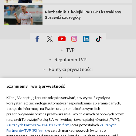
Abonament TVP
Regulamin TVP
Polityka prywatności
Sklep TVP
Biuro Reklamy
Moje zgody
Oferta Handlowa
Biuro reklamy
Telegazeta ogłoszenia
Kontakt
Emisja w TVP
Kanały
Rada Programowa
Ogłoszenia przetargowe
©2026 Telewizja Polska Spółka Akcyjna w likwidacji
Akademia Telewizyjna
Szanujemy Twoją prywatność
Informacje o nadawcy
Kliknij "Akceptuję i przechodzę do serwisu", aby wyrazić zgody na
Centrum informacji TVP
korzystanie z technologii automatycznego śledzenia i zbierania danych,
dostęp do informacji na Twoim urządzeniu końcowym i ich
System NOS
przechowywanie oraz na przetwarzanie Twoich danych osobowych przez
nas, czyli Telewizję Polską S.A. w likwidacji (zwaną dalej również „TVP”),
Zgłoś program (ROPAT)
Zaufanych Partnerów z IAB* (1201 firm)
oraz pozostałych
Zaufanych
Kariera w TVP
Partnerów TVP (93 firm)
, w celach marketingowych (w tym do
zautomatyzowanego dopasowania reklam do Twoich zainteresowań i