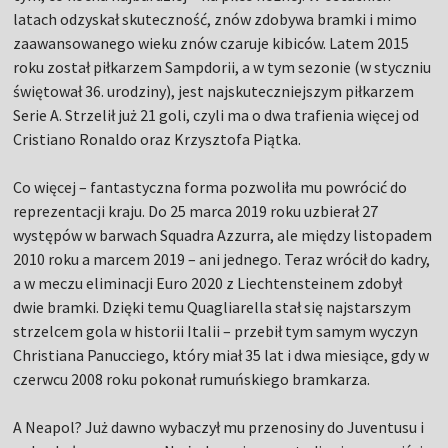
latach odzyskał skuteczność, znów zdobywa bramki i mimo
zaawansowanego wieku znów czaruje kibiców. Latem 2015
roku został piłkarzem Sampdorii, a w tym sezonie (w styczniu
świętował 36. urodziny), jest najskuteczniejszym piłkarzem
Serie A. Strzelił już 21 goli, czyli ma o dwa trafienia więcej od
Cristiano Ronaldo oraz Krzysztofa Piątka.
Co więcej – fantastyczna forma pozwoliła mu powrócić do
reprezentacji kraju. Do 25 marca 2019 roku uzbierał 27
występów w barwach Squadra Azzurra, ale między listopadem
2010 roku a marcem 2019 – ani jednego. Teraz wrócił do kadry,
a w meczu eliminacji Euro 2020 z Liechtensteinem zdobył
dwie bramki. Dzięki temu Quagliarella stał się najstarszym
strzelcem gola w historii Italii – przebił tym samym wyczyn
Christiana Panucciego, który miał 35 lat i dwa miesiące, gdy w
czerwcu 2008 roku pokonał rumuńskiego bramkarza.
A Neapol? Już dawno wybaczył mu przenosiny do Juventusu i