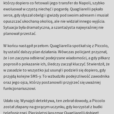
którzy dopiero co fetowali jego transfer do Napoli, szybko
ewoluował w czystą niechęć i pogardę. Quagliarelli pękało
serce, gdy słyszał obelgi i gwizdy pod swoim adresem i musiał
opuszczać ukochaną okolicę, ale nie widział innego wyjścia.
Sytuacja była dramatyczna, a szantażysta najwyraźniej nie
planował przestać.
W końcu nastąpił przełom. Quagliarella spotkał się z Piccolo,
by ustalić dalszy plan działania. Wówczas policjant przyznał,
że i on zaczyna odbierać podejrzane wiadomości, a gdy piłkarz
poprosił o pokazanie ich, śledczy zaczął kluczyć. Stwierdził, że
w zasadzie to wszystko już usunął i podzieli się dopiero, gdy
przyjdą kolejne SMS-y. To wzbudziło podejrzliwość zawodnika
oraz jego ojca, którzy postanowili przyjrzeć się uważniej
funkcjonariuszowi.
Udało się. Wynajęli detektywa, ten zebrał dowody, a Piccolo
został złapany na gorącym uczynku, gdy korzystał z budki
telefonicznej. Pięcioletni koszmar Quagliarelli dobiegł