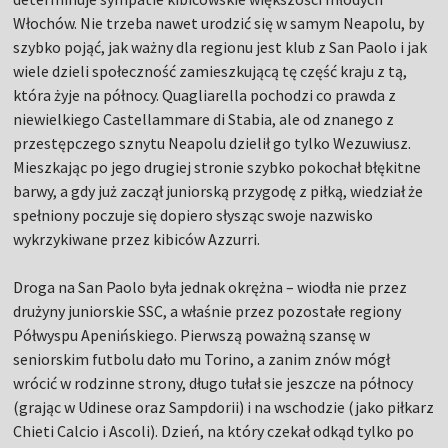
Włochów. Nie trzeba nawet urodzić się w samym Neapolu, by
szybko pojąć, jak ważny dla regionu jest klub z San Paolo i jak
wiele dzieli społeczność zamieszkującą tę część kraju z tą,
która żyje na północy. Quagliarella pochodzi co prawda z
niewielkiego Castellammare di Stabia, ale od znanego z
przestępczego sznytu Neapolu dzielił go tylko Wezuwiusz.
Mieszkając po jego drugiej stronie szybko pokochał błękitne
barwy, a gdy już zaczął juniorską przygodę z piłką, wiedział że
spełniony poczuje się dopiero słysząc swoje nazwisko
wykrzykiwane przez kibiców Azzurri.
Droga na San Paolo była jednak okrężna – wiodła nie przez
drużyny juniorskie SSC, a właśnie przez pozostałe regiony
Półwyspu Apenińskiego. Pierwszą poważną szansę w
seniorskim futbolu dało mu Torino, a zanim znów mógł
wrócić w rodzinne strony, długo tułał sie jeszcze na północy
(grając w Udinese oraz Sampdorii) i na wschodzie (jako piłkarz
Chieti Calcio i Ascoli). Dzień, na który czekał odkąd tylko po