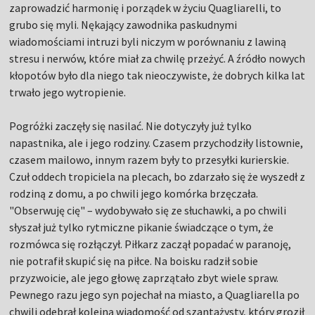
zaprowadzić harmonię i porządek w życiu Quagliarelli, to
grubo się myli. Nękający zawodnika paskudnymi
wiadomościami intruzi byli niczym w porównaniu z lawiną
stresu i nerwów, które miał za chwilę przeżyć. A źródło nowych
kłopotów było dla niego tak nieoczywiste, że dobrych kilka lat
trwało jego wytropienie.
Pogróżki zaczęły się nasilać. Nie dotyczyły już tylko
napastnika, ale i jego rodziny. Czasem przychodziły listownie,
czasem mailowo, innym razem były to przesyłki kurierskie.
Czuł oddech tropiciela na plecach, bo zdarzało się że wyszedł z
rodziną z domu, a po chwili jego komórka brzęczała.
"Obserwuję cię" – wydobywało się ze słuchawki, a po chwili
słyszał już tylko rytmiczne pikanie świadczące o tym, że
rozmówca się rozłączył. Piłkarz zaczął popadać w paranoję,
nie potrafił skupić się na piłce. Na boisku radził sobie
przyzwoicie, ale jego głowę zaprzątało zbyt wiele spraw.
Pewnego razu jego syn pojechał na miasto, a Quagliarella po
chwili odebrał kolejną wiadomość od szantażysty, który groził