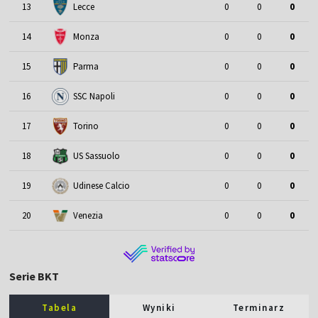
13
Lecce
0
0
0
14
Monza
0
0
0
15
Parma
0
0
0
16
SSC Napoli
0
0
0
17
Torino
0
0
0
18
US Sassuolo
0
0
0
19
Udinese Calcio
0
0
0
20
Venezia
0
0
0
Serie BKT
Tabela
Wyniki
Terminarz