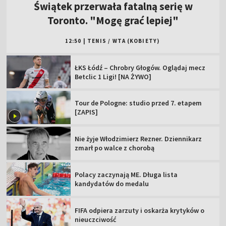
Tour de Pologne: studio przed 7. etapem
[ZAPIS]
Nie żyje Włodzimierz Rezner. Dziennikarz
zmarł po walce z chorobą
Polacy zaczynają ME. Długa lista
kandydatów do medalu
FIFA odpiera zarzuty i oskarża krytyków o
nieuczciwość
Niezbędnik 3. kolejki PKO BP Ekstraklasy.
Sprawdź szczegóły
TVP