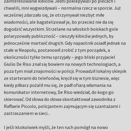
zainteresowanie kibiców. Jedni poklepywali po plecach i
chwalili, inni wygwizdywali – normalna rzecz w sporcie. Już
wcześniej zdarzało się, że otrzymywał niezbyt miłe
wiadomości, ale bagatelizował je, bo przecież nie da się
dogodzić wszystkim. Strzelane na włoskich boiskach gole
polaryzowały publiczność – cieszyły kibiców jednych, by
jednocześnie martwić drugich. Gdy napastnik osiadł jednak na
stałe w Neapolu, postanowił zrobić z tym porządek, a
okoliczności tylko temu sprzyjały – jego bliski przyjaciel
Giulio De Riso znał się bowiem na nowych technologiach, a
poza tym miał znajomości w policji. Prowadził lokalny sklepik
ze starterami do telefonów, kręcił się w tym biznesie, więc
kiedy piłkarz pożalił mu się, że padł ofiarą włamania na
komunikator internetowy, De Riso wiedział, do kogo go
skierować. Od słowa do słowa skontaktował zawodnika z
Raffaele Piccolo, policjantem zajmującym się szantażami i
zastraszaniem w sieci...
I jeśli ktokolwiek myśli, że ten ruch pomógł na nowo