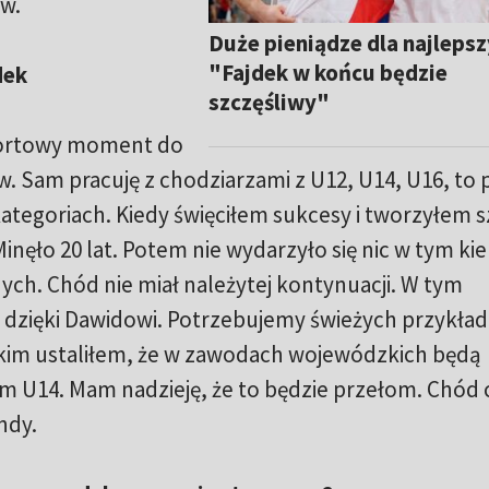
w.
Duże pieniądze dla najlepsz
"Fajdek w końcu będzie
dek
szczęśliwy"
sportowy moment do
 Sam pracuję z chodziarzami z U12, U14, U16, to 
ategoriach. Kiedy święciłem sukcesy i tworzyłem s
nęło 20 lat. Potem nie wydarzyło się nic w tym ki
ych. Chód nie miał należytej kontynuacji. W tym
dzięki Dawidowi. Potrzebujemy świeżych przykła
im ustaliłem, że w zawodach wojewódzkich będą
em U14. Mam nadzieję, że to będzie przełom. Chód
ndy.