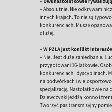
– Dwunastolatkowie rywalizują
– Absolutnie. Nie odkrywam ni
innych krajach. To nie są typowo
konkurencjach. Muszę opanować t
dłużej.
– W PZLA jest konflikt interesó
– Nie. Jest duże zaniedbanie. Lu
przygotowani 16-latkowie. Osoby
konkurencjach i dyscyplinach. Mu
na podwórkach i wielosportowośc
specjalizację. Nastolatkowie najc
Dziewczynki jeżdżą konno i trenu
Tworzyć pas transmisyjny pomię