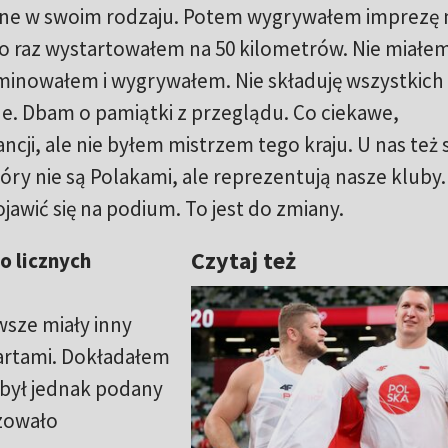
yne w swoim rodzaju. Potem wygrywałem imprezę 
ko raz wystartowałem na 50 kilometrów. Nie miałe
ominowałem i wygrywałem. Nie składuję wszystkich
e. Dbam o pamiątki z przeglądu. Co ciekawe,
ji, ale nie byłem mistrzem tego kraju. U nas też 
ry nie są Polakami, ale reprezentują nasze kluby.
ojawić się na podium. To jest do zmiany.
Czytaj też
o licznych
wsze miały inny
tartami. Dokładałem
 był jednak podany
izowało