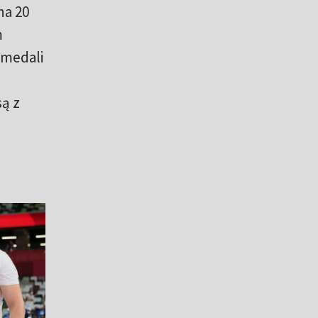
na 20
m
 medali
są z