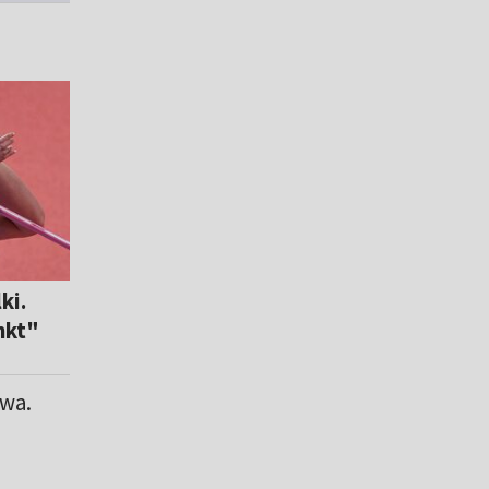
ki.
nkt"
owa.