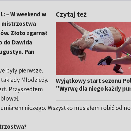
Czytaj też
PL: – W weekend w
 mistrzostwa
rów. Złoto zgarnął
ło do Dawida
Augustyn. Pan
e były pierwsze.
rtakiady Młodzieży.
Wyjątkowy start sezonu Pol
"Wyrwę dla niego każdy pu
bert. Przyszedłem
ublował.
e umiałem niczego. Wszystko musiałem robić od n
strzostwa?