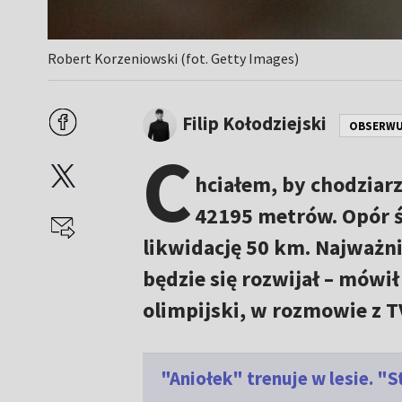
Robert Korzeniowski (fot. Getty Images)
Filip Kołodziejski
OBSERWU
C
hciałem, by chodziar
42195 metrów. Opór ś
likwidację 50 km. Najważnie
będzie się rozwijał – mówi
olimpijski, w rozmowie z 
"Aniołek" trenuje w lesie. "