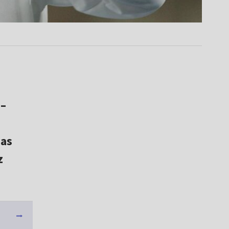
 –
zas
z