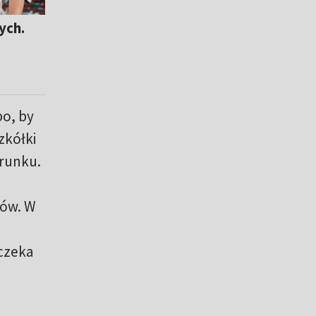
ych.
po, by
zkółki
erunku.
dów. W
 czeka