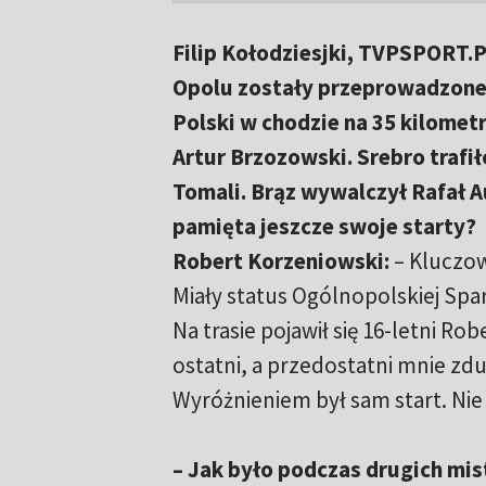
Filip Kołodziesjki, TVPSPORT.
Opolu zostały przeprowadzone
Polski w chodzie na 35 kilomet
Artur Brzozowski. Srebro trafi
Tomali. Brąz wywalczył Rafał 
pamięta jeszcze swoje starty?
Robert Korzeniowski:
– Kluczow
Miały status Ogólnopolskiej Spa
Na trasie pojawił się 16-letni Ro
ostatni, a przedostatni mnie zd
Wyróżnieniem był sam start. Ni
– Jak było podczas drugich mi