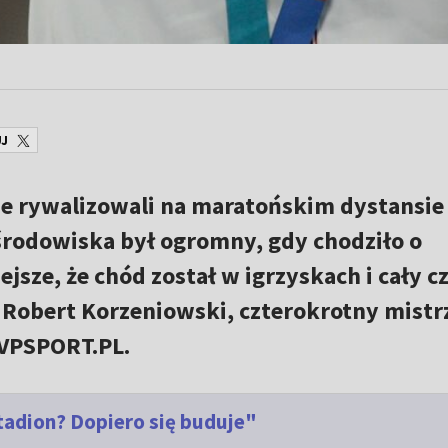
J
ze rywalizowali na maratońskim dystansie
rodowiska był ogromny, gdy chodziło o
jsze, że chód został w igrzyskach i cały c
ł Robert Korzeniowski, czterokrotny mistr
TVPSPORT.PL.
Stadion? Dopiero się buduje"