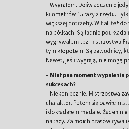
– Wygrałem. Doświadczenie jed
kilometrów 15 razy z rzędu. Tyl
większej potrzeby. W hali też d
na półkach. Są ładnie poukładan
wygrywałem też mistrzostwa Franc
tym kłopotem. Są zawodnicy, któ
Nawet, jeśli wygrają, nie mogą p
– Miał pan moment wypalenia p
sukcesach?
– Niekoniecznie. Mistrzostwa za
charakter. Potem się bawiłem s
i dokładałem medale. Żaden nie
na tacy. Za moich czasów rywal