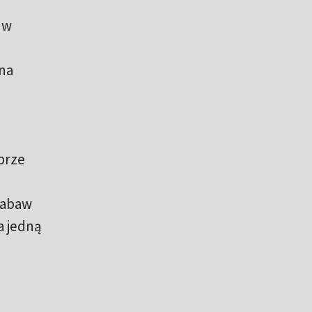
 w
 na
obrze
 zabaw
a jedną