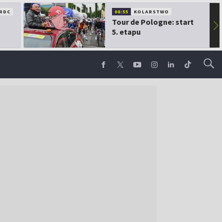
RDC
08:55
KOLARSTWO
Tour de Pologne: start
▶
5. etapu