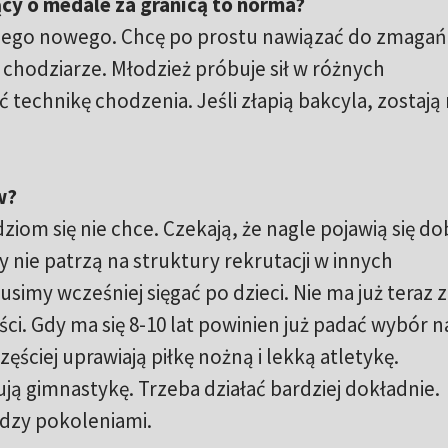
cy o medale za granicą to norma?
czego nowego. Chcę po prostu nawiązać do zmagań
 chodziarze. Młodzież próbuje sił w różnych
echnikę chodzenia. Jeśli złapią bakcyla, zostają
w?
dziom się nie chce. Czekają, że nagle pojawią się d
 nie patrzą na struktury rekrutacji w innych
simy wcześniej sięgać po dzieci. Nie ma już teraz
i. Gdy ma się 8-10 lat powinien już padać wybór n
zęściej uprawiają piłkę nożną i lekką atletykę.
ją gimnastykę. Trzeba działać bardziej dokładnie.
dzy pokoleniami.