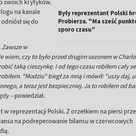
do swoich krytyków.
vlogu na kanale
Były reprezentant Polski br
Probierza. "Ma sześć punkt
 odniósł się do
sporo czasu"
i. Zawsze w
Nie wiem, czy to było przed drugim sezonem w Charlo
obić taką cieszynkę. I od tego czasu robiłem cały se
 robiłem. "Modziu" biegł za mną i mówił: "uszy daj, u
nnego, a teraz jest bezpieczniej. Ja to robiłem od b
gdy –
powiedział.
 w reprezentacji Polski. Z orzełkiem na piersi prze
Szansa na podreperowanie bilansu w czerwcowych
dią.