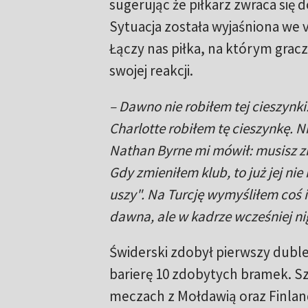
sugerując że piłkarz zwraca się 
Sytuacja została wyjaśniona we 
Łączy nas piłka, na którym gracz
swojej reakcji.
– Dawno nie robiłem tej cieszynk
Charlotte robiłem tę cieszynkę. 
Nathan Byrne mi mówił: musisz zr
Gdy zmieniłem klub, to już jej nie
uszy". Na Turcję wymyśliłem coś i
dawna, ale w kadrze wcześniej ni
Świderski zdobył pierwszy dublet
barierę 10 zdobytych bramek. 
meczach z Mołdawią oraz Finlan