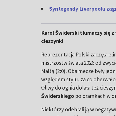
Syn legendy Liverpoolu zagr
Karol Świderski tłumaczy się z
cieszynki
Reprezentacja Polski zaczęła eli
mistrzostw świata 2026 od zwycięs
Maltą (2:0). Oba mecze były jed
względem stylu, za co oberwało
Oliwy do ognia dolała też cieszy
Świderskiego
po bramkach w dr
Niektórzy odebrali ją w negaty