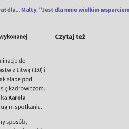
ał dla... Malty. "Jest dla mnie wielkim wsparcie
Czytaj też
 wykonanej
minacje do
tw z Litwą (1:0) i
nak słabe pod
 się kadrowiczom.
nka
Karola
ugim spotkaniu.
wny sposób,