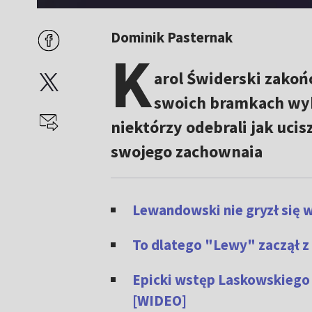
Dominik Pasternak
K
arol Świderski zakoń
swoich bramkach wyk
niektórzy odebrali jak uci
swojego zachownaia
Lewandowski nie gryzł się 
To dlatego "Lewy" zaczął z
Epicki wstęp Laskowskiego 
[WIDEO]