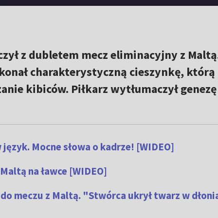
czył z dubletem mecz eliminacyjny z Maltą
onał charakterystyczną cieszynkę, którą
szanie kibiców. Piłkarz wytłumaczył genezę
w język. Mocne słowa o kadrze! [WIDEO]
 Maltą na ławce [WIDEO]
do meczu z Maltą. "Stwórca ukrył twarz w dłoni