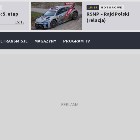
O
15:25
MOTOROWE
 5. etap
RSMP – Rajd Polski
(relacja)
15:15
ETRANSMISJE
MAGAZYNY
PROGRAM TV