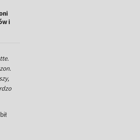
oni
ów i
tte.
zon.
szy,
ardzo
bił