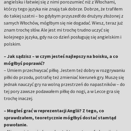
angielsku i łatwiej się z nimi porozumieć niż z Włochami,
którzy tego języka nie znają tak dobrze. Dobrze, że trafiłem
do takiej szatni – bo gdybym przyszedł do drużyny złożonej z
samych Włochów, mógłbym się nie dogadać. Wiesz, teraz już
znam trochę słów. Ale jest mi trochę trudno uczyć się
kolejnego języka, gdy na co dzień posługuję się angielskim i
polskim.
– Jak sądzisz – w czym jesteś najlepszy na boisku, a co
mógłbyś poprawić?
– Umiem przechwycać piłkę. Jestem też dobry w rozgrywaniu
piłki do przodu, potrafię też zmieniać kierunek gry. Muszę się
jednak nauczyć gry na wolną przestrzeń do napastników – do
tej pory zawsze podawałem piłkę do nogi, a w Lecce gra się
trochę inaczej.
– Mogłeś grać w reprezentacji Anglii? Z tego, co
sprawdzałem, teoretycznie mógłbyś dostać stamtąd
powołanie.