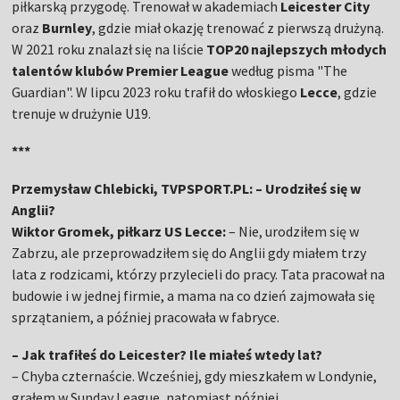
piłkarską przygodę. Trenował w akademiach
Leicester City
oraz
Burnley
, gdzie miał okazję trenować z pierwszą drużyną.
W 2021 roku znalazł się na liście
TOP20 najlepszych młodych
talentów klubów Premier League
według pisma "The
Guardian". W lipcu 2023 roku trafił do włoskiego
Lecce
, gdzie
trenuje w drużynie U19.
***
Przemysław Chlebicki, TVPSPORT.PL: – Urodziłeś się w
Anglii?
Wiktor Gromek, piłkarz US Lecce:
– Nie, urodziłem się w
Zabrzu, ale przeprowadziłem się do Anglii gdy miałem trzy
lata z rodzicami, którzy przylecieli do pracy. Tata pracował na
budowie i w jednej firmie, a mama na co dzień zajmowała się
sprzątaniem, a później pracowała w fabryce.
– Jak trafiłeś do Leicester? Ile miałeś wtedy lat?
– Chyba czternaście. Wcześniej, gdy mieszkałem w Londynie,
grałem w Sunday League, natomiast później