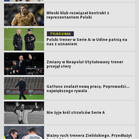
Włoski klub rozwiązał kontrakt z
reprezentantem Polski
TYLKO U NAS
Polski trener w Serie A: w Udine patrzą na
nas z uznaniem
Zmiany w Neapolu! Utytułowany trener
przejął stery
Gattuso znalazł nową pracę. Poprowadzi...
największego rywala
Nie żyje król strzelców Serie A
Ważny ruch trenera Zielińskiego. Przedłużył