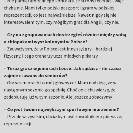
– Nie pamiętam żadnego kontaktu ze strony federacji, więc
chyba nie. Mam tylko polski paszport i gram w polskiej
reprezentacji, co jest najważniejsze. Nawet nigdy się nie
interesowałem tym, czy mógłbym grać dla Anglii, czy nie.
– Czy na zgrupowaniach dostrzegłeś różnice między sobą
a chłopakami wyszkolonymi w Polsce?
– Zauważyłem, że w Polsce jest inny styl gry – bardziej
fizyczny. I tego trenerzy uczą młodych piłkarzy.
– Teraz grasz w juniorach Lecce. Jak sądzisz – ile czasu
zajmie ci awans do seniorów?
– Gra w seniorach to mój główny cel. Mam nadzieję, że w
następnym sezonie go spełnię. Choć po cichu wierzę, że
zadebiutuję już w tym sezonie. Ale jeszcze zobaczymy.
– Co jest twoim największym sportowym marzeniem?
– Przede wszystkim, chciałbym być zawodnikiem pierwszej
reprezentacji.