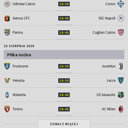
Udinese Calcio
Como
16:30
Genoa CFC
SSC Napoli
18:45
Parma
Cagliari Calcio
18:45
23 SIERPNIA 2026
Piłka nożna
Frosinone
Juventus
16:30
Venezia
Lecce
16:30
Atalanta
US Sassuolo
18:45
Torino
AC Milan
18:45
ZOBACZ WIĘCEJ