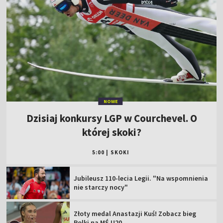
NOWE
Dzisiaj konkursy LGP w Courchevel. O
której skoki?
5:00
|
SKOKI
Jubileusz 110-lecia Legii. "Na wspomnienia
nie starczy nocy"
Złoty medal Anastazji Kuś! Zobacz bieg
Polki na MŚ U20