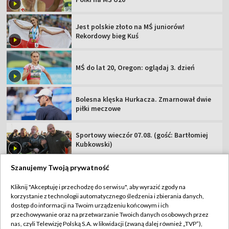
Jest polskie złoto na MŚ juniorów!
Rekordowy bieg Kuś
MŚ do lat 20, Oregon: oglądaj 3. dzień
Bolesna klęska Hurkacza. Zmarnował dwie
piłki meczowe
Sportowy wieczór 07.08. (gość: Bartłomiej
Kubkowski)
Szanujemy Twoją prywatność
Kliknij "Akceptuję i przechodzę do serwisu", aby wyrazić zgody na
korzystanie z technologii automatycznego śledzenia i zbierania danych,
TVP
dostęp do informacji na Twoim urządzeniu końcowym i ich
Abonament TVP
Regulamin TVP
przechowywanie oraz na przetwarzanie Twoich danych osobowych przez
nas, czyli Telewizję Polską S.A. w likwidacji (zwaną dalej również „TVP”),