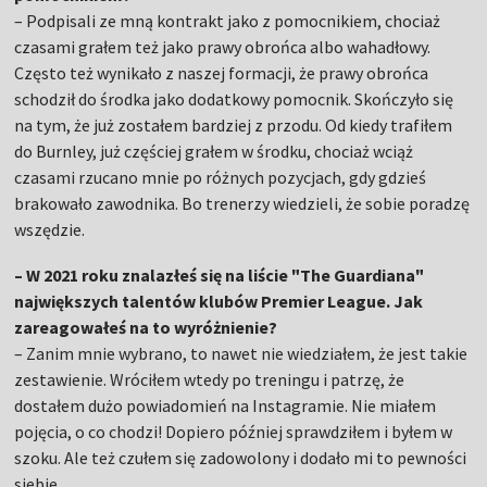
– Podpisali ze mną kontrakt jako z pomocnikiem, chociaż
czasami grałem też jako prawy obrońca albo wahadłowy.
Często też wynikało z naszej formacji, że prawy obrońca
schodził do środka jako dodatkowy pomocnik. Skończyło się
na tym, że już zostałem bardziej z przodu. Od kiedy trafiłem
do Burnley, już częściej grałem w środku, chociaż wciąż
czasami rzucano mnie po różnych pozycjach, gdy gdzieś
brakowało zawodnika. Bo trenerzy wiedzieli, że sobie poradzę
wszędzie.
– W 2021 roku znalazłeś się na liście "The Guardiana"
największych talentów klubów Premier League. Jak
zareagowałeś na to wyróżnienie?
– Zanim mnie wybrano, to nawet nie wiedziałem, że jest takie
zestawienie. Wróciłem wtedy po treningu i patrzę, że
dostałem dużo powiadomień na Instagramie. Nie miałem
pojęcia, o co chodzi! Dopiero później sprawdziłem i byłem w
szoku. Ale też czułem się zadowolony i dodało mi to pewności
siebie.