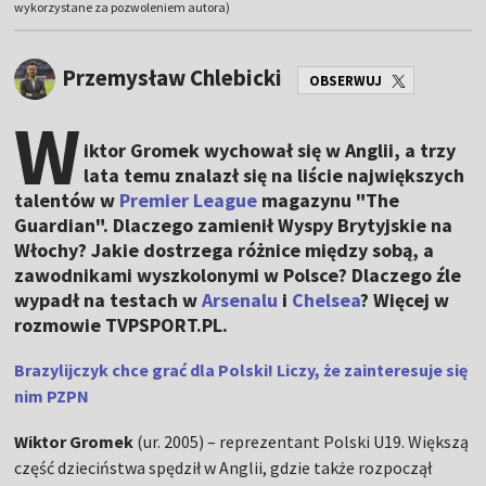
wykorzystane za pozwoleniem autora)
Przemysław Chlebicki
OBSERWUJ
W
iktor Gromek wychował się w Anglii, a trzy
lata temu znalazł się na liście największych
talentów w
Premier League
magazynu "The
Guardian". Dlaczego zamienił Wyspy Brytyjskie na
Włochy? Jakie dostrzega różnice między sobą, a
zawodnikami wyszkolonymi w Polsce? Dlaczego źle
wypadł na testach w
Arsenalu
i
Chelsea
? Więcej w
rozmowie TVPSPORT.PL.
Brazylijczyk chce grać dla Polski! Liczy, że zainteresuje się
nim PZPN
Wiktor Gromek
(ur. 2005) – reprezentant Polski U19. Większą
część dzieciństwa spędził w Anglii, gdzie także rozpoczął